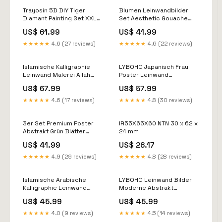
Trayosin 5D DIY Tiger
Blumen Leinwandbilder
Diamant Painting Set XXL
Set Aesthetic Gouache
100x50cm ElektroG
Wandbilder Artikel über
US$ 61.99
US$ 41.99
Shopify www.luxus-
kollektion.de bestellt
★★★★★
4.6 (27 reviews)
★★★★★
4.6 (22 reviews)
Islamische Kalligraphie
LYBOHO Japanisch Frau
Leinwand Malerei Allah
Poster Leinwand
Poster, 3er Hohe
Kunstdrucke Wohnzimmer
US$ 67.99
US$ 57.99
Retourenquote // Listing
Artikel über Shopify
wird optimiert siehe
www.luxus-kollektion.de
★★★★★
4.6 (17 reviews)
★★★★★
4.8 (30 reviews)
Notizen
bestellt
3er Set Premium Poster
IR55X65X60 NTN 30 x 62 x
Abstrakt Grün Blätter
24 mm
Druck Modern parent
US$ 41.99
US$ 26.17
★★★★★
4.9 (29 reviews)
★★★★★
4.8 (28 reviews)
Islamische Arabische
LYBOHO Leinwand Bilder
Kalligraphie Leinwand
Moderne Abstrakt
Malerei Allah Artikel über
Kunstposter Artikel über
US$ 45.99
US$ 45.99
ebay regiolust bestellt
Shopify www.luxus-
kollektion.de bestellt
★★★★★
4.0 (9 reviews)
★★★★★
4.5 (14 reviews)