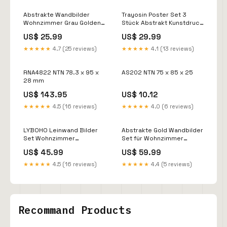
Abstrakte Wandbilder
Trayosin Poster Set 3
Wohnzimmer Grau Golden
Stück Abstrakt Kunstdruck
Marmor Textur Hohe
Wandbilder Artikel auf
US$ 25.99
US$ 29.99
Retourenquote // Listing
otto.de ausblenden
wird optimiert siehe
aufgrund schlechter
★★★★★
4.7 (25 reviews)
★★★★★
4.1 (13 reviews)
Notizen
Bewertung
RNA4822 NTN 78.3 x 95 x
AS202 NTN 75 x 85 x 25
28 mm
US$ 143.95
US$ 10.12
★★★★★
4.5 (16 reviews)
★★★★★
4.0 (6 reviews)
LYBOHO Leinwand Bilder
Abstrakte Gold Wandbilder
Set Wohnzimmer
Set für Wohnzimmer
Schlafzimmer Wanddeko
Schlafzimmer Arbitrage
US$ 45.99
US$ 59.99
Artikel über Kaufland.de
Einkauf Zeitaufwand
bestellt
Pauschale
★★★★★
4.5 (16 reviews)
★★★★★
4.4 (5 reviews)
Recommand Products