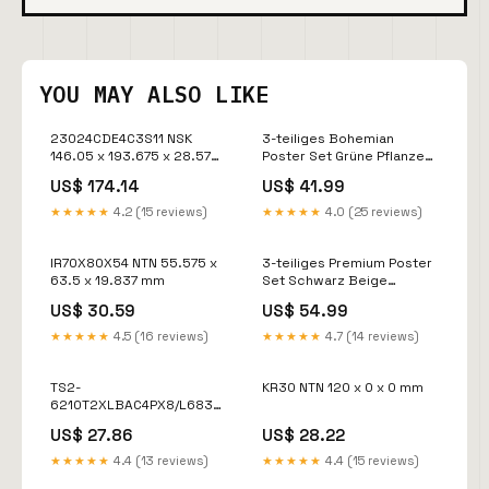
YOU MAY ALSO LIKE
23024CDE4C3S11 NSK
3-teiliges Bohemian
146.05 x 193.675 x 28.575
Poster Set Grüne Pflanze
mm
Bilder Moderne Artikel
US$ 174.14
US$ 41.99
über OTTO bestellt
★★★★★
4.2 (15 reviews)
★★★★★
4.0 (25 reviews)
IR70X80X54 NTN 55.575 x
3-teiliges Premium Poster
63.5 x 19.837 mm
Set Schwarz Beige
Abstrakte Kunst Artikel
US$ 30.59
US$ 54.99
über Shopify www.luxus-
kollektion.de bestellt
★★★★★
4.5 (16 reviews)
★★★★★
4.7 (14 reviews)
TS2-
KR30 NTN 120 x 0 x 0 mm
6210T2XLBAC4PX8/L683Q18
NTN 84.975 x 0 x 0
US$ 27.86
US$ 28.22
★★★★★
4.4 (13 reviews)
★★★★★
4.4 (15 reviews)