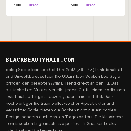
Sold :
Login>>
Sold :
Login>>
BLACKBEAUTYHAIR.COM
ooley Socks Icon Leo Gold Größe:M (39 - 43) Funktionalität
und UmweltbewusstseinDie OOLEY Icon Socken Leo Style
bringen den beliebten Animal Trend direkt an den Fu. Das
stylische Leo Muster verleiht jedem Outfit einen modischen
Twist mal auffllig, mal dezent, aber immer mit Stil. Dank
hochwertiger Bio Baumwolle, weicher Rippstruktur und
verstrkter Sohle bieten die Socken nicht nur ein cooles
Design, sondern auch echten Tragekomfort. Die klassische
Tennissocken Lnge macht sie perfekt fr Sneaker Looks
oder Fashion Statements mit