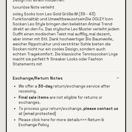
Design mit einem modernen
luxuriöse Note verleiht
ooley Socks Icon Leo Gold Größe:M (39 - 43)
Funktionalität und UmweltbewusstseinDie OOLEY Icon
Socken Leo Style bringen den beliebten Animal Trend
direkt an den Fu. Das stylische Leo Muster verleiht jedem
Outfit einen modischen Twist mal auffllig, mal dezent,
aber immer mit Stil. Dank hochwertiger Bio Baumwolle,
weicher Rippstruktur und verstrkter Sohle bieten die
Socken nicht nur ein cooles Design, sondern auch
echten Tragekomfort. Die klassische Tennissocken Lnge
macht sie perfekt fr Sneaker Looks oder Fashion
Statements mit
Exchange/Return Notes
We offer a
30-day
return/exchange service after
receiving.
Final sale items
are not eligible for returns or
exchanges.
To process your return/exchange,
please contact us
at
[email protected]
Please click here for more details>>>
Return &
Exchange Policy