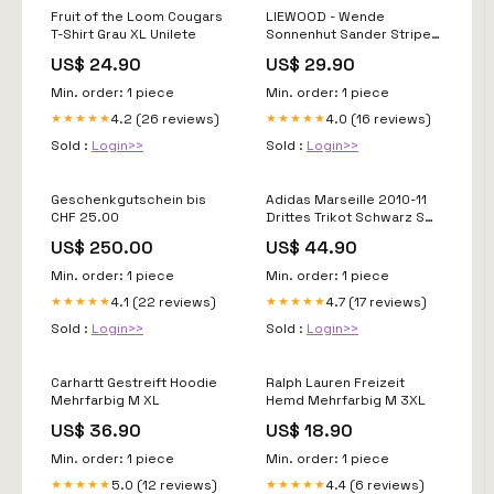
Fruit of the Loom Cougars
LIEWOOD - Wende
T-Shirt Grau XL Unilete
Sonnenhut Sander Stripe
Sea Blue Sandy Poster &
US$ 24.90
US$ 29.90
Rahmen
Min. order: 1 piece
Min. order: 1 piece
4.2 (26 reviews)
4.0 (16 reviews)
★★★★★
★★★★★
Sold :
Login>>
Sold :
Login>>
Geschenkgutschein bis
Adidas Marseille 2010-11
CHF 25.00
Drittes Trikot Schwarz S
American Apparel
US$ 250.00
US$ 44.90
Min. order: 1 piece
Min. order: 1 piece
4.1 (22 reviews)
4.7 (17 reviews)
★★★★★
★★★★★
Sold :
Login>>
Sold :
Login>>
Carhartt Gestreift Hoodie
Ralph Lauren Freizeit
Mehrfarbig M XL
Hemd Mehrfarbig M 3XL
US$ 36.90
US$ 18.90
Min. order: 1 piece
Min. order: 1 piece
5.0 (12 reviews)
4.4 (6 reviews)
★★★★★
★★★★★