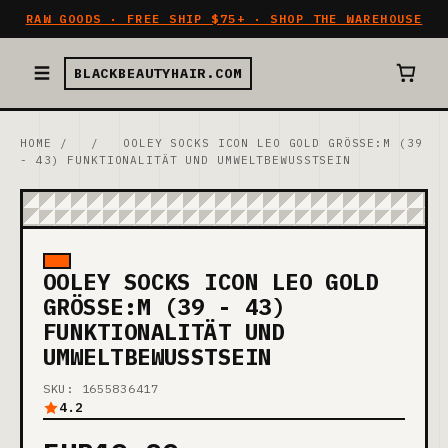
RAW GOODS · FREE SHIP $75+ · SHOP THE WAREHOUSE
BLACKBEAUTYHAIR.COM
HOME
/
/
OOLEY SOCKS ICON LEO GOLD GRÖSSE:M (39 -
43) FUNKTIONALITÄT UND UMWELTBEWUSSTSEIN
OOLEY SOCKS ICON LEO GOLD
GRÖSSE:M (39 - 43) F
UNKTIONALITÄT UND U
MWELTBEWUSSTSEIN
SKU: 1655836417
4.2