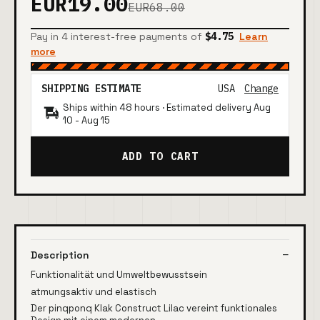
EUR19.00
EUR68.00
Pay in 4 interest-free payments of
$4.75
Learn
more
SHIPPING ESTIMATE
USA
Change
Ships within 48 hours · Estimated delivery
Aug
10
-
Aug 15
ADD TO CART
Description
Funktionalität und Umweltbewusstsein
atmungsaktiv und elastisch
Der pinqponq Klak Construct Lilac vereint funktionales