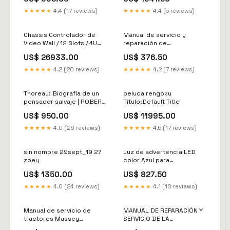
Puertos 10/100/1000 Mbps
(4 puertos 802.3af/at) , 52
★★★★★
4.4 (17 reviews)
★★★★★
4.4 (5 reviews)
W , Capa 2 , Refrigeración
silenciosa sin ventilador.
Modelo:USW-LITE-8-POE
Chassis Controlador de
Manual de servicio y
Video Wall / 12 Slots / 4U
reparación de
Rack / 4K Ultra HD / Hot-
excavadoras JCB
US$ 26933.00
US$ 376.50
Swappable / Touch LCD 7" /
JS200LC, JS220LC,
Genlock Sync / 8
JS230LC, JS210LC,
★★★★★
4.2 (20 reviews)
★★★★★
4.2 (7 reviews)
Videowalls / 128 Escenas
JS370LC (ESPAÑOL) Manual
Modelo:DS-C66S-S12
de taller
Thoreau: Biografía de un
peluca rengoku
pensador salvaje | ROBERT
Título:Default Title
RICHARDSON 39
US$ 950.00
US$ 11995.00
★★★★★
4.0 (26 reviews)
★★★★★
4.5 (17 reviews)
sin nombre 29sept_19 27
Luz de advertencia LED
zoey
color Azul para
ubicaciones peligrosas,
US$ 1350.00
US$ 827.50
montaje para superficies,
120/240Vca,
★★★★★
4.0 (24 reviews)
★★★★★
4.1 (10 reviews)
Modelo:191XLS-120240-B
Manual de servicio de
MANUAL DE REPARACIÓN Y
tractores Massey
SERVICIO DE LA
Ferguson MF 8727 S, 8730
PAVIMENTADORA DE