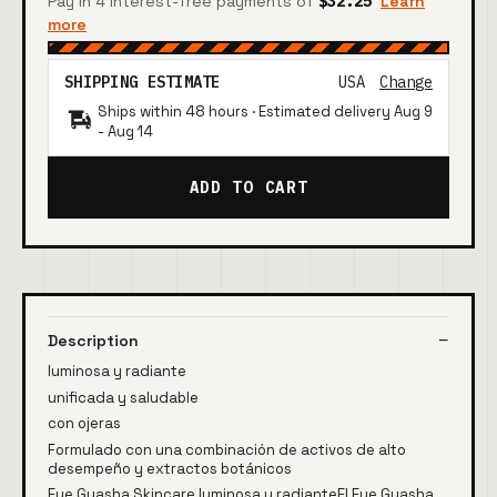
Pay in 4 interest-free payments of
$32.25
Learn
more
SHIPPING ESTIMATE
USA
Change
Ships within 48 hours · Estimated delivery
Aug 9
-
Aug 14
ADD TO CART
Description
luminosa y radiante
unificada y saludable
con ojeras
Formulado con una combinación de activos de alto
desempeño y extractos botánicos
Eye Guasha Skincare luminosa y radianteEl Eye Guasha