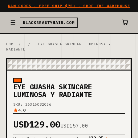
RAW GOODS · FREE SHIP $75+ · SHOP THE WAREHOUSE
BLACKBEAUTYHAIR.COM
HOME
/
/
EYE GUASHA SKINCARE LUMINOSA Y
RADIANTE
EYE GUASHA SKINCARE
LUMINOSA Y RADIANTE
SKU: 26316082036
4.8
USD129.00
USD157.00