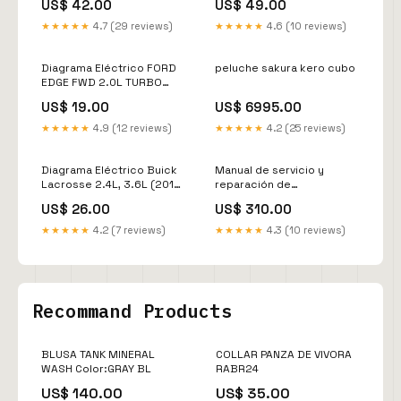
US$ 42.00
US$ 49.00
S, 8732 S, 8737 S, 8740 S
ORUGAS VOLVO PF4410
(ESPAÑOL) Manual de taller
(ESPAÑOL) Manual de taller
★★★★★
4.7 (29 reviews)
★★★★★
4.6 (10 reviews)
Diagrama Eléctrico FORD
peluche sakura kero cubo
EDGE FWD 2.0L TURBO
(2019-2023) Manual de
US$ 19.00
US$ 6995.00
taller
★★★★★
4.9 (12 reviews)
★★★★★
4.2 (25 reviews)
Diagrama Eléctrico Buick
Manual de servicio y
Lacrosse 2.4L, 3.6L (2010-
reparación de
2016) Manual de taller
montacargas Mitsubishi
US$ 26.00
US$ 310.00
FG10N, FG15N/ZN,
FG18N/ZN, FG20N/CN/ZN,
★★★★★
4.2 (7 reviews)
★★★★★
4.3 (10 reviews)
FG25N/ZN, FG30N, FG35AN
(ESPAÑOL) Manual de taller
Recommand Products
BLUSA TANK MINERAL
COLLAR PANZA DE VIVORA
WASH Color:GRAY BL
RABR24
US$ 140.00
US$ 35.00