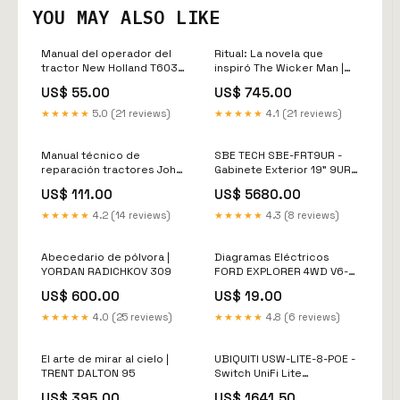
YOU MAY ALSO LIKE
Manual del operador del
Ritual: La novela que
tractor New Holland T6030
inspiró The Wicker Man |
T6050 T6070 T6080
DAVID PINNER 59
US$ 55.00
US$ 745.00
T6090 Range Command
Power Command
★★★★★
5.0 (21 reviews)
★★★★★
4.1 (21 reviews)
84590566 (ESPAÑOL)
Manual de taller
Manual técnico de
SBE TECH SBE-FRT9UR -
reparación tractores John
Gabinete Exterior 19" 9UR /
Deere 5080G, 5090G,
Alto 599 mm / Ancho 606
US$ 111.00
US$ 5680.00
5090GH, 5075GL,5085GL,
mm / Profundidad 552 mm
5075GF, 5085GF, 5100GF,
/ Acero Galvanizado /
★★★★★
4.2 (14 reviews)
★★★★★
4.3 (8 reviews)
5075GN, 5085GN, 5100GN,
Pintura Electroestática /
5075GV, 5085GV
Color Gris / INCLUYE 1
(ESPAÑOL) Manual de taller
HERRAJE PARA FIJACION A
Abecedario de pólvora |
Diagramas Eléctricos
PARED, TORRE O POSTE
YORDAN RADICHKOV 309
FORD EXPLORER 4WD V6-
Modelo:SBE-FRT9UR
4.0L (2006-2010) Manual
US$ 600.00
US$ 19.00
de taller
★★★★★
4.0 (25 reviews)
★★★★★
4.8 (6 reviews)
El arte de mirar al cielo |
UBIQUITI USW-LITE-8-POE -
TRENT DALTON 95
Switch UniFi Lite
Administrable PoE de 8
US$ 395.00
US$ 1641.50