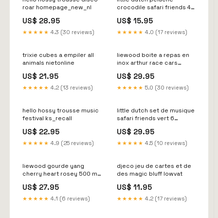
roar homepage_new_nl
crocodile safari friends 40
cm remove_sale
US$ 28.95
US$ 15.95
★★★★★
4.3 (30 reviews)
★★★★★
4.0 (17 reviews)
trixie cubes a empiler all
liewood boite a repas en
animals nietonline
inox arthur race cars
beach blue badj
US$ 21.95
US$ 29.95
★★★★★
4.2 (13 reviews)
★★★★★
5.0 (30 reviews)
hello hossy trousse music
little dutch set de musique
festival ks_recall
safari friends vert 6
pieces lang_new
US$ 22.95
US$ 29.95
★★★★★
4.9 (25 reviews)
★★★★★
4.5 (10 reviews)
liewood gourde yang
djeco jeu de cartes et de
cherry heart rosey 500 ml
des magic bluff lowvat
homepage_fav_nl
US$ 27.95
US$ 11.95
★★★★★
4.1 (6 reviews)
★★★★★
4.2 (17 reviews)