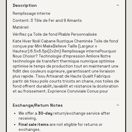
Description
Remplissage interne
Content: 3 Tôle de Fer and 9 Aimants
Matériel:
Vérifiez ça Toile de fond Pliable Personnalisée
Kate Hiver Noël Cabane Rustique Cheminée Toile de fond
conçue par Mini MakeBelieve Taille (Largeur x
Hauteur):6.5x6.5pi(2x2m) Remplissage internePourquoi
Nous Choisir? Technologie d'mpression Amliore Notre
technologie de transfert thermique numrique optimise
optimise le temps de production tout en maintenant une
fidlit des couleurs suprieure, garantissant une livraison
plus rapide. Tissu Artisanat de Haute Qualit Fabriqus
partir de tissu poils courts tricots en chane, nos toiles de
fond offrent durabilit, lavabilit et rsistance la dcoloration
et au froissement. Exprience Conviviale Conus pour
Exchange/Return Notes
We offer a
30-day
return/exchange service after
receiving.
Final sale items
are not eligible for returns or
exchanges.