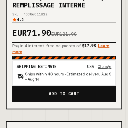
REMPLISSAGE INTERNE
SKU: 40386011822
4.2
EUR71.90
EUR121.90
Pay in 4 interest-free payments of
$17.98
Learn
more
SHIPPING ESTIMATE
USA
Change
Ships within 48 hours · Estimated delivery
Aug 9
-
Aug 14
ADD TO CART