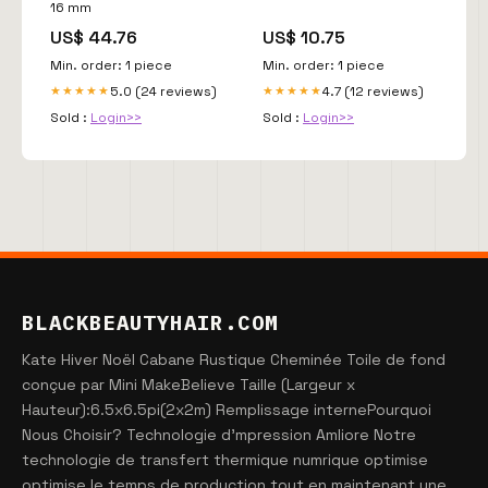
16 mm
US$ 44.76
US$ 10.75
Min. order: 1 piece
Min. order: 1 piece
5.0 (24 reviews)
4.7 (12 reviews)
★★★★★
★★★★★
Sold :
Login>>
Sold :
Login>>
BLACKBEAUTYHAIR.COM
Kate Hiver Noël Cabane Rustique Cheminée Toile de fond
conçue par Mini MakeBelieve Taille (Largeur x
Hauteur):6.5x6.5pi(2x2m) Remplissage internePourquoi
Nous Choisir? Technologie d'mpression Amliore Notre
technologie de transfert thermique numrique optimise
optimise le temps de production tout en maintenant une