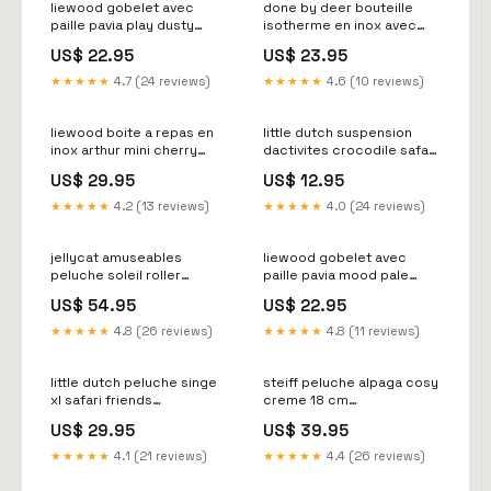
liewood gobelet avec
done by deer bouteille
paille pavia play dusty
isotherme en inox avec
peppermint 500 ml
paille tiny farm powder
US$ 22.95
US$ 23.95
ks_recall
340 ml remove_sale
★★★★★
4.7 (24 reviews)
★★★★★
4.6 (10 reviews)
liewood boite a repas en
little dutch suspension
inox arthur mini cherry
dactivites crocodile safari
heart rosey
friends remove_sale
US$ 29.95
US$ 12.95
homepage_new_nl
★★★★★
4.2 (13 reviews)
★★★★★
4.0 (24 reviews)
jellycat amuseables
liewood gobelet avec
peluche soleil roller
paille pavia mood pale
skates 30 cm
tuscany 500 ml
US$ 54.95
US$ 22.95
homepage_fav_nl
homepage_fav_nl
★★★★★
4.8 (26 reviews)
★★★★★
4.8 (11 reviews)
little dutch peluche singe
steiff peluche alpaga cosy
xl safari friends
creme 18 cm
homepage_new_fr
homepage_fav_nl
US$ 29.95
US$ 39.95
★★★★★
4.1 (21 reviews)
★★★★★
4.4 (26 reviews)