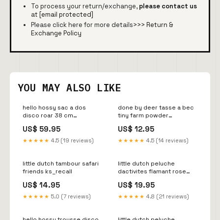
To process your return/exchange,
please contact us
at
[email protected]
Please click here for more details>>>
Return &
Exchange Policy
YOU MAY ALSO LIKE
hello hossy sac a dos
done by deer tasse a bec
disco roar 38 cm
tiny farm powder
notpublish_france
nietonline
US$ 59.95
US$ 12.95
★★★★★
4.5 (19 reviews)
★★★★★
4.5 (14 reviews)
little dutch tambour safari
little dutch peluche
friends ks_recall
dactivites flamant rose
safari friends lowvat
US$ 14.95
US$ 19.95
★★★★★
5.0 (7 reviews)
★★★★★
4.8 (21 reviews)
hello hossy trousse disco
little dutch peluche