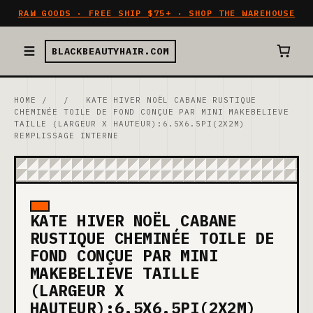
RAW GOODS · FREE SHIP $75+ · SHOP THE WAREHOUSE
BLACKBEAUTYHAIR.COM
HOME
/
/
KATE HIVER NOËL CABANE RUSTIQUE
CHEMINÉE TOILE DE FOND CONÇUE PAR MINI MAKEBELIEVE
TAILLE (LARGEUR X HAUTEUR):6.5X6.5PI(2X2M)
REMPLISSAGE INTERNE
KATE HIVER NOËL CABANE
RUSTIQUE CHEMINÉE TOILE DE
FOND CONÇUE PAR MINI
MAKEBELIEVE TAILLE
(LARGEUR X
HAUTEUR):6.5X6.5PI(2X2M)