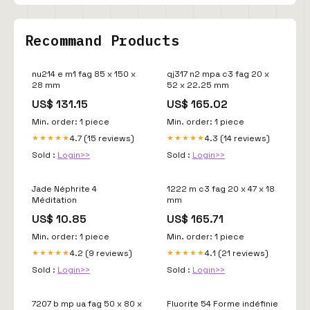
Recommand Products
nu214 e m1 fag 85 x 150 x
qj317 n2 mpa c3 fag 20 x
28 mm
52 x 22.25 mm
US$ 131.15
US$ 165.02
Min. order: 1 piece
Min. order: 1 piece
4.7 (15 reviews)
4.3 (14 reviews)
★★★★★
★★★★★
Sold :
Login>>
Sold :
Login>>
Jade Néphrite 4
1222 m c3 fag 20 x 47 x 18
Méditation
mm
US$ 10.85
US$ 165.71
Min. order: 1 piece
Min. order: 1 piece
4.2 (9 reviews)
4.1 (21 reviews)
★★★★★
★★★★★
Sold :
Login>>
Sold :
Login>>
7207 b mp ua fag 50 x 80 x
Fluorite 54 Forme indéfinie