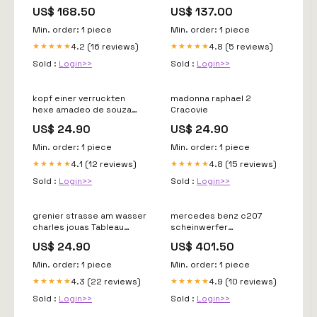
7e1941016ab rechts
a44790677800 rechts
US$ 168.50
US$ 137.00
sch3262887479tw
sch1559327330qc
Min. order: 1 piece
Min. order: 1 piece
4.2 (16 reviews)
4.8 (5 reviews)
★★★★★
★★★★★
Sold :
Login>>
Sold :
Login>>
kopf einer verruckten
madonna raphael 2
hexe amadeo de souza
Cracovie
Francfort
US$ 24.90
US$ 24.90
Min. order: 1 piece
Min. order: 1 piece
4.1 (12 reviews)
4.8 (15 reviews)
★★★★★
★★★★★
Sold :
Login>>
Sold :
Login>>
grenier strasse am wasser
mercedes benz c207
charles jouas Tableau
scheinwerfer
déco
a2078203661 xenon
US$ 24.90
US$ 401.50
rechts sch7319520757yq
Min. order: 1 piece
Min. order: 1 piece
4.3 (22 reviews)
4.9 (10 reviews)
★★★★★
★★★★★
Sold :
Login>>
Sold :
Login>>