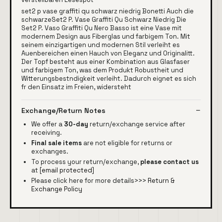
set2 p vase graffiti qu schwarz niedrig Bonetti Auch die
schwarzeSet2 P. Vase Graffiti Qu Schwarz Niedrig Die
Set2 P. Vaso Graffiti Qu Nero Basso ist eine Vase mit
modernem Design aus Fiberglas und farbigem Ton. Mit
seinem einzigartigen und modernen Stil verleiht es
Auenbereichen einen Hauch von Eleganz und Originalitt.
Der Topf besteht aus einer Kombination aus Glasfaser
und farbigem Ton, was dem Produkt Robustheit und
Witterungsbestndigkeit verleiht. Dadurch eignet es sich
fr den Einsatz im Freien, widersteht
Exchange/Return Notes
We offer a
30-day
return/exchange service after
receiving.
Final sale items
are not eligible for returns or
exchanges.
To process your return/exchange,
please contact us
at
[email protected]
Please click here for more details>>>
Return &
Exchange Policy