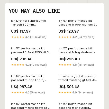
YOU MAY ALSO LIKE
k n luftfilter rund 130mm
k n 57i performance kit
flansch 356mm
passend fr opel signum 2
durchmesser 155mm hhe
2 16v 143ps 57 0545
US$ 117.97
US$ 120.97
22mm drop base 60 1460
KT34189KT
Titel:Default Title
★★★★★
4.3 (18 reviews)
★★★★★
4.2 (24 reviews)
k n 57i performance kit
k n 57i performance kit
passend fr ford f250 v8 5
passend fr toyota 4runner
4l 2005 2006 57 2570
tacoma 3 4 1995 1998 57
US$ 295.48
US$ 295.48
KT55397KT
9013 Titel:Default Title
★★★★★
4.2 (19 reviews)
★★★★★
4.6 (18 reviews)
k n 57i performance kit
k n aircharger kit passend
passend fr jeep liberty
fr ford mustang gt 4 6l v8
2008 2009 57 1559
2007 2009 63 2565
US$ 287.48
US$ 301.48
CL403947
KT133468KT
★★★★★
4.5 (5 reviews)
★★★★★
4.9 (9 reviews)
k n 57i performance kit
k n 57i performance kit
passend fr ford fiesta st 1
passend fr chevrolet