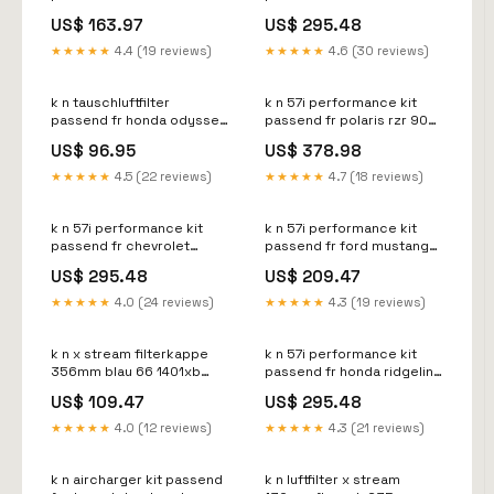
6 facelift 2013 2017 57
silverado 1500 5 3 6 2 2014
US$ 163.97
US$ 295.48
0690 Titel:Default Title
2015 tahoe 5 3 2015 57
3082 Titel:Default Title
★★★★★
4.4 (19 reviews)
★★★★★
4.6 (30 reviews)
k n tauschluftfilter
k n 57i performance kit
passend fr honda odyssey
passend fr polaris rzr 900
2 4 2014 2017 33 3104
2011 2014 57 1129
US$ 96.95
US$ 378.98
CL238330
CL926196
★★★★★
4.5 (22 reviews)
★★★★★
4.7 (18 reviews)
k n 57i performance kit
k n 57i performance kit
passend fr chevrolet
passend fr ford mustang
silverado 2500 3500 6 6d
gt v8 5 0l 2015 2017 57
US$ 295.48
US$ 209.47
mit rundem filter 2005
2590 Titel:Default Title
2007 57 3057 KT9245KT
★★★★★
4.0 (24 reviews)
★★★★★
4.3 (19 reviews)
k n x stream filterkappe
k n 57i performance kit
356mm blau 66 1401xb
passend fr honda ridgeline
KT132639KT
2005 2008 57 3515
US$ 109.47
US$ 295.48
KT15167KT
★★★★★
4.0 (12 reviews)
★★★★★
4.3 (21 reviews)
k n aircharger kit passend
k n luftfilter x stream