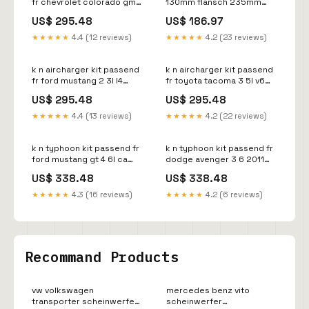
fr chevrolet colorado gmc
130mm flansch 235mm
canyon 3 6l v6 2017 2021
innendurchmesser 159mm
US$ 295.48
US$ 186.97
63 3104 KT24265KT
hhe 66 3130 CL641584
★★★★★
4.4 (12 reviews)
★★★★★
4.2 (23 reviews)
k n aircharger kit passend
k n aircharger kit passend
fr ford mustang 2 3l l4
fr toyota tacoma 3 5l v6
2018 2021 63 2606
2016 2019 63 9039
US$ 295.48
US$ 295.48
Titel:Default Title
Titel:Default Title
★★★★★
4.4 (13 reviews)
★★★★★
4.2 (22 reviews)
k n typhoon kit passend fr
k n typhoon kit passend fr
ford mustang gt 4 6l ca
dodge avenger 3 6 2011
2002 2004 poliert 69
2014 chrysler 200 2011
US$ 338.48
US$ 338.48
3521tp CL285706
2013 silber 69 2546ts
Titel:Default Title
★★★★★
4.3 (16 reviews)
★★★★★
4.2 (6 reviews)
Recommand Products
vw volkswagen
mercedes benz vito
transporter scheinwerfer
scheinwerfer