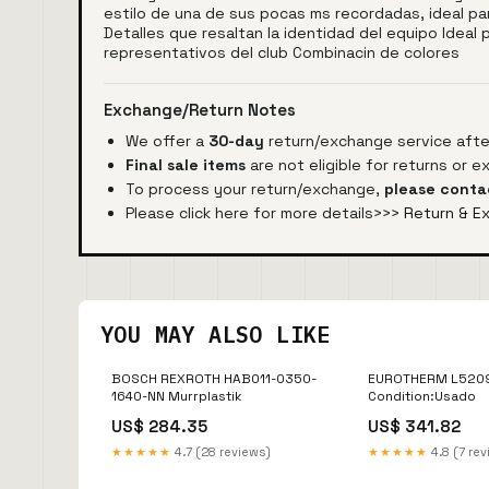
estilo de una de sus pocas ms recordadas, ideal par
Detalles que resaltan la identidad del equipo Ideal 
representativos del club Combinacin de colores
Exchange/Return Notes
We offer a
30-day
return/exchange service after
Final sale items
are not eligible for returns or 
To process your return/exchange,
please conta
Please click here for more details>>>
Return & E
YOU MAY ALSO LIKE
BOSCH REXROTH HAB011-0350-
EUROTHERM L5209
1640-NN Murrplastik
Condition:Usado
US$ 284.35
US$ 341.82
★★★★★
4.7 (28 reviews)
★★★★★
4.8 (7 re