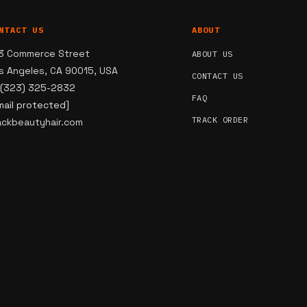
NTACT US
ABOUT
3 Commerce Street
ABOUT US
s Angeles, CA 90015, USA
CONTACT US
 (323) 325-2832
FAQ
mail protected]
TRACK ORDER
ackbeautyhair.com