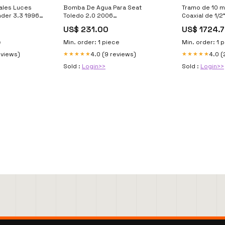
ales Luces
Bomba De Agua Para Seat
Tramo de 10 m
nder 3.3 1996
Toledo 2.0 2006
Coaxial de 1/2
port
model_Challenger R/t Plus
LMR600 de 50
US$ 231.00
US$ 1724.
e
Min. order: 1 piece
Min. order: 1 
eviews)
4.0 (9 reviews)
4.0 (
★★★★★
★★★★★
Sold :
Login>>
Sold :
Login>>