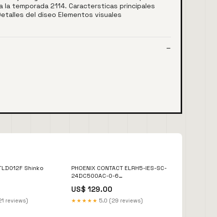
a la temporada 2114. Caractersticas principales
 Detalles del diseo Elementos visuales
TLD012F Shinko
PHOENIX CONTACT ELRH5-IES-SC-
24DC500AC-0-6
Condition:Usado
US$ 129.00
21 reviews)
★★★★★
5.0 (29 reviews)