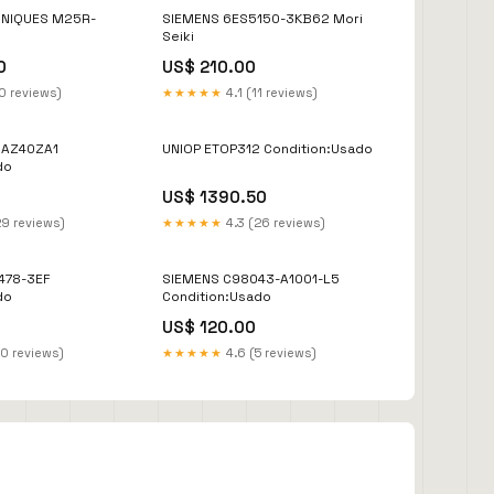
NIQUES M25R-
SIEMENS 6ES5150-3KB62 Mori
Seiki
0
US$ 210.00
0 reviews)
★★★★★
4.1 (11 reviews)
BAZ40ZA1
UNIOP ETOP312 Condition:Usado
do
US$ 1390.50
29 reviews)
★★★★★
4.3 (26 reviews)
478-3EF
SIEMENS C98043-A1001-L5
do
Condition:Usado
US$ 120.00
10 reviews)
★★★★★
4.6 (5 reviews)