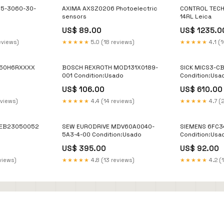
5-3060-30-
AXIMA AXSZ0206 Photoelectric
CONTROL TECH
sensors
14RL Leica
US$ 89.00
US$ 1235.0
eviews)
★★★★★
5.0 (18 reviews)
★★★★★
4.1 (1
750H6RXXXX
BOSCH REXROTH MOD131X0189-
SICK MICS3-C
001 Condition:Usado
Condition:Usa
US$ 106.00
US$ 610.00
eviews)
★★★★★
4.4 (14 reviews)
★★★★★
4.7 (
VEB23050052
SEW EURODRIVE MDV60A0040-
SIEMENS 6FC3
5A3-4-00 Condition:Usado
Condition:Usa
US$ 395.00
US$ 92.00
views)
★★★★★
4.8 (13 reviews)
★★★★★
4.2 (