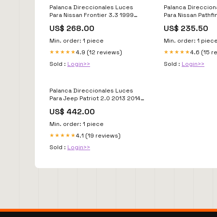
Palanca Direccionales Luces
Palanca Direccion
Para Nissan Frontier 3.3 1999
Para Nissan Pathfi
model_Wagoneer
model_Santa Fe S
US$ 268.00
US$ 235.50
Min. order: 1 piece
Min. order: 1 piec
4.9 (12 reviews)
4.6 (15 r
★★★★★
★★★★★
Sold :
Login>>
Sold :
Login>>
Palanca Direccionales Luces
Para Jeep Patriot 2.0 2013 2014
model_Bel Air
US$ 442.00
Min. order: 1 piece
4.1 (19 reviews)
★★★★★
Sold :
Login>>