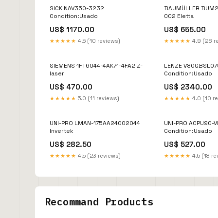
SICK NAV350-3232
BAUMÜLLER BUM2
Condition:Usado
002 Eletta
US$ 1170.00
US$ 655.00
★★★★★
4.5 (10 reviews)
★★★★★
4.9 (26 r
SIEMENS 1FT6044-4AK71-4FA2 Z-
LENZE V80GBSL0
laser
Condition:Usado
US$ 470.00
US$ 2340.00
★★★★★
5.0 (11 reviews)
★★★★★
4.0 (10 r
UNI-PRO LMAN-175AA24002044
UNI-PRO ACPU90-
Invertek
Condition:Usado
US$ 282.50
US$ 527.00
★★★★★
4.5 (23 reviews)
★★★★★
4.5 (18 re
Recommand Products