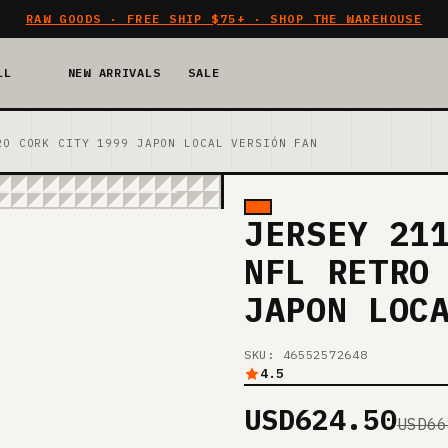
RAW GOODS · FREE SHIP $75+ · SHOP THE WAREHOUSE
LL
NEW ARRIVALS
SALE
RO CORK CITY 1999 JAPON LOCAL VERSIÓN FAN
JERSEY 21
NFL RETRO
JAPON LOC
SKU: 46552572648
4.5
USD624.50
USD66