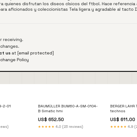
a quienes disfrutan los diseos clsicos del ftbol. Hace referencia 
para aficionados y coleccionistas Tela ligera y agradable al tacto
 receiving.
exchanges.
ct us
at
[email protected]
xchange Policy
-2-01
BAUMÜLLER BUM60-A-SM-0104-
BERGER LAHR 
B Simatic hmi
technos
US$ 652.50
US$ 611.00
views)
★★★★★
4.0 (23 reviews)
★★★★★
4.9 (