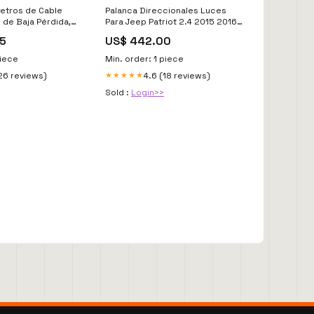
etros de Cable
Palanca Direccionales Luces
" de Baja Pérdida,
Para Jeep Patriot 2.4 2015 2016
 Ohms UNIDAPT
model_Np300 Frontier
75
US$ 442.00
piece
Min. order: 1 piece
26 reviews)
4.6 (18 reviews)
★★★★★
Sold :
Login>>