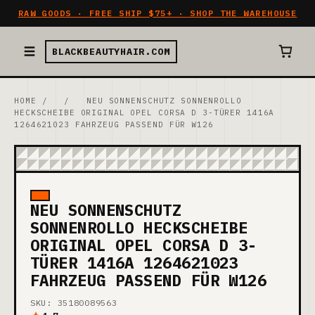
RAW GOODS · FREE SHIP $75+ · SHOP THE WAREHOUSE
BLACKBEAUTYHAIR.COM
HOME
/
/
NEU SONNENSCHUTZ SONNENROLLO
HECKSCHEIBE ORIGINAL OPEL CORSA D 3-TÜRER 1416A
1264621023 FAHRZEUG PASSEND FÜR W126
NEU SONNENSCHUTZ
SONNENROLLO HECKSCHEIBE
ORIGINAL OPEL CORSA D 3-
TÜRER 1416A 1264621023
FAHRZEUG PASSEND FÜR W126
SKU: 35180089563