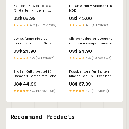
Faltbare Fußballtore Set
Italian Army & Blackshirts
für Garten Kinder mit
NDE
Hütchen Artikel über ebay
US$ 68.99
US$ 45.00
PionierMarkt bestellt
★★★★★
4.6 (29 reviews)
★★★★★
4.8 (9 reviews)
der aufgang nicolas
albrecht duerer besucher
francois regnault Graz
quinten massijs nicaise de
keyser Florence
US$ 24.90
US$ 24.90
★★★★★
4.5 (13 reviews)
★★★★★
4.6 (10 reviews)
Großer Kulturbeutel für
Fussballtore für Garten
Damen & Herren mit Haken
Kinder Pop Up Fußballtor
- Blaues Arbitrage Artikel /
Geschenk Artikel über
US$ 44.99
US$ 67.99
Pseudo Dropshipping
Shopify www.regiolust.de
Artikel
bestellt
★★★★★
4.0 (12 reviews)
★★★★★
4.5 (5 reviews)
Recommand Products