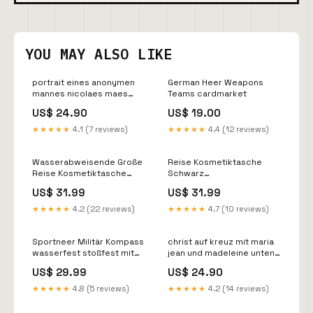
YOU MAY ALSO LIKE
portrait eines anonymen
German Heer Weapons
mannes nicolaes maes
Teams cardmarket
New York
US$ 24.90
US$ 19.00
★★★★★
4.1 (7 reviews)
★★★★★
4.4 (12 reviews)
Wasserabweisende Große
Reise Kosmetiktasche
Reise Kosmetiktasche
Schwarz
Organizer für Artikel über
Wasserabweisend
US$ 31.99
US$ 31.99
Shopify www.luxus-
Organizer für Artikel über
kollektion.de bestellt
OTTO bestellt
★★★★★
4.2 (22 reviews)
★★★★★
4.7 (10 reviews)
Sportneer Militär Kompass
christ auf kreuz mit maria
wasserfest stoßfest mit
jean und madeleine unten
Artikel über OTTO bestellt
saint gregoire niccolo di
US$ 29.99
US$ 24.90
liberatore Zakopane
★★★★★
4.8 (5 reviews)
★★★★★
4.2 (14 reviews)