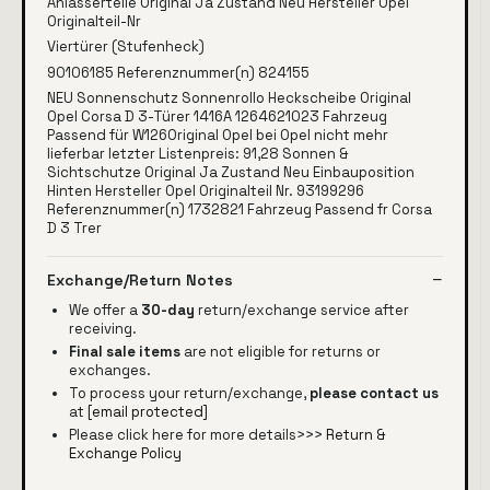
Anlasserteile Original Ja Zustand Neu Hersteller Opel
Originalteil-Nr
Viertürer (Stufenheck)
90106185 Referenznummer(n) 824155
NEU Sonnenschutz Sonnenrollo Heckscheibe Original
Opel Corsa D 3-Türer 1416A 1264621023 Fahrzeug
Passend für W126Original Opel bei Opel nicht mehr
lieferbar letzter Listenpreis: 91,28 Sonnen &
Sichtschutze Original Ja Zustand Neu Einbauposition
Hinten Hersteller Opel Originalteil Nr. 93199296
Referenznummer(n) 1732821 Fahrzeug Passend fr Corsa
D 3 Trer
Exchange/Return Notes
We offer a
30-day
return/exchange service after
receiving.
Final sale items
are not eligible for returns or
exchanges.
To process your return/exchange,
please contact us
at
[email protected]
Please click here for more details>>>
Return &
Exchange Policy