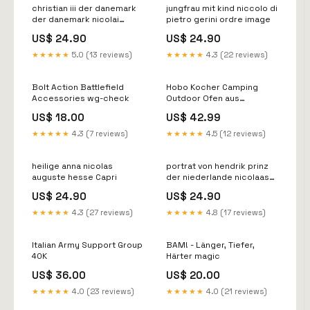
christian iii der danemark
jungfrau mit kind niccolo di
der danemark nicolai
pietro gerini ordre image
abildgaard Bruxelles
US$ 24.90
US$ 24.90
★★★★★
5.0 (13 reviews)
★★★★★
4.3 (22 reviews)
Bolt Action Battlefield
Hobo Kocher Camping
Accessories wg-check
Outdoor Ofen aus
Edelstahl mit Sellerlogic
US$ 18.00
US$ 42.99
Repricer
★★★★★
4.3 (7 reviews)
★★★★★
4.5 (12 reviews)
heilige anna nicolas
portrat von hendrik prinz
auguste hesse Capri
der niederlande nicolaas
pieneman Athènes
US$ 24.90
US$ 24.90
★★★★★
4.3 (27 reviews)
★★★★★
4.8 (17 reviews)
Italian Army Support Group
BAM! - Länger, Tiefer,
40K
Härter magic
US$ 36.00
US$ 20.00
★★★★★
4.0 (23 reviews)
★★★★★
4.0 (21 reviews)