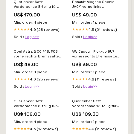
Querlenker Satz
Renault Megane Scenic
Vorderachse 8-teilig für
JA0/1 vorne links
Ford Focus 2
Bremssattel Bremse
US$ 179.00
US$ 49.00
kardanwellen
Sattel Faustsattel peugeot
Min. order: 1 piece
Min. order: 1 piece
4.9 (28 reviews)
4.5 (21 reviews)
★★★★★
★★★★★
Sold :
Login>>
Sold :
Login>>
Opel Astra G CC F48, F08
VW Caddy II Pick-up 9U7
vorne rechts Bremssattel
vorne rechts Bremssattel
Bremse Sattel Faustsattel
Bremse Sattel Faustsattel
US$ 49.00
US$ 39.00
nissan
vauxhall
Min. order: 1 piece
Min. order: 1 piece
4.0 (25 reviews)
4.2 (11 reviews)
★★★★★
★★★★★
Sold :
Login>>
Sold :
Login>>
Querlenker Satz
Querlenker Satz
Vorderachse 8-teilig für
Vorderachse 12-teilig für
Citroen C8 lenkgetriebe
Peugeot 407 508
US$ 109.00
US$ 109.50
federbalg
Min. order: 1 piece
Min. order: 1 piece
4.5 (17 reviews)
4.0 (11 reviews)
★★★★★
★★★★★