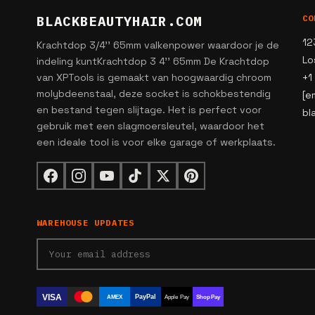
BLACKBEAUTYHAIR.COM
CO
12
Krachtdop 3/4'' 65mm valkenpower waardoor je de
Lo
indeling kuntKrachtdop 3 4'' 65mm De Krachtdop
van XPTools is gemaakt van hoogwaardig chroom
+1
molybdeenstaal, deze socket is schokbestendig
[e
en bestand tegen slijtage. Het is perfect voor
bl
gebruik met een slagmoersleutel, waardoor het
een ideale tool is voor elke garage of werkplaats.
WAREHOUSE UPDATES
VISA
PayPal
AMEX
Apple Pay
Shop Pay