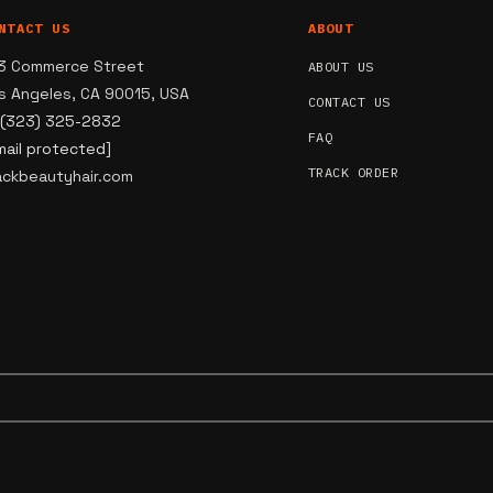
NTACT US
ABOUT
3 Commerce Street
ABOUT US
s Angeles, CA 90015, USA
CONTACT US
 (323) 325-2832
FAQ
mail protected]
TRACK ORDER
ackbeautyhair.com