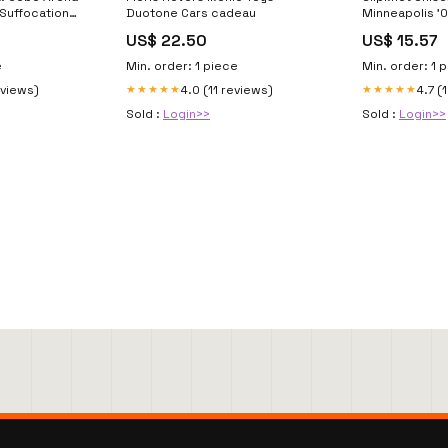
 Suffocation
Duotone Cars cadeau
Minneapolis '0
Leren
Back Print) C
US$ 22.50
US$ 15.57
e
Min. order: 1 piece
Min. order: 1 
eviews)
4.0 (11 reviews)
4.7 (
★★★★★
★★★★★
Sold :
Login>>
Sold :
Login>>