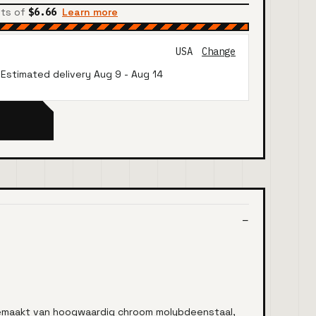
nts of
$6.66
Learn more
USA
Change
· Estimated delivery
Aug 9
-
Aug 14
gemaakt van hoogwaardig chroom molybdeenstaal,