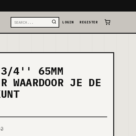
LOGIN
REGISTER
 3/4'' 65MM
ER WAARDOOR JE DE
KUNT
62