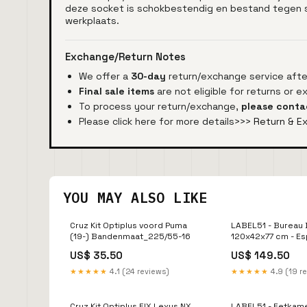
deze socket is schokbestendig en bestand tegen sli
werkplaats.
Exchange/Return Notes
We offer a
30-day
return/exchange service after
Final sale items
are not eligible for returns or 
To process your return/exchange,
please conta
Please click here for more details>>>
Return & E
YOU MAY ALSO LIKE
Cruz Kit Optiplus voord Puma
LABEL51 - Bureau 
(19-) Bandenmaat_225/55-16
120x42x77 cm - E
Mangohout fauteui
US$ 35.50
US$ 149.50
★★★★★
4.1 (24 reviews)
★★★★★
4.9 (19 r
Cruz Kit Optiplus FIX Lexus NX
LABEL51 - Eetkame