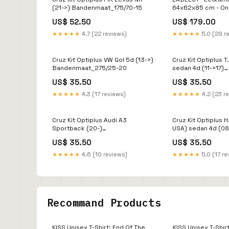
(21->) Bandenmaat_175/70-15
64x62x85 cm - On
US$ 52.50
US$ 179.00
★★★★★
4.7 (22 reviews)
★★★★★
5.0 (29 r
Cruz Kit Optiplus VW Gol 5d (13->)
Cruz Kit Optiplus 
Bandenmaat_275/25-20
sedan 4d (11->17)
Bandenmaat_345/
US$ 35.50
US$ 35.50
★★★★★
4.3 (17 reviews)
★★★★★
4.2 (23 r
Cruz Kit Optiplus Audi A3
Cruz Kit Optiplus H.
Sportback (20-)
USA) sedan 4d (08
Bandenmaat_225/75-14
Bandenmaat_235/
US$ 35.50
US$ 35.50
★★★★★
4.6 (10 reviews)
★★★★★
5.0 (17 re
Recommand Products
KISS Unisex T-Shirt: End Of The
KISS Unisex T-Shir