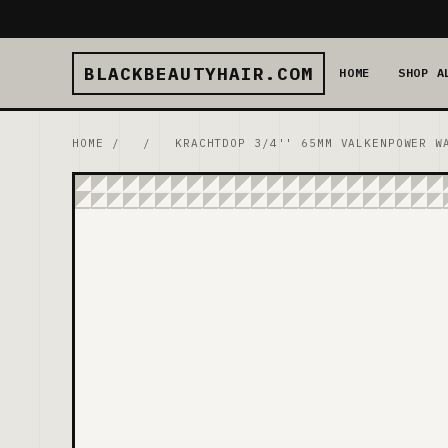
BLACKBEAUTYHAIR.COM
HOME
SHOP A
HOME
/
/
KRACHTDOP 3/4'' 65MM VALKENPOWER W