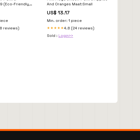
9 (Eco-Friendly,
And Oranges Maat:Small
hthonic Merch
US$ 13.17
piece
Min. order: 1 piece
18 reviews)
4.8 (24 reviews)
★★★★★
Sold :
Login>>