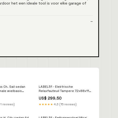
door het een ideale tool is voor elke garage of
us Ch. Sail sedan
LABEL51 - Elektrische
male wielbasis
Relaxfauteuil Tampere 72x88x115
cm - Loveseats
US$ 299.50
1 reviews)
★★★★★
4.3 (15 reviews)
us H. City sedan 4d
LABEL51 - Eetkamerstoel Mirai