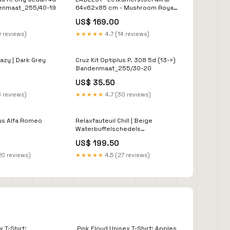
enmaat_255/40-19
64x62x85 cm - Mushroom Royal
Boucle | Brons Metaal Barkasten
US$ 169.00
9 reviews)
★★★★★
4.7 (14 reviews)
Lazy | Dark Grey
Cruz Kit Optiplus P. 308 5d (13->)
Bandenmaat_255/30-20
US$ 35.50
8 reviews)
★★★★★
4.7 (30 reviews)
lus Alfa Romeo
Relaxfauteuil Chill | Beige
Waterbuffelschedels
325/30-20
gegraveerd
US$ 199.50
20 reviews)
★★★★★
4.5 (27 reviews)
x T-Shirt:
Pink Floyd Unisex T-Shirt: Apples