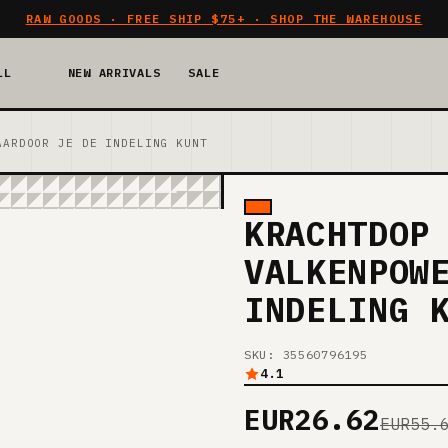
RAW GOODS · FREE SHIP $75+ · SHOP THE WAREHOUSE
LL
NEW ARRIVALS
SALE
AARDOOR JE DE INDELING KUNT
KRACHTDOP
VALKENPOW
INDELING 
SKU: 35560796195
4.1
EUR26.62
EUR55.