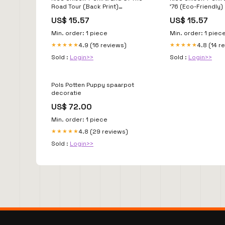
Road Tour (Back Print)
'76 (Eco-Friendly)
Maat:Medium
Merch Jewellery 
US$ 15.57
US$ 15.57
polsband
Min. order: 1 piece
Min. order: 1 piec
4.9 (16 reviews)
4.8 (14 r
★★★★★
★★★★★
Sold :
Login>>
Sold :
Login>>
Pols Potten Puppy spaarpot
decoratie
US$ 72.00
Min. order: 1 piece
4.8 (29 reviews)
★★★★★
Sold :
Login>>