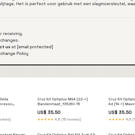
jtage. Het is perfect voor gebruik met een slagmoersleutel, waar
 receiving.
exchanges.
ct us
at
[email protected]
xchange Policy
Bella
Cruz Kit Optiplus MG4 (22->)
Cruz Kit Optipl
spresso
Bandenmaat_135/80-15
4d (14->) Maxi
ls
(mm)_1200
US$ 35.50
US$ 35.50
eviews)
★★★★★
4.6 (15 reviews)
★★★★★
4.6 (1
rstoel Narumi
Cruz Kit Optiplus Rail FIX Audi A3
Cruz Kit Optipl