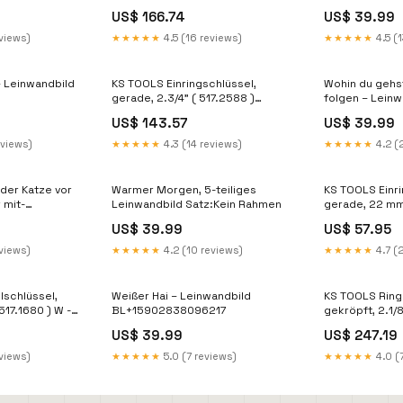
r.winnik
US$ 166.74
US$ 39.99
eviews)
★★★★★
4.5 (16 reviews)
★★★★★
4.5 (1
– Leinwandbild
KS TOOLS Einringschlüssel,
Wohin du gehs
gerade, 2.3/4" ( 517.2588 )
folgen – Leinw
ebayES
(Zoll):18 x 24 
US$ 143.57
US$ 39.99
eviews)
★★★★★
4.3 (14 reviews)
★★★★★
4.2 (
lder Katze vor
Warmer Morgen, 5-teiliges
KS TOOLS Einri
 mit-
Leinwandbild Satz:Kein Rahmen
gerade, 22 mm 
772003991897
Akku
US$ 39.99
US$ 57.95
eviews)
★★★★★
4.2 (10 reviews)
★★★★★
4.7 (
schlüssel,
Weißer Hai – Leinwandbild
KS TOOLS Ring
17.1680 ) W -
BL+15902838096217
gekröpft, 2.1/8
Zubehör
US$ 39.99
US$ 247.19
eviews)
★★★★★
5.0 (7 reviews)
★★★★★
4.0 (