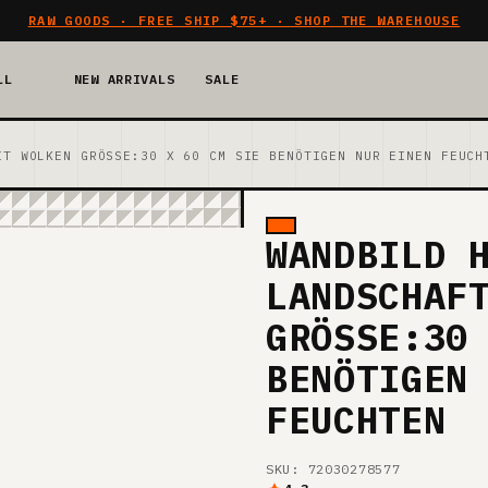
RAW GOODS · FREE SHIP $75+ · SHOP THE WAREHOUSE
LL
NEW ARRIVALS
SALE
IT WOLKEN GRÖSSE:30 X 60 CM SIE BENÖTIGEN NUR EINEN FEUCH
WANDBILD 
LANDSCHAF
GRÖSSE:30
BENÖTIGEN
FEUCHTEN
SKU: 72030278577