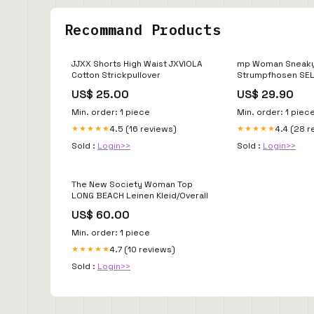
Recommand Products
JJXX Shorts High Waist JXVIOLA
mp Woman Sneaky
Cotton Strickpullover
Strumpfhosen SEL
US$ 25.00
US$ 29.90
Min. order: 1 piece
Min. order: 1 piec
4.5 (16 reviews)
4.4 (28 r
★★★★★
★★★★★
Sold :
Login>>
Sold :
Login>>
The New Society Woman Top
LONG BEACH Leinen Kleid/Overall
US$ 60.00
Min. order: 1 piece
4.7 (10 reviews)
★★★★★
Sold :
Login>>