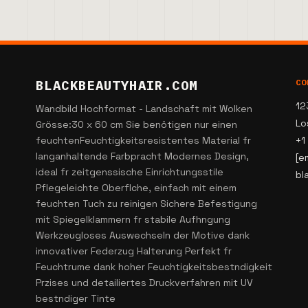
BLACKBEAUTYHAIR.COM
CO
12
Wandbild Hochformat - Landschaft mit Wolken
Lo
Grösse:30 x 60 cm Sie benötigen nur einen
feuchtenFeuchtigkeitsresistentes Material fr
+1
langanhaltende Farbpracht Modernes Design,
[e
ideal fr zeitgenssische Einrichtungsstile
bl
Pflegeleichte Oberflche, einfach mit einem
feuchten Tuch zu reinigen Sichere Befestigung
mit Spiegelklammern fr stabile Aufhngung
Werkzeugloses Auswechseln der Motive dank
innovativer Federzug Halterung Perfekt fr
Feuchtrume dank hoher Feuchtigkeitsbestndigkeit
Przises und detailiertes Druckverfahren mit UV
bestndiger Tinte