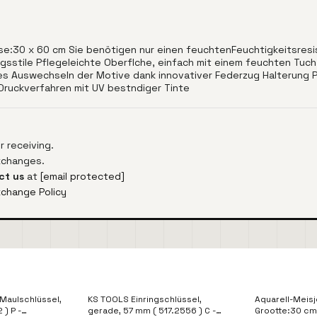
e:30 x 60 cm Sie benötigen nur einen feuchtenFeuchtigkeitsresi
ngsstile Pflegeleichte Oberflche, einfach mit einem feuchten Tuch
es Auswechseln der Motive dank innovativer Federzug Halterung 
 Druckverfahren mit UV bestndiger Tinte
 receiving.
exchanges.
ct us
at
[email protected]
xchange Policy
Maulschlüssel,
KS TOOLS Einringschlüssel,
Aquarell-Meisj
 ) P -
gerade, 57 mm ( 517.2556 ) C -
Grootte:30 cm