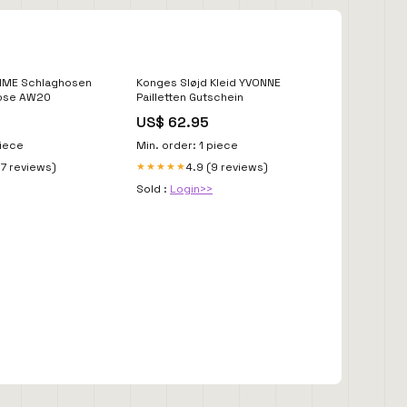
MME Schlaghosen
Konges Sløjd Kleid YVONNE
ose AW20
Pailletten Gutschein
US$ 62.95
piece
Min. order: 1 piece
17 reviews)
4.9 (9 reviews)
★★★★★
Sold :
Login>>