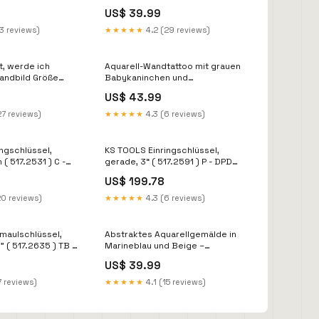
verkäufen BL+15690805543257
US$ 39.99
3 reviews)
★★★★★
4.2 (29 reviews)
t, werde ich
Aquarell-Wandtattoo mit grauen
andbild Größe
Babykaninchen und
cm
Blumenmuster – abnehmbar
US$ 43.99
BL+15902853267801
27 reviews)
★★★★★
4.3 (6 reviews)
ngschlüssel,
KS TOOLS Einringschlüssel,
( 517.2531 ) C -
gerade, 3“ ( 517.2591 ) P - DPD
[120 -175 cm]
US$ 199.78
20 reviews)
★★★★★
4.3 (6 reviews)
maulschlüssel,
Abstraktes Aquarellgemälde in
" ( 517.2635 ) TB -
Marineblau und Beige –
Leinwandbild Grootte:15 x 20 cm
US$ 39.99
7 reviews)
★★★★★
4.1 (15 reviews)