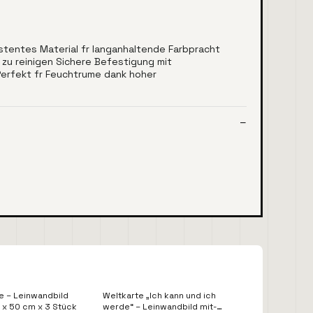
stentes Material fr langanhaltende Farbpracht
 zu reinigen Sichere Befestigung mit
Perfekt fr Feuchtrume dank hoher
e – Leinwandbild
Weltkarte „Ich kann und ich
 x 50 cm x 3 Stück
werde“ – Leinwandbild mit-