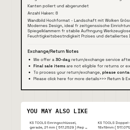
Kanten poliert und abgerundet
Anzahl Haken: 8
Wandbild Hochformat - Landschaft mit Wolken Gröss
Modernes Design, ideal fr zeitgenssische Einrichtu
Spiegelklammern fr stabile Aufhngung Werkzeuglos
Feuchtigkeitsbestndigkeit Przises und detailiertes
Exchange/Return Notes
We offer a
30-day
return/exchange service after
Final sale items
are not eligible for returns or 
To process your return/exchange,
please conta
Please click here for more details>>>
Return & E
YOU MAY ALSO LIKE
KS TOOLS Einringschlüssel,
KS TOOLS Doppel-
gerade, 21 mm ( 517.2529 ) Rep -
18x19mm ( 517.0712