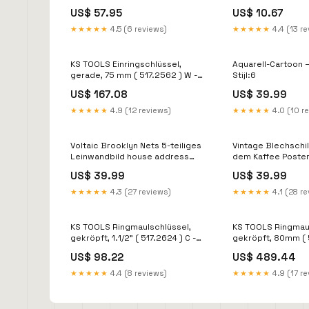
ES
GEFAHRGUT
US$ 57.95
US$ 10.67
★★★★★
4.5 (6 reviews)
★★★★★
4.4 (13 r
KS TOOLS Einringschlüssel,
Aquarell-Cartoon 
gerade, 75 mm ( 517.2562 ) W -
Stijl:6
Normal
US$ 167.08
US$ 39.99
★★★★★
4.9 (12 reviews)
★★★★★
4.0 (10 r
Voltaic Brooklyn Nets 5-teiliges
Vintage Blechschi
Leinwandbild house address
dem Kaffee Poster
ideas
Verkäufen BL+15
US$ 39.99
US$ 39.99
★★★★★
4.3 (27 reviews)
★★★★★
4.1 (28 r
KS TOOLS Ringmaulschlüssel,
KS TOOLS Ringmaul
gekröpft, 1.1/2" ( 517.2624 ) C -
gekröpft, 80mm ( 5
Akku
rebook
US$ 98.22
US$ 489.44
★★★★★
4.4 (8 reviews)
★★★★★
4.9 (17 r