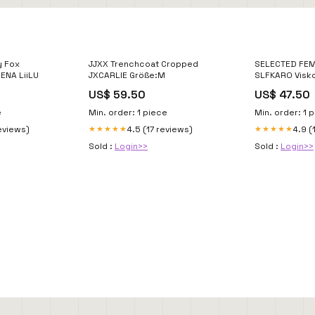
 Fox
JJXX Trenchcoat Cropped
SELECTED FE
ENA LiiLU
JXCARLIE Größe:M
SLFKARO Visk
US$ 59.50
US$ 47.50
e
Min. order: 1 piece
Min. order: 1 
eviews)
4.5 (17 reviews)
4.9 (
★★★★★
★★★★★
Sold :
Login>>
Sold :
Login>>