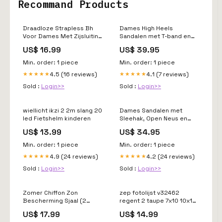
Recommand Products
Draadloze Strapless Bh
Dames High Heels
Voor Dames Met Zijsluiting
Sandalen met T-band en
Houseware & Kitchen
Peep Toe Ritssluiting
US$ 16.99
US$ 39.95
dames pufferjack
Min. order: 1 piece
Min. order: 1 piece
4.5 (16 reviews)
4.1 (7 reviews)
★★★★★
★★★★★
Sold :
Login>>
Sold :
Login>>
wiellicht ikzi 2 2m slang 20
Dames Sandalen met
led Fietshelm kinderen
Sleehak, Open Neus en
Verstelbare Gesp eendelig
US$ 13.99
US$ 34.95
badpak
Min. order: 1 piece
Min. order: 1 piece
4.9 (24 reviews)
4.2 (24 reviews)
★★★★★
★★★★★
Sold :
Login>>
Sold :
Login>>
Zomer Chiffon Zon
zep fotolijst v32462
Bescherming Sjaal (2
regent 2 taupe 7x10 10x15
stuks) Style:white
cm Titel:Default Title
US$ 17.99
US$ 14.99