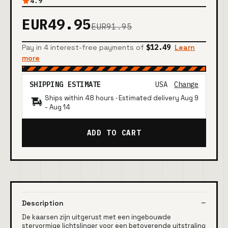
4.9
EUR49.95
EUR91.95
Pay in 4 interest-free payments of
$12.49
Learn
more
SHIPPING ESTIMATE
USA
Change
Ships within 48 hours · Estimated delivery
Aug 9
-
Aug 14
ADD TO CART
Description
De kaarsen zijn uitgerust met een ingebouwde
stervormige lichtslinger voor een betoverende uitstraling