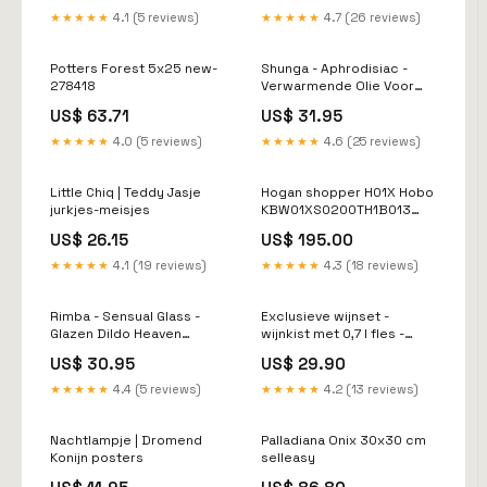
★★★★★
4.1 (5 reviews)
★★★★★
4.7 (26 reviews)
Potters Forest 5x25 new-
Shunga - Aphrodisiac -
278418
Verwarmende Olie Voor
Erogene Zones - Om te
US$ 63.71
US$ 31.95
Kussen/Likken - Exotic
Green Tea G-spot Dildo's
★★★★★
4.0 (5 reviews)
★★★★★
4.6 (25 reviews)
Little Chiq | Teddy Jasje
Hogan shopper H01X Hobo
jurkjes-meisjes
KBW01XS0200TH1B013
creme iro
US$ 26.15
US$ 195.00
★★★★★
4.1 (19 reviews)
★★★★★
4.3 (18 reviews)
Rimba - Sensual Glass -
Exclusieve wijnset -
Glazen Dildo Heaven
wijnkist met 0,7 l fles -
Geur_Bloemen
Château de Thève 2022
US$ 30.95
US$ 29.90
plaat
★★★★★
4.4 (5 reviews)
★★★★★
4.2 (13 reviews)
Nachtlampje | Dromend
Palladiana Onix 30x30 cm
Konijn posters
selleasy