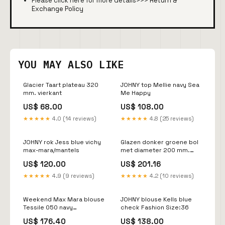
Please click here for more details>>>
Return &
Exchange Policy
YOU MAY ALSO LIKE
Glacier Taart plateau 320
JOHNY top Mellie navy Sea
mm. vierkant
Me Happy
US$ 68.00
US$ 108.00
★★★★★
4.0 (14 reviews)
★★★★★
4.8 (25 reviews)
JOHNY rok Jess blue vichy
Glazen donker groene bol
max-mara/mantels
met diameter 200 mm.
vierkant
US$ 120.00
US$ 201.16
★★★★★
4.9 (9 reviews)
★★★★★
4.2 (10 reviews)
Weekend Max Mara blouse
JOHNY blouse Kells blue
Tessile 050 navy
check Fashion Size:36
pinstripes Fashion Size:36
US$ 176.40
US$ 138.00