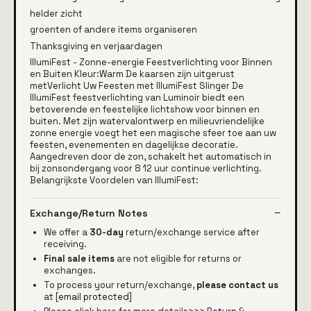
helder zicht
groenten of andere items organiseren
Thanksgiving en verjaardagen
IllumiFest - Zonne-energie Feestverlichting voor Binnen
en Buiten Kleur:Warm De kaarsen zijn uitgerust
metVerlicht Uw Feesten met IllumiFest Slinger De
IllumiFest feestverlichting van Luminoir biedt een
betoverende en feestelijke lichtshow voor binnen en
buiten. Met zijn watervalontwerp en milieuvriendelijke
zonne energie voegt het een magische sfeer toe aan uw
feesten, evenementen en dagelijkse decoratie.
Aangedreven door de zon, schakelt het automatisch in
bij zonsondergang voor 8 12 uur continue verlichting.
Belangrijkste Voordelen van IllumiFest:
Exchange/Return Notes
We offer a
30-day
return/exchange service after
receiving.
Final sale items
are not eligible for returns or
exchanges.
To process your return/exchange,
please contact us
at
[email protected]