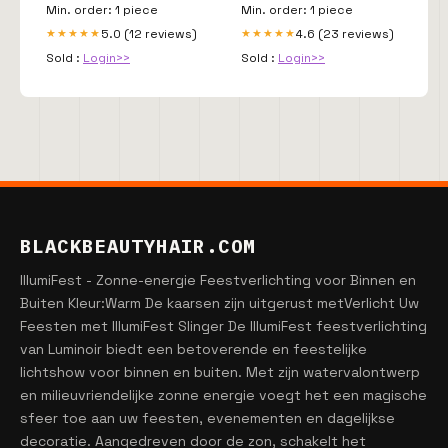
Min. order: 1 piece
Min. order: 1 piece
5.0 (12 reviews)
4.6 (23 reviews)
★★★★★
★★★★★
Sold :
Login>>
Sold :
Login>>
BLACKBEAUTYHAIR.COM
IllumiFest - Zonne-energie Feestverlichting voor Binnen en
Buiten Kleur:Warm De kaarsen zijn uitgerust metVerlicht Uw
Feesten met IllumiFest Slinger De IllumiFest feestverlichting
van Luminoir biedt een betoverende en feestelijke
lichtshow voor binnen en buiten. Met zijn watervalontwerp
en milieuvriendelijke zonne energie voegt het een magische
sfeer toe aan uw feesten, evenementen en dagelijkse
decoratie. Aangedreven door de zon, schakelt het