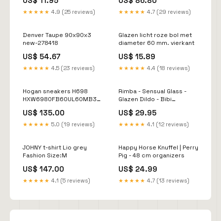
US$ 11.95
US$ 86.80
★★★★★
4.9 (25 reviews)
★★★★★
4.7 (29 reviews)
Denver Taupe 90x90x3
Glazen licht roze bol met
new-278418
diameter 60 mm. vierkant
US$ 54.67
US$ 15.89
★★★★★
4.5 (23 reviews)
★★★★★
4.4 (18 reviews)
Hogan sneakers H698
Rimba - Sensual Glass -
HXW6980FB60UL60MB3
Glazen Dildo - Bibi
beige Shoe Size:39
Geur_Lotus
US$ 135.00
US$ 29.95
★★★★★
5.0 (19 reviews)
★★★★★
4.1 (12 reviews)
JOHNY t-shirt Lio grey
Happy Horse Knuffel | Perry
Fashion Size:M
Pig - 48 cm organizers
US$ 147.00
US$ 24.99
★★★★★
4.1 (5 reviews)
★★★★★
4.7 (13 reviews)