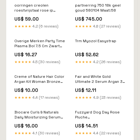
oorringen creolen
partnerring 750 18k geel
roestvrijstaal rose ip
goud 580104 Maat:58
gecoat 580072 569182
US$ 59.00
US$ 745.00
★★★★★
4.2 (6 reviews)
★★★★★
4.8 (27 reviews)
Overige Merken Party Time
Trm Myozol Easystrap
Plasma Bol 7.5 Cm Zwart
Diversen
US$ 16.27
US$ 52.62
★★★★★
4.5 (30 reviews)
★★★★★
4.2 (26 reviews)
Creme of Nature Hair Color
Fair and White Gold
Argan Kit Woman Bronze
Ultimate 2 Serum Argan 30
Copper 7.64 moisturize
ml HAAR SHAMPOO
US$ 10.00
US$ 12.11
★★★★★
4.4 (17 reviews)
★★★★★
4.9 (23 reviews)
Biocare Curls & Naturals
Fuzzyard Dog Day Rose
Daily Moisturizing Serum
Pluche
6oz brazilian
Elektro/Schakel/Installatiemateriaa
US$ 16.00
US$ 14.51
> Draadloze
Schakelsystemen
★★★★★
4.1 (30 reviews)
★★★★★
4.4 (22 reviews)