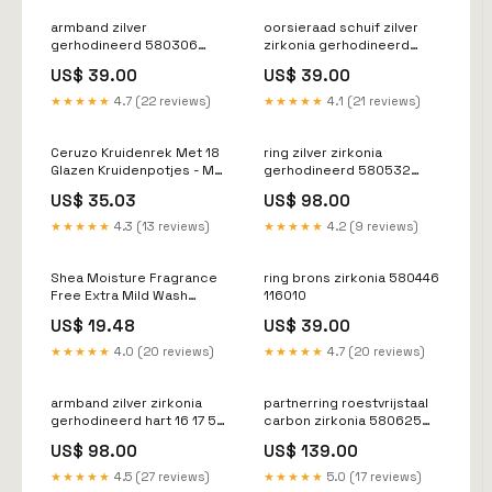
armband zilver
oorsieraad schuif zilver
gerhodineerd 580306
zirkonia gerhodineerd
355251
580389 540641
US$ 39.00
US$ 39.00
★★★★★
4.7 (22 reviews)
★★★★★
4.1 (21 reviews)
Ceruzo Kruidenrek Met 18
ring zilver zirkonia
Glazen Kruidenpotjes - Met
gerhodineerd 580532
Labels En Stift
570132
US$ 35.03
US$ 98.00
Knoopcelbatterijen
★★★★★
4.3 (13 reviews)
★★★★★
4.2 (9 reviews)
Shea Moisture Fragrance
ring brons zirkonia 580446
Free Extra Mild Wash
116010
Shampoo 384 g norex
US$ 19.48
US$ 39.00
★★★★★
4.0 (20 reviews)
★★★★★
4.7 (20 reviews)
armband zilver zirkonia
partnerring roestvrijstaal
gerhodineerd hart 16 17 5
carbon zirkonia 580625
cm 580554 lengte:16-17.5
Maat:54
US$ 98.00
US$ 139.00
cm
★★★★★
4.5 (27 reviews)
★★★★★
5.0 (17 reviews)