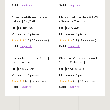
Sold :
Login>>
Sold :
Login>>
Opzetkoelvitrine met rvs
Marazzi, Allmarble - M9MS
deksel | 6x1/3 GN |
- Sodalite Blu, Lux,
1500x395x225(h)mm
30x60cm, 10.00mm, Rett.
US$ 245.62
US$ 36.45
Crushed ice bakken
Percorsi Smart
Min. order: 1 piece
Min. order: 1 piece
4.3 (30 reviews)
4.9 (12 reviews)
★★★★★
★★★★★
Sold :
Login>>
Sold :
Login>>
Barkoeler Pro-Line 680L |
Glasdeur Vrieskast | zwart |
Zwart | 4 Glasdeuren |
1000L | 2 deuren |
-2°C/+8°C | Geforceerd |
-18°C/-22°C | Geforceerd |
US$ 1377.25
US$ 1323.00
2490x550x950(h)mm RVS
1235x710x2092(h)mm
Voorraadkasten
Polyethylene werkblad
Min. order: 1 piece
Min. order: 1 piece
4.5 (17 reviews)
4.5 (30 reviews)
★★★★★
★★★★★
Sold :
Login>>
Sold :
Login>>