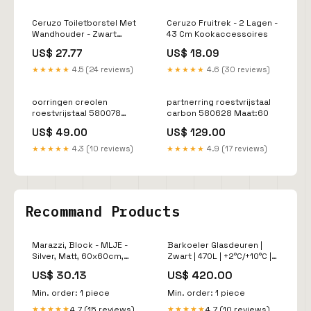
Ceruzo Toiletborstel Met
Ceruzo Fruitrek - 2 Lagen -
Wandhouder - Zwart
43 Cm Kookaccessoires
Simson
US$ 27.77
US$ 18.09
★★★★★
4.5 (24 reviews)
★★★★★
4.6 (30 reviews)
oorringen creolen
partnerring roestvrijstaal
roestvrijstaal 580078
carbon 580628 Maat:60
562124
US$ 49.00
US$ 129.00
★★★★★
4.3 (10 reviews)
★★★★★
4.9 (17 reviews)
Recommand Products
Marazzi, Block - MLJE -
Barkoeler Glasdeuren |
Silver, Matt, 60x60cm,
Zwart | 470L | +2°C/+10°C |
9.50mm, Rett. Good Vibes
Geforceerd |
US$ 30.13
US$ 420.00
1988x520x860(h)mm
qusinox
Min. order: 1 piece
Min. order: 1 piece
4.7 (15 reviews)
4.7 (10 reviews)
★★★★★
★★★★★