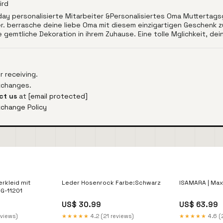
ird
y personalisierte Mitarbeiter &Personalisiertes Oma Muttertagsg
r. berrasche deine liebe Oma mit diesem einzigartigen Geschenk z
eine gemtliche Dekoration in ihrem Zuhause. Eine tolle Mglichkeit, 
 receiving.
exchanges.
ct us
at
[email protected]
xchange Policy
rkleid mit
Leder Hosenrock Farbe:Schwarz
ISAMARA | Max
G-11201
US$ 30.99
US$ 63.99
eviews)
★★★★★
4.2 (21 reviews)
★★★★★
4.6 (