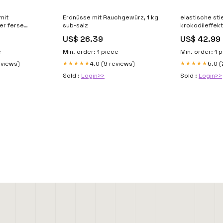
mit
Erdnüsse mit Rauchgewürz, 1 kg
elastische sti
er ferse
sub-salz
krokodileffek
el 9005
shoes 10469_s
US$ 26.39
US$ 42.99
e
Min. order: 1 piece
Min. order: 1 
eviews)
4.0 (9 reviews)
5.0 (
★★★★★
★★★★★
Sold :
Login>>
Sold :
Login>>