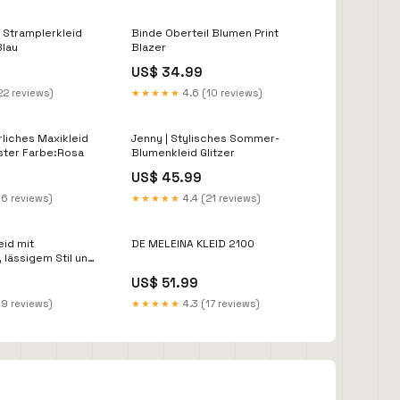
s Stramplerkleid
Binde Oberteil Blumen Print
Blau
Blazer
US$ 34.99
22 reviews)
★★★★★
4.6 (10 reviews)
liches Maxikleid
Jenny | Stylisches Sommer-
ter Farbe:Rosa
Blumenkleid Glitzer
US$ 45.99
16 reviews)
★★★★★
4.4 (21 reviews)
eid mit
DE MELEINA KLEID 2100
lässigem Stil und
Komfort für
US$ 51.99
omen Casual Wear
19 reviews)
★★★★★
4.3 (17 reviews)