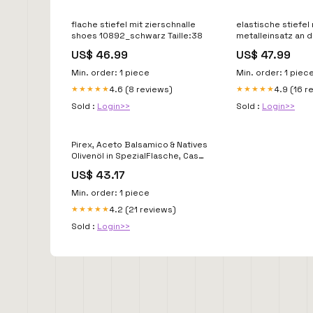
flache stiefel mit zierschnalle
elastische stiefel 
shoes 10892_schwarz Taille:38
metalleinsatz an d
shoes 10555_kam
US$ 46.99
US$ 47.99
Min. order: 1 piece
Min. order: 1 piec
4.6 (8 reviews)
4.9 (16 r
★★★★★
★★★★★
Sold :
Login>>
Sold :
Login>>
Pirex, Aceto Balsamico & Natives
Olivenöl in SpezialFlasche, Casa
Rinaldi, 300 ml sub-schnecken-
US$ 43.17
und-spezialitaeten
Min. order: 1 piece
4.2 (21 reviews)
★★★★★
Sold :
Login>>