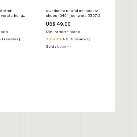
efel mit
elastische stiefel mit absatz
t verstarkung
shoes 10404_schwarz 5307-2
chwarz Taille:39
US$ 49.99
piece
Min. order: 1 piece
21 reviews)
4.2 (9 reviews)
★★★★★
Sold :
Login>>