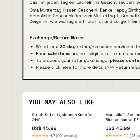
das ihm jeden Tag ein Lächeln ins Gesicht zaubern w
Oma Muttertag Kissen Geschenk Danke Happy Birthda
persnliche Geschenkidee zum Muttertag fr Gromutte
Zeige ihr, wie wichtig sie fr dich ist und sorge fr 
Exchange/Return Notes
We offer a
30-day
return/exchange service after
Final sale items
are not eligible for returns or 
To process your return/exchange,
please conta
Please click here for more details>>>
Return & E
YOU MAY ALSO LIKE
Strick-Set mit goldenen Knöpfen
Marisella™ | Somme
2149
Blumenmuster DE-
US$ 45.99
US$ 45.99
★★★★★
4.7 (25 reviews)
★★★★★
4.4 (28 r