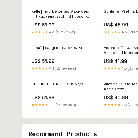
Kelly | Figurbetontes Maxi-Kleid
Schleifen-Set Fa
mit Rückenausschnitt hübsch-
intricate-ibiza-
US$ 51.99
US$ 45.99
buchungen20250322
★★★★★
4.3 (9 reviews)
★★★★★
4.3 (21 r
Luna™ | Langkleid Größe:2XL
Eleonore™ | Das Sat
Ausschnitt leende
vink20250312
US$ 51.99
US$ 41.99
★★★★★
4.1 (23 reviews)
★★★★★
4.5 (30 r
DE LUMI FESTKLEID 2023 f/w
Vintage Krystal Ma
Abgewetzt
US$ 51.99
US$ 30.99
★★★★★
4.4 (13 reviews)
★★★★★
4.5 (20 r
Recommand Products