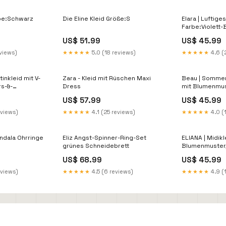
rbe:Schwarz
Die Eline Kleid Größe:S
Elara | Luftige
Farbe:Violett-
US$ 51.99
US$ 45.99
eviews)
★★★★★
5.0 (18 reviews)
★★★★★
4.6 (
inkleid mit V-
Zara - Kleid mit Rüschen Maxi
Beau | Sommer
rs-&-
Dress
mit Blumenmus
US$ 57.99
US$ 45.99
eviews)
★★★★★
4.1 (25 reviews)
★★★★★
4.0 (
ndala Ohrringe
Eliz Angst-Spinner-Ring-Set
ELIANA | Midikl
grünes Schneidebrett
Blumenmuster, 
sommerlichem 
US$ 68.99
US$ 45.99
bunte Tage W
eviews)
★★★★★
4.5 (6 reviews)
★★★★★
4.9 (