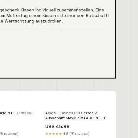
eschenk Kissen individuell zusammenstellen. Eine
um Muttertag einem Kissen mit einer sen Botschaft!
deine Wertschtzung auszudrcken.
ikleid DE-G-10802
Abigail | Gelbes Plissiertes V-
Ausschnitt Maxikleid FARBE:GELB
US$ 45.99
28 reviews)
★★★★★
4.8 (15 reviews)