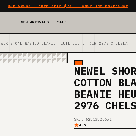
RAW GOODS · FREE SHIP $75+ · SHOP THE WAREHOUSE
LL
NEW ARRIVALS
SALE
LACK STONE WASHED BEANIE HEUTE BIETET DER 2976 CHELSEA
NEWEL SHO
COTTON BL
BEANIE HE
2976 CHEL
SKU: 52513520651
4.9