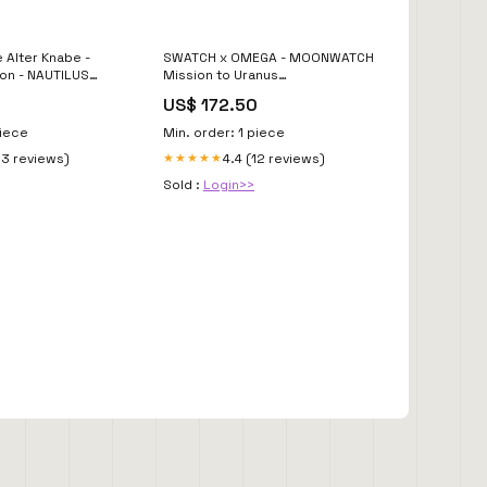
 Alter Knabe -
SWATCH x OMEGA - MOONWATCH
on - NAUTILUS
Mission to Uranus
Manschettenknöpfe
US$ 172.50
piece
Min. order: 1 piece
13 reviews)
4.4 (12 reviews)
★★★★★
Sold :
Login>>