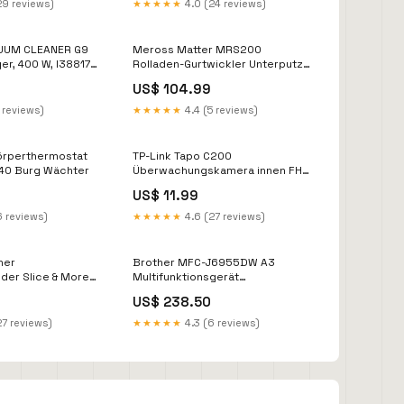
29 reviews)
★★★★★
4.0 (24 reviews)
CUUM CLEANER G9
Meross Matter MRS200
er, 400 W, I38817
Rolladen-Gurtwickler Unterputz
(max. 45 kg, 6 m²), I38822 ebay-
US$ 104.99
sync
 reviews)
★★★★★
4.4 (5 reviews)
örperthermostat
TP-Link Tapo C200
40 Burg Wächter
Überwachungskamera innen FHD
1080P I36594 Brandson
US$ 11.99
6 reviews)
★★★★★
4.6 (27 reviews)
her
Brother MFC-J6955DW A3
er Slice & More
Multifunktionsgerät
38815
Tintenstrahldruck I38893
US$ 238.50
r
Dämmstoffe
27 reviews)
★★★★★
4.3 (6 reviews)