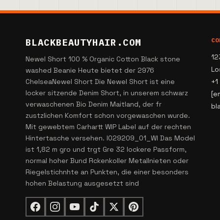
BLACKBEAUTYHAIR.COM
CO
12
Newel Short 100 % Organic Cotton Black stone
Lo
washed Beanie Heute bietet der 2976
ChelseaNewel Short Die Newel Short ist eine
+1
locker sitzende Denim Short, in unserem schwarz
[e
verwaschenen Bio Denim Maitland, der fr
bl
zustzlichen Komfort schon vorgewaschen wurde.
Mit gewebtem Carhartt WIP Label auf der rechten
Hintertasche versehen. I029209_01_WI Das Model
ist 1,82 m gro und trgt Gre 32 lockere Passform,
normal hoher Bund Rckenkoller Metallnieten oder
Riegelstichnhte an Punkten, die einer besonders
hohen Belastung ausgesetzt sind