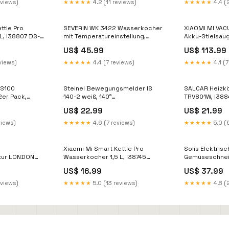
eviews)
★★★★★
4.2 (11 reviews)
★★★★★
4.4 (
SEVERIN WK 3422 Wasserkocher
XIAOMI MI VA
L, I38807 DS-
mit Temperatureinstellung,
Akku-Stielsaug
I38802 Omen 27q
COMAP
US$ 45.99
US$ 113.99
views)
★★★★★
4.4 (7 reviews)
★★★★★
4.1 (7
RS100
Steinel Bewegungsmelder IS
SALCAR Heizk
2er Pack,
140-2 weiß, 140°
TRV801W, I388
PF(SL)
Bewegungsensor, I38643 Hoppe
US$ 22.99
US$ 21.99
views)
★★★★★
4.6 (7 reviews)
★★★★★
5.0 (
Xiaomi Mi Smart Kettle Pro
Solis Elektrisc
tur LONDON
Wasserkocher 1,5 L, I38745
Gemüseschneid
38392
Gasheizgerät für Außenbereich
8401, 350W, I
US$ 16.99
US$ 37.99
er
Geschirrspüle
eviews)
★★★★★
5.0 (13 reviews)
★★★★★
4.8 (