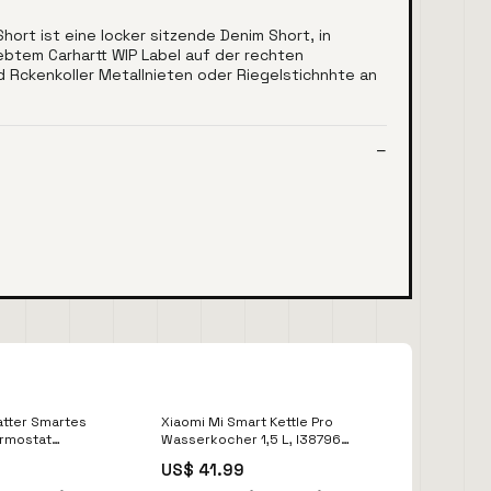
rt ist eine locker sitzende Denim Short, in
btem Carhartt WIP Label auf der rechten
 Rckenkoller Metallnieten oder Riegelstichnhte an
tter Smartes
Xiaomi Mi Smart Kettle Pro
rmostat
Wasserkocher 1,5 L, I38796
8766 RAD260
Arbeitszeiterfassung
US$ 41.99