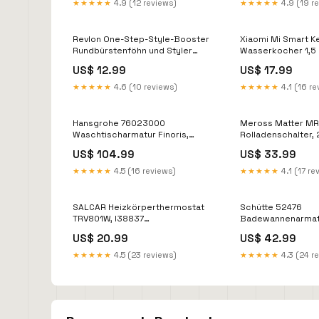
★★★★★
4.9 (12 reviews)
★★★★★
4.9 (19 r
Revlon One-Step-Style-Booster
Xiaomi Mi Smart Kettle Pro
Rundbürstenföhn und Styler
Wasserkocher 1,5 
RVDR5292, I38801 Bestron
2CD2042WD-IP
US$ 12.99
US$ 17.99
★★★★★
4.6 (10 reviews)
★★★★★
4.1 (16 re
Hansgrohe 76023000
Meross Matter M
Waschtischarmatur Finoris,
Rolladenschalter, 
Wasserhahn, Höhe 110mm,
I38825 MW2-MG20
US$ 104.99
US$ 33.99
I38484 143 cm
★★★★★
4.5 (16 reviews)
★★★★★
4.1 (17 re
SALCAR Heizkörperthermostat
Schütte 52476
TRV801W, I38837
Badewannenarma
Handstaubsauger
mit Thermostat, I
US$ 20.99
US$ 42.99
Polsterstaubsaug
★★★★★
4.5 (23 reviews)
★★★★★
4.3 (24 r