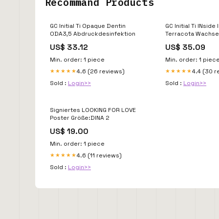
Recommand Products
GC Initial Ti Opaque Dentin
GC Initial Ti INside
ODA3,5 Abdruckdesinfektion
Terracota Wachse
Wachsdrähte
US$ 33.12
US$ 35.09
Min. order: 1 piece
Min. order: 1 piec
4.6 (26 reviews)
4.4 (30 r
★★★★★
★★★★★
Sold :
Login>>
Sold :
Login>>
Signiertes LOOKING FOR LOVE
Poster Größe:DINA 2
US$ 19.00
Min. order: 1 piece
4.6 (11 reviews)
★★★★★
Sold :
Login>>