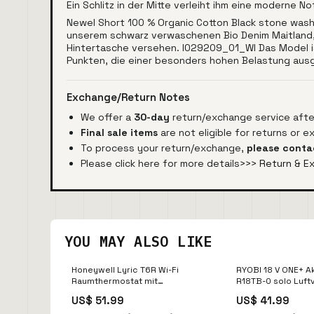
Ein Schlitz in der Mitte verleiht ihm eine moderne 
Newel Short 100 % Organic Cotton Black stone wash
unserem schwarz verwaschenen Bio Denim Maitland,
Hintertasche versehen. I029209_01_WI Das Model is
Punkten, die einer besonders hohen Belastung aus
Exchange/Return Notes
We offer a
30-day
return/exchange service after
Final sale items
are not eligible for returns or 
To process your return/exchange,
please conta
Please click here for more details>>>
Return & E
YOU MAY ALSO LIKE
Honeywell Lyric T6R Wi-Fi
RYOBI 18 V ONE+ A
Raumthermostat mit
R18TB-0 solo Luft
Empfängerbox, Tischhalter,
m³/min I38203 Wir
US$ 51.99
US$ 41.99
I38687 Duschwannen