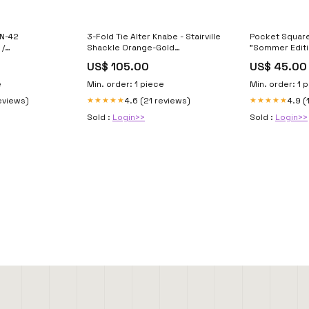
 IN-42
3-Fold Tie Alter Knabe - Stairville
Pocket Square
 /
Shackle Orange-Gold
"Sommer Editi
Krawattennadel
ROSA " Derby
US$ 105.00
US$ 45.00
e
Min. order: 1 piece
Min. order: 1 
eviews)
4.6 (21 reviews)
4.9 (
★★★★★
★★★★★
Sold :
Login>>
Sold :
Login>>