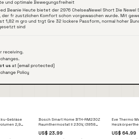
Note und optimale Bewegungsfreiheit
ed Beanie Heute bietet der 2976 ChelseaNewel Short Die Newel Sho
 der fr zustzlichen Komfort schon vorgewaschen wurde. Mit gewe
t 1,82 m gro und trgt Gre 32 lockere Passform, normal hoher Bund
gesetzt sind
 receiving.
exchanges.
ct us
at
[email protected]
xchange Policy
kku-Gebläse
Bosch Smart Home BTH-RM230Z
Eve Thermo Ma
volumen 2,9
Raumthermostat II 230V, I38585
Heizkörperthe
quin
Innen
20ECD1701, I3
US$ 23.99
US$ 64.99