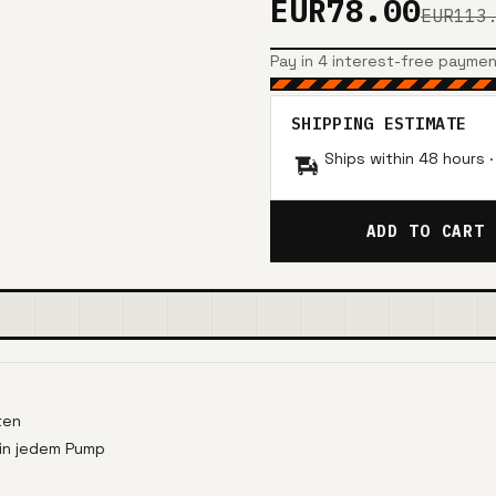
EUR78.00
EUR113
Pay in 4 interest-free payme
SHIPPING ESTIMATE
Ships within 48 hours 
ADD TO CART
ten
 in jedem Pump