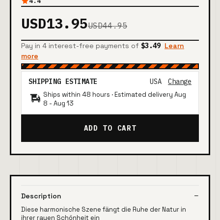
4.4
USD13.95
USD44.95
Pay in 4 interest-free payments of
$3.49
Learn
more
SHIPPING ESTIMATE
USA
Change
Ships within 48 hours · Estimated delivery
Aug
8
-
Aug 13
ADD TO CART
Description
Diese harmonische Szene fängt die Ruhe der Natur in
ihrer rauen Schönheit ein