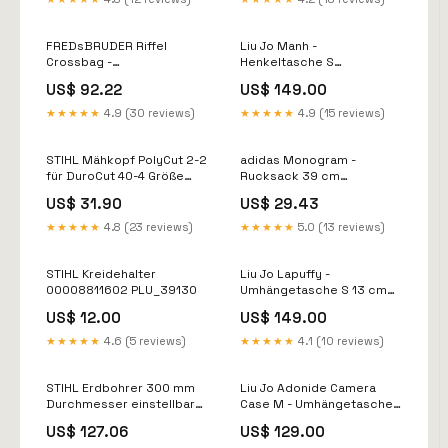
Kippeinrichtung
FREDsBRUDER Riffel
Liu Jo Manh -
Crossbag -
Henkeltasche S
Umhängetasche 27 cm
(anthracite met.)
US$ 92.22
US$ 149.00
(barolo red) Mountain
Penelope
Hiking
★★★★★
4.9 (30 reviews)
★★★★★
4.9 (15 reviews)
STIHL Mähkopf PolyCut 2-2
adidas Monogram -
für DuroCut 40-4 Größe
Rucksack 39 cm
XXL 4 mm rund
(black/white) Topio
US$ 31.90
US$ 29.43
★★★★★
4.8 (23 reviews)
★★★★★
5.0 (13 reviews)
STIHL Kreidehalter
Liu Jo Lapuffy -
00008811602 PLU_39130
Umhängetasche S 13 cm
(nero) Lite-Shock
US$ 12.00
US$ 149.00
★★★★★
4.6 (5 reviews)
★★★★★
4.1 (10 reviews)
STIHL Erdbohrer 300 mm
Liu Jo Adonide Camera
Durchmesser einstellbar
Case M - Umhängetasche
60 cm für HS 81 T / HS 82 T
22 cm (marmo) Emblem
US$ 127.06
US$ 129.00