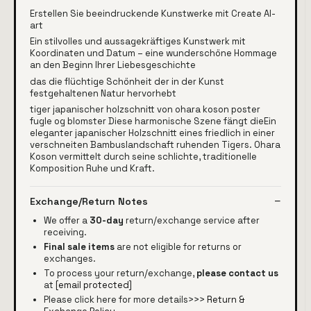
Erstellen Sie beeindruckende Kunstwerke mit Create AI-
art
Ein stilvolles und aussagekräftiges Kunstwerk mit
Koordinaten und Datum – eine wunderschöne Hommage
an den Beginn Ihrer Liebesgeschichte
das die flüchtige Schönheit der in der Kunst
festgehaltenen Natur hervorhebt
tiger japanischer holzschnitt von ohara koson poster
fugle og blomster Diese harmonische Szene fängt dieEin
eleganter japanischer Holzschnitt eines friedlich in einer
verschneiten Bambuslandschaft ruhenden Tigers. Ohara
Koson vermittelt durch seine schlichte, traditionelle
Komposition Ruhe und Kraft.
Exchange/Return Notes
We offer a
30-day
return/exchange service after
receiving.
Final sale items
are not eligible for returns or
exchanges.
To process your return/exchange,
please contact us
at
[email protected]
Please click here for more details>>>
Return &