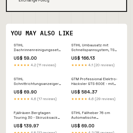
Exchange Policy
YOU MAY ALSO LIKE
STIHL
STIHL Umbausatz mit
Dachrinnenreinigungsset
Schnellspannsystem, TS
42410071003 PLU_44881
700 / TS 800 serienmäßig
US$ 59.00
US$ 166.13
mit 1.5 Meter montiertem
Kabel
★★★★★
4.2 (11 reviews)
★★★★★
4.1 (20 reviews)
STIHL
GTM Professional Elektro-
Schnittrichtungsanzeiger
Häcksler GTS 600E - mit
für FW 20 cat_158
Rotorschreddersystem
US$ 69.90
US$ 584.37
Forstgurt
★★★★★
4.6 (17 reviews)
★★★★★
4.6 (29 reviews)
Fjällräven Bergtagen
STIHL Fällheber 76 cm
Touring 30 - Skirucksack
Automatische
(mountain blue, S/M) Fjatla
Sicherheitsbremse.
US$ 139.97
US$ 69.00
Lenkbremse.
vollhydraulische
★★★★★
4.8 (12 reviews)
★★★★★
4.2 (18 reviews)