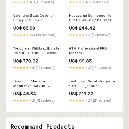
★★★★★
4.8 (9 reviews)
★★★★★
4.3 (8 reviews)
Valentino Bags Covent -
Husqvarna Schneeschild
Shopper 28.5 cm
581 82 99-01 3/8" H38 11
(nero/multicolor) Boston
mm 45TG 30 cm
US$ 65.69
US$ 244.42
★★★★★
4.9 (18 reviews)
★★★★★
4.8 (17 reviews)
Tielbürger Wildkrautbürste
GTM Professional PRO
TW50S B&S 850 IC Gewicht
Messer
ca. 13.8 kg
MZSGTSM03014300PX1
US$ 770.92
US$ 99.83
Für AS 799 und AS 800
★★★★★
4.8 (17 reviews)
★★★★★
4.2 (14 reviews)
Doughnut Macaroon
Tielbürger Geräteträger ta
Meditative Dark 16 -
1020 PLU_44807
Rucksack 38 cm (midnight
US$ 46.34
US$ 219.33
blue) Happy Sammies Eco
★★★★★
4.5 (18 reviews)
★★★★★
4.7 (23 reviews)
Recommand Products