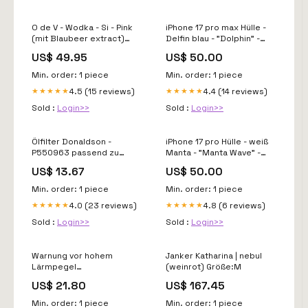
O de V - Wodka - Si - Pink
iPhone 17 pro max Hülle -
(mit Blaubeer extract)
Delfin blau - "Dolphin" -
(100cl, 40% Alc.)
nachhaltig ds-
US$ 49.95
US$ 50.00
Champagne
schildkroeten
Min. order: 1 piece
Min. order: 1 piece
4.5 (15 reviews)
4.4 (14 reviews)
★★★★★
★★★★★
Sold :
Login>>
Sold :
Login>>
Ölfilter Donaldson -
iPhone 17 pro Hülle - weiß
P550963 passend zu
Manta - "Manta Wave" -
CATERPILLAR KOMATSU
nachhaltig otter
US$ 13.67
US$ 50.00
886K
Min. order: 1 piece
Min. order: 1 piece
4.0 (23 reviews)
4.8 (6 reviews)
★★★★★
★★★★★
Sold :
Login>>
Sold :
Login>>
Warnung vor hohem
Janker Katharina | nebul
Lärmpegel
(weinrot) Größe:M
Größe:600x200mm
US$ 21.80
US$ 167.45
Min. order: 1 piece
Min. order: 1 piece