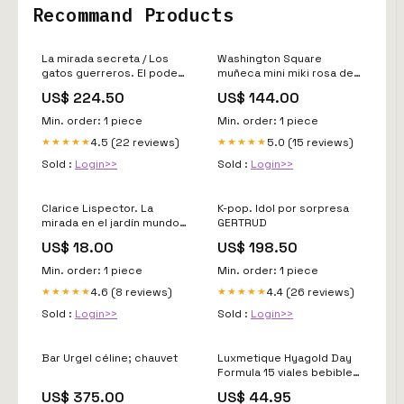
Recommand Products
La mirada secreta / Los
Washington Square
gatos guerreros. El poder
muñeca mini miki rosa de
de los tres / vol. 1 NEUMAN
portugal
US$ 224.50
US$ 144.00
Min. order: 1 piece
Min. order: 1 piece
4.5 (22 reviews)
5.0 (15 reviews)
★★★★★
★★★★★
Sold :
Login>>
Sold :
Login>>
Clarice Lispector. La
K-pop. Idol por sorpresa
mirada en el jardín mundo
GERTRUD
frágil
US$ 18.00
US$ 198.50
Min. order: 1 piece
Min. order: 1 piece
4.6 (8 reviews)
4.4 (26 reviews)
★★★★★
★★★★★
Sold :
Login>>
Sold :
Login>>
Bar Urgel céline; chauvet
Luxmetique Hyagold Day
Formula 15 viales bebibles
x 30 ml dismay
US$ 375.00
US$ 44.95