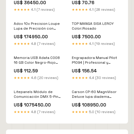
US$ 36450.00
US$ 70.76
Headset & Earset
Microphones
★★★★★
4.1 (7 reviews)
★★★★★
4.1 (28 reviews)
Adox 10x Precision Loupe
TOP MANGA SISA LEROY
Lupa de Precisión con
Color:Rosado
Estuche de Cuero y Anillo
US$ 174950.00
US$ 7500.00
Ajustable Routers
★★★★★
4.8 (7 reviews)
★★★★★
4.1 (19 reviews)
Memoria USB Adata C008
Engrapadora Manual Pilot
16 GB Color Negro-Rojo
P1094 | Profesional y
escritorio ordenado
Ergonómica
US$ 112.59
US$ 156.54
Material:Metalica
★★★★★
4.6 (20 reviews)
★★★★★
4.4 (30 reviews)
Litepanels Módulo de
Carson CP-60 MagniVisor
Comunicación DMX 5-Pin
Deluxe lupa diadema
XLR para Paneles Astra 1x1
ajustable 4 lentes 1.5x a 3x
US$ 1075450.00
US$ 108950.00
Lights
DJ Headphones
★★★★★
4.8 (7 reviews)
★★★★★
5.0 (10 reviews)