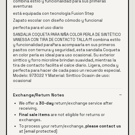
combina estilo y funcionalidad para sus primeras
aventuras
está equipada con tecnología Fusion Step
Zapato escolar con diseño cómodo y funcional
perfecta para el uso diario
SANDALIA COQUETA PARA NIÑA COLOR PERLA DE SINTÉTICO
VANESSA CON TIRA DE CONTACTO TALLA:11 combina estilo
y funcionalidad paraPara acompaarla en sus primeros
pasitos con ternura y seguridad, esta sandalia Coqueta
en color perla es ideal para uso ocasional. Su exterior
sinttico y forro microline brindan suavidad, mientras la
tira de contacto facilita el calce diario. Ligera, cmoda y
perfecta para hacer de cada paso un recuerdo especial.
Modelo: 973022 Y Material: Sinttico Ocasin de uso:
ocasional
Exchange/Return Notes
We offer a
30-day
return/exchange service after
receiving.
Final sale items
are not eligible for returns or
exchanges.
To process your return/exchange,
please contact us
at
[email protected]