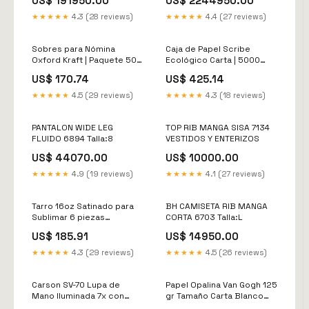
US$ 191950.00
US$ 2244950.00
Firearms Equipment
Binoculars
★★★★★
4.3 (28 reviews)
★★★★★
4.4 (27 reviews)
Sobres para Nómina
Caja de Papel Scribe
Oxford Kraft | Paquete 500
Ecológico Carta | 5000
Piezas 75007
Hojas | 93% Blancura
US$ 170.74
US$ 425.14
Material:Kraft
Tamaño:Carta
★★★★★
4.5 (29 reviews)
★★★★★
4.3 (18 reviews)
PANTALON WIDE LEG
TOP RIB MANGA SISA 7134
FLUIDO 6894 Talla:8
VESTIDOS Y ENTERIZOS
US$ 44070.00
US$ 10000.00
★★★★★
4.9 (19 reviews)
★★★★★
4.1 (27 reviews)
Tarro 16oz Satinado para
BH CAMISETA RIB MANGA
Sublimar 6 piezas
CORTA 6703 Talla:L
Color:Yellow
US$ 185.91
US$ 14950.00
★★★★★
4.3 (29 reviews)
★★★★★
4.5 (26 reviews)
Carson SV-70 Lupa de
Papel Opalina Van Gogh 125
Mano Iluminada 7x con
gr Tamaño Carta Blanco
Lente Asférica y LED
Brillante Tamaño:125 gms