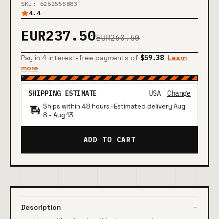
SKU: 6262555883
4.4
EUR237.50
EUR260.50
Pay in 4 interest-free payments of
$59.38
Learn
more
SHIPPING ESTIMATE
USA
Change
Ships within 48 hours · Estimated delivery
Aug
8
-
Aug 13
ADD TO CART
Description