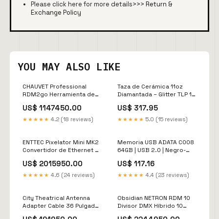
Please click here for more details>>>
Return &
Exchange Policy
YOU MAY ALSO LIKE
CHAUVET Professional
Taza de Cerámica 11oz
RDM2go Herramienta de
Diamantada – Glitter TLP 12
Mantenimiento DMX y RDM
piezas cinta para ductos
US$ 1147450.00
US$ 317.95
con 8 Horas de Batería y
Adapters Incluidos All
★★★★★
4.2 (18 reviews)
★★★★★
5.0 (15 reviews)
Recording Microphones &
Accessories
ENTTEC Pixelator Mini MK2
Memoria USB ADATA C008
Convertidor de Ethernet a
64GB | USB 2.0 | Negro-
SPI 128 Universos 16
Rojo material de embalaje
US$ 2015950.00
US$ 117.16
Puertos Ethernet Wireless
uso general
Receivers
★★★★★
4.6 (24 reviews)
★★★★★
4.4 (23 reviews)
City Theatrical Antenna
Obsidian NETRON RDM 10
Adapter Cable 36 Pulgadas
Divisor DMX Híbrido 10
Conector RPSMA a N
Salidas Nodo 2 Universos