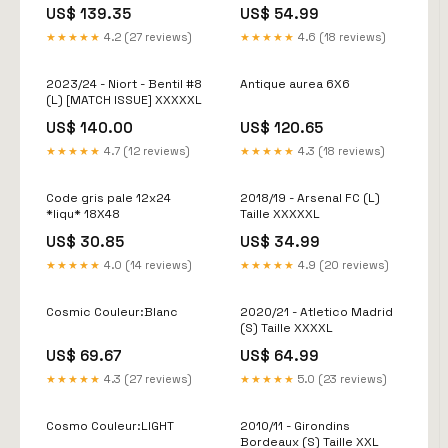
XXXXXL
US$ 139.35
US$ 54.99
★★★★★
4.2 (27 reviews)
★★★★★
4.6 (18 reviews)
2023/24 - Niort - Bentil #8
Antique aurea 6X6
(L) [MATCH ISSUE] XXXXXL
US$ 140.00
US$ 120.65
★★★★★
4.7 (12 reviews)
★★★★★
4.3 (18 reviews)
Code gris pale 12x24
2018/19 - Arsenal FC (L)
*liqu* 18X48
Taille XXXXXL
US$ 30.85
US$ 34.99
★★★★★
4.0 (14 reviews)
★★★★★
4.9 (20 reviews)
Cosmic Couleur:Blanc
2020/21 - Atletico Madrid
(S) Taille XXXXL
US$ 69.67
US$ 64.99
★★★★★
4.3 (27 reviews)
★★★★★
5.0 (23 reviews)
Cosmo Couleur:LIGHT
2010/11 - Girondins
Bordeaux (S) Taille XXL