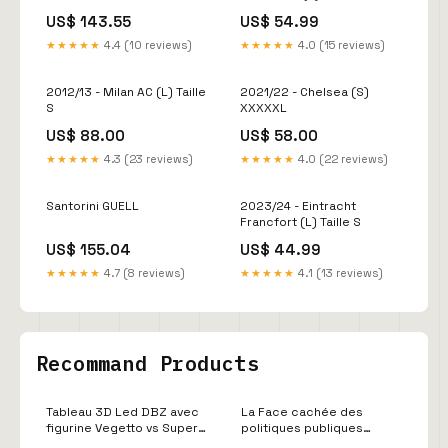
US$ 143.55
US$ 54.99
★★★★★
4.4 (10 reviews)
★★★★★
4.0 (15 reviews)
2012/13 - Milan AC (L) Taille
2021/22 - Chelsea (S)
S
XXXXXL
US$ 88.00
US$ 58.00
★★★★★
4.3 (23 reviews)
★★★★★
4.0 (22 reviews)
Santorini GUELL
2023/24 - Eintracht
Francfort (L) Taille S
US$ 155.04
US$ 44.99
★★★★★
4.7 (8 reviews)
★★★★★
4.1 (13 reviews)
Recommand Products
Tableau 3D Led DBZ avec
La Face cachée des
figurine Vegetto vs Super
politiques publiques
Buu Décoration Dragon
Format:papier