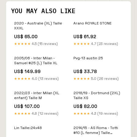
YOU MAY ALSO LIKE
2020 - Australie (XL) Taille
Arano ROYALE STONE
XXXL
US$ 65.00
US$ 61.92
★★★★★
4.5 (15 reviews)
★★★★★
4.7 (23 reviews)
2005/06 - Inter Milan -
Pvg-13 austin 25
Samuel #25 (L) Taille XL
US$ 149.99
US$ 33.78
★★★★★
4.0 (13 reviews)
★★★★★
5.0 (26 reviews)
2022/23 - Inter Milan (XL
2018/19 - Dortmund (2XL)
enfant) Taille M
Taille XS
US$ 107.00
US$ 82.00
★★★★★
4.8 (12 reviews)
★★★★★
4.3 (19 reviews)
Lin Taille:24x48
2014/15 - AS Roma - Totti
#10 (L femme) Taille