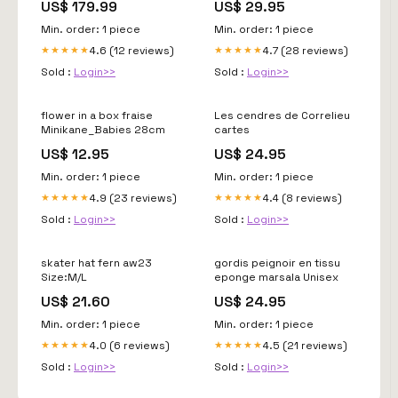
US$ 179.99
US$ 29.95
Ball Z Demon Slayer
Min. order: 1 piece
Min. order: 1 piece
4.6 (12 reviews)
4.7 (28 reviews)
★★★★★
★★★★★
Sold :
Login>>
Sold :
Login>>
flower in a box fraise
Les cendres de Correlieu
Minikane_Babies 28cm
cartes
US$ 12.95
US$ 24.95
Min. order: 1 piece
Min. order: 1 piece
4.9 (23 reviews)
4.4 (8 reviews)
★★★★★
★★★★★
Sold :
Login>>
Sold :
Login>>
skater hat fern aw23
gordis peignoir en tissu
Size:M/L
eponge marsala Unisex
US$ 21.60
US$ 24.95
Min. order: 1 piece
Min. order: 1 piece
4.0 (6 reviews)
4.5 (21 reviews)
★★★★★
★★★★★
Sold :
Login>>
Sold :
Login>>