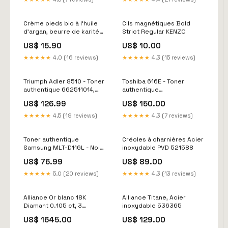
seul outil transparent ! 📏📐
✨ Modèle:Modèle 1 × 2
Crème pieds bio à l'huile
Cils magnétiques Bold
d'argan, beurre de karité
Strict Regular KENZO
et aloe vera - 75 ml
US$ 15.90
US$ 10.00
TRESOR
★★★★★
4.0 (16 reviews)
★★★★★
4.3 (15 reviews)
Triumph Adler 8510 - Toner
Toshiba 616E - Toner
authentique 662511014,
authentique
CK8510M - Magenta
6AK00000379, TFC616EY -
US$ 126.99
US$ 150.00
Olivetti
Yellow Unité de fusion
★★★★★
4.5 (19 reviews)
★★★★★
4.3 (7 reviews)
Toner authentique
Créoles à charnières Acier
Samsung MLT-D116L - Noir
inoxydable PVD 521588
Laser
US$ 76.99
US$ 89.00
★★★★★
5.0 (20 reviews)
★★★★★
4.3 (13 reviews)
Alliance Or blanc 18K
Alliance Titane, Acier
Diamant 0.105 ct, 3
inoxydable 536365
Pierres, tw-vsi 536813
US$ 1645.00
US$ 129.00