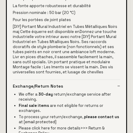
La fonte apporte robustesse et durabilité
Pression nominale : 50 bar (20 °C)
Pour les portées de joint plates
[DIY] Portant Mural Industriel en Tubes Métalliques Noirs
maj Cette équerre est disponible enDonnez une touche
industrielle votre intrieur avec notre [DIY] Portant Mural
Industriel en Tubes Mtalliques Noirs. Ses raccords
dcoratifs de style plomberie (non fonctionnels) et ses
tubes peints en noir crent une ambiance loft moderne.
Livr en pices dtaches, il sassemble facilement la main,
sans outil spcialis. Un portant pratique et modulaire
Montage facile : Les lments se vissent la main. Des vis
universelles sont fournies, et lusage de chevilles
Exchange/Return Notes
We offer a
30-day
return/exchange service after
receiving.
Final sale items
are not eligible for returns or
exchanges.
To process your return/exchange,
please contact us
at
[email protected]
Please click here for more details>>>
Return &