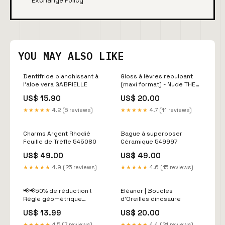
Exchange Policy
YOU MAY ALSO LIKE
Dentifrice blanchissant à
Gloss à lèvres repulpant
l’aloe vera GABRIELLE
(maxi format) - Nude THE
SENT
US$ 15.90
US$ 20.00
★★★★★
4.2 (5 reviews)
★★★★★
4.7 (11 reviews)
Charms Argent Rhodié
Bague à superposer
Feuille de Trèfle 545080
Céramique 549997
US$ 49.00
US$ 49.00
★★★★★
4.9 (25 reviews)
★★★★★
4.6 (15 reviews)
📢📢50% de réduction !
Éléanor | Boucles
Règle géométrique
d'Oreilles dinosaure
multifonction tout-en-un –
US$ 13.99
US$ 20.00
Compas, rapporteur,
gabarits et règle en un
★★★★★
4.5 (7 reviews)
★★★★★
4.4 (21 reviews)