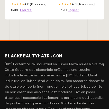
4.8 (8 reviews)
4.6 (17 reviews)
★★★★★
★★★★★
Sold :
Login>>
Sold :
Login>>
BLACKBEAUTYHAIR.COM
[DIY] Portant Mural Industriel en Tubes Métalliques Noirs maj
Cette équerre est disponible enDonnez une touche
industrielle votre intrieur avec notre [DIY] Portant Mural
Industriel en Tubes Mtalliques Noirs. Ses raccords dcoratifs
de style plomberie (non fonctionnels) et ses tubes peints
en noir crent une ambiance loft moderne. Livr en pices
dtaches, il sassemble facilement la main, sans outil spcialis.
Un portant pratique et modulaire Montage facile : Les
lments se vissent la main. Des vis universelles sont