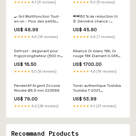
★★★★★
4.1 (6 reviews)
★★★★★
5.0 (5 reviews)
🍳 Gril Multifonction Tout-
📢📢60 % de réduction !!!
en-un – Pour des petits
👢 Dernière chance :
déjeuners parfaits
soldes d'hiver 🛍️✨ Bottes
US$ 48.99
US$ 45.80
✨【-60%】 Couleur:Rose
chaudes pour femmes
avec fermeture éclair
★★★★★
4.4 (14 reviews)
★★★★★
4.4 (7 reviews)
latérale 汽车
Defrost - dégivrant pour
Alliance Or blanc 18K, Or
frigo/congélateur (600 ml)
rouge 18K Diamant 0.045
JPG
ct, tw-si La taille:51
US$ 16.50
US$ 1700.00
★★★★★
5.0 (8 reviews)
★★★★★
4.5 (18 reviews)
Pendentif Argent Zircone
Toner authentique Toshiba
Rhodié Ø6.5 mm 223568
Toshiba T-2021,
6B000000192 - Noir OEM
US$ 79.00
US$ 53.99
★★★★★
4.2 (28 reviews)
★★★★★
4.1 (21 reviews)
Recommand Products