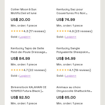
Collier Moon & Sun
Kentucky Sac pour
Motifs:Oeil et lune
Couvertures Pro Noir
Davos
US$ 20.00
US$ 74.99
Min. order: 1 piece
Min. order: 1 piece
4.3 (17 reviews)
4.9 (23 reviews)
★★★★★
★★★★★
Sold :
Login>>
Sold :
Login>>
Kentucky Tapis de Selle
Kentucky Sangle
Pied-de-Poule Dressage
Polyvalente Sheepskin
Noir Taille:Full
Marron/Naturel
US$ 84.99
US$ 94.99
Taille:95cm
Min. order: 1 piece
Min. order: 1 piece
4.7 (22 reviews)
4.1 (19 reviews)
★★★★★
★★★★★
Sold :
Login>>
Sold :
Login>>
Birkenstock KALAHARI CE
Animaux au choix
1019153 Futura Black |
Chrysocolle Shattuckite
Birko-Flor Largeur
Forme:Lion
US$ 92.50
US$ 65.00
Régulière Size:36
Min. order: 1 piece
Min. order: 1 piece