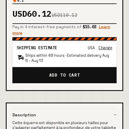
4.1
USD60.12
USD110.12
Pay in 4 interest-free payments of
$15.03
Learn
more
SHIPPING ESTIMATE
USA
Change
Ships within 48 hours · Estimated delivery
Aug
8
-
Aug 13
ADD TO CART
Description
Cette équerre est disponible en plusieurs tailles pour
s'adapter parfaitement à la profondeur de votre tablette