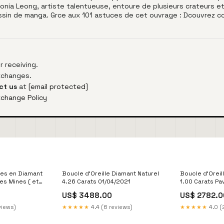
 Sonia Leong, artiste talentueuse, entoure de plusieurs crateurs
essin de manga. Grce aux 101 astuces de cet ouvrage : Dcouvrez 
 receiving.
exchanges.
ct us
at
[email protected]
xchange Policy
les en Diamant
Boucle d'Oreille Diamant Naturel
Boucle d'Oreil
des Mines ( et
4.26 Carats 01/04/2021
1.00 Carats Pa
oratoire )
US$ 3488.00
US$ 2782.0
50 ct. GATAGP
views)
★★★★★
4.4 (6 reviews)
★★★★★
4.0 (