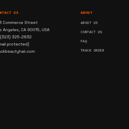
NTACT US
ABOUT
3 Commerce Street
ABOUT US
s Angeles, CA 90015, USA
CONTACT US
 (323) 325-2832
FAQ
mail protected]
TRACK ORDER
ackbeautyhair.com