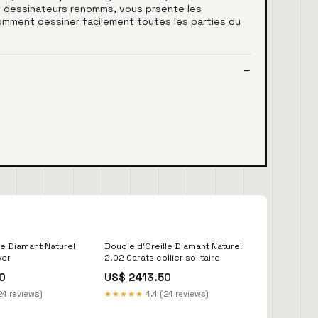
 et dessinateurs renomms, vous prsente les
comment dessiner facilement toutes les parties du
le Diamant Naturel
Boucle d'Oreille Diamant Naturel
ver
2.02 Carats collier solitaire
0
US$ 2413.50
24 reviews)
★★★★★
4.4 (24 reviews)