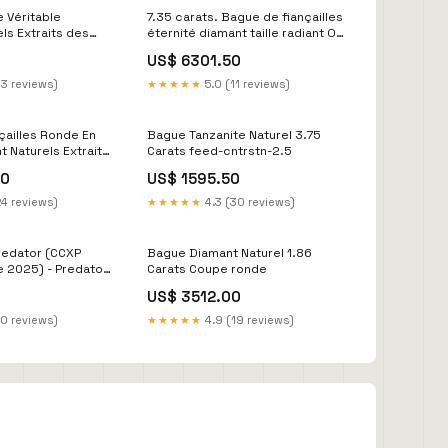
e Véritable
7.35 carats. Bague de fiançailles
ls Extraits des
éternité diamant taille radiant Or
cultivés en
Pave
US$ 6301.50
.75 Ct. Bijoux
ne Trillion
13 reviews)
★★★★★
5.0 (11 reviews)
çailles Ronde En
Bague Tanzanite Naturel 3.75
t Naturels Extraits
Carats feed-cntrstn-2.5
 non cultivés en
00
US$ 1595.50
A Tige Européenne
WG 14K feed-
24 reviews)
★★★★★
4.3 (30 reviews)
redator (CCXP
Bague Diamant Naturel 1.86
e 2025) - Predator
Carats Coupe ronde
/10 Artoys
US$ 3512.00
10 reviews)
★★★★★
4.9 (19 reviews)