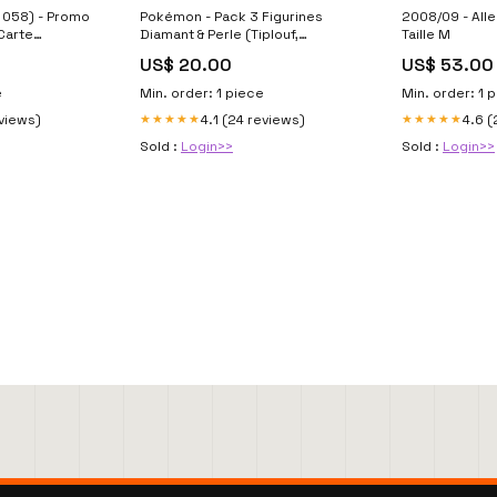
 058) - Promo
Pokémon - Pack 3 Figurines
2008/09 - All
 Carte
Diamant & Perle (Tiplouf,
Taille M
orces
Machoc, Laporeille) Bandai
US$ 20.00
US$ 53.00
Cardfight!! Vanguard
e
Min. order: 1 piece
Min. order: 1 
eviews)
4.1 (24 reviews)
4.6 (
★★★★★
★★★★★
Sold :
Login>>
Sold :
Login>>