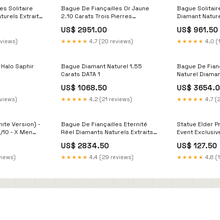
es Solitaire
Bague De Fiançailles Or Jaune
Bague Solitair
turels Extraits
2.10 Carats Trois Pierres
Diamant Nature
 cultivés en
Véritable Diamant Naturels
Mines ( et non 
US$ 2951.00
US$ 961.50
Ct. Bijoux Or
Extraits des Mines ( et non
laboratoire ) 0
iamants
cultivés en laboratoire ) vs1
Neufs En Or Jau
eviews)
★★★★★
4.7 (20 reviews)
★★★★★
4.0 (
 Halo Saphir
Bague Diamant Naturel 1.55
Bague De Fian
Carats DATA 1
Naturel Diaman
des Mines ( et
US$ 1068.50
US$ 3654.
laboratoire ) 
Avec Accents 
eviews)
★★★★★
4.2 (21 reviews)
★★★★★
4.7 (
cond-Nouveau
ite Version) -
Bague De Fiançailles Eternité
Statue Elder P
1/10 - X Men
Réel Diamants Naturels Extraits
Event Exclusiv
 Coupe de feu
des Mines ( et non cultivés en
2 - Art Scale 1
US$ 2834.50
US$ 127.50
laboratoire ) 4 Carats Or Blanc
feed-cntrstn-1
views)
★★★★★
4.4 (29 reviews)
★★★★★
4.8 (