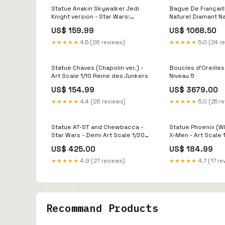
Statue Anakin Skywalker Jedi
Bague De Fiançaill
Knight version - Star Wars:
Naturel Diamant Na
Ahsoka Series - Art Scale 1/10 -
des Mines ( et non
US$ 159.99
US$ 1068.50
The Mandalorian Role-play
laboratoire ) 0.75 
Blanc collier de d
★★★★★
4.5 (26 reviews)
★★★★★
5.0 (24 r
solitaires
Statue Chaves (Chapolin ver.) -
Boucles d'Oreilles
Art Scale 1/10 Reine des Junkers
Niveau 5
US$ 154.99
US$ 3679.00
★★★★★
4.4 (26 reviews)
★★★★★
5.0 (25 r
Statue AT-ST and Chewbacca -
Statue Phoenix (Wh
Star Wars - Demi Art Scale 1/20
X-Men - Art Scale 
Padme (Tatooine)
Harry Potter et la
US$ 425.00
US$ 184.99
★★★★★
4.9 (27 reviews)
★★★★★
4.7 (17 re
Recommand Products