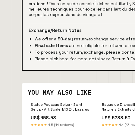
crations ! Dans ce guide complet richement illustr,
meilleures techniques pour exceller dans lart du d
corps, les expressions du visage et
Exchange/Return Notes
We offer a
30-day
return/exchange service after
Final sale items
are not eligible for returns or 
To process your return/exchange,
please conta
Please click here for more details>>>
Return & E
YOU MAY ALSO LIKE
Statue Pegasus Seiya - Saint
Bague de Diançail
Seiya - Art Scale 1/10 Dr. Lazarus
Naturels Extraits 
non cultivés en lab
US$ 158.53
US$ 5233.50
Marquise Taille 3.
★★★★★
4.5 (14 reviews)
★★★★★
4.1 (13 re