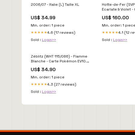
2006/07 - Italie (L) Taille XL
Hotte-de-Fer (SVP
Écarlate & Violet -
Pokémon EV05 - F
US$ 34.99
US$ 160.00
Temporelles
Min. order: 1 piece
Min. order: 1 piec
4.6 (17 reviews)
4.1 (12 r
★★★★★
★★★★★
Sold :
Login>>
Sold :
Login>>
Zéblitz (WHT 115/086) - Flamme
Blanche - Carte Pokémon EV10.5
Jeux de Cartes Pokémon
US$ 34.90
Min. order: 1 piece
4.3 (27 reviews)
★★★★★
Sold :
Login>>