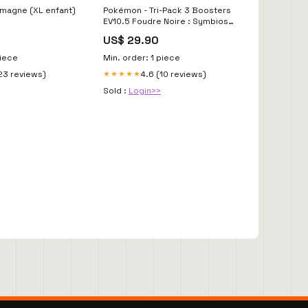
emagne (XL enfant)
Pokémon - Tri-Pack 3 Boosters
EV10.5 Foudre Noire : Symbios
Jeux Vidéos & Accessoires
US$ 29.90
piece
Min. order: 1 piece
23 reviews)
4.6 (10 reviews)
★★★★★
Sold :
Login>>