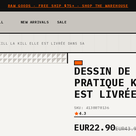
RAW GOODS · FREE SHIP $75+ · SHOP THE WAREHOUSE
LL
NEW ARRIVALS
SALE
KILL LA KILL ELLE EST LIVRÉE DANS SA
DESSIN DE
PRATIQUE 
EST LIVRÉ
SKU: 4138878136
4.3
EUR22.90
EUR43.