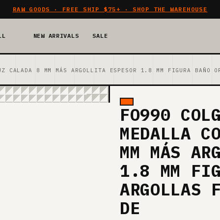
RAW GOODS · FREE SHIP $75+ · SHOP THE WAREHOUSE
LL
NEW ARRIVALS
SALE
UZ CALADA 8 MM MÁS ARGOLLITA ESPESOR 1.8 MM FIGURA BAÑO O
FO990 COL
MEDALLA C
MM MÁS AR
1.8 MM FI
ARGOLLAS 
DE