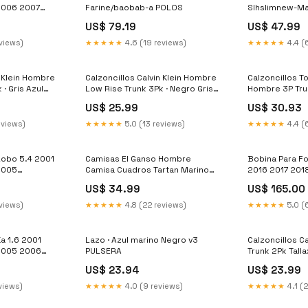
2006 2007
Farine/baobab-a POLOS
Slhslimnew-Ma
Talla:XL
US$ 79.19
US$ 47.99
eviews)
★★★★★
4.6 (19 reviews)
★★★★★
4.4 (
n Klein Hombre
Calzoncillos Calvin Klein Hombre
Calzoncillos T
· Gris Azul
Low Rise Trunk 3Pk · Negro Gris
Hombre 3P Trun
v3 Talla:M
marino Tallas
US$ 25.99
US$ 30.93
eviews)
★★★★★
5.0 (13 reviews)
★★★★★
4.4 (
Lobo 5.4 2001
Camisas El Ganso Hombre
Bobina Para Fo
2005
Camisa Cuadros Tartan Marino
2016 2017 201
Perfil Amarillo Talla:L
engine_5.8
US$ 34.99
US$ 165.00
eviews)
★★★★★
4.8 (22 reviews)
★★★★★
5.0 (
a 1.6 2001
Lazo · Azul marino Negro v3
Calzoncillos C
2005 2006
PULSERA
Trunk 2Pk Talla
uire
US$ 23.94
US$ 23.99
views)
★★★★★
4.0 (9 reviews)
★★★★★
4.1 (