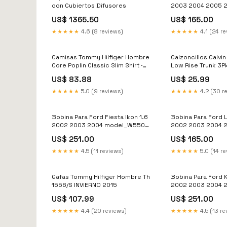
con Cubiertos Difusores
2003 2004 2005 
model_328i
US$ 1365.50
US$ 165.00
★★★★★
4.6 (8 reviews)
★★★★★
4.1 (24 r
Camisas Tommy Hilfiger Hombre
Calzoncillos Calvi
Core Poplin Classic Slim Shirt ·
Low Rise Trunk 3Pk 
Negro Gris JERSEYS
marino Talla:L
US$ 83.88
US$ 25.99
★★★★★
5.0 (9 reviews)
★★★★★
4.2 (30 r
Bobina Para Ford Fiesta Ikon 1.6
Bobina Para Ford 
2002 2003 2004 model_W5500
2002 2003 2004 
Tiltmaster
model_Alero
US$ 251.00
US$ 165.00
★★★★★
4.5 (11 reviews)
★★★★★
5.0 (14 r
Gafas Tommy Hilfiger Hombre Th
Bobina Para Ford K
1556/S INVIERNO 2015
2002 2003 2004 
model_Country Sq
US$ 107.99
US$ 251.00
★★★★★
4.4 (20 reviews)
★★★★★
4.5 (13 re