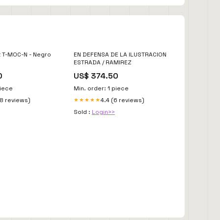
t T-MOC-N - Negro
EN DEFENSA DE LA ILUSTRACION
ESTRADA / RAMIREZ
0
US$ 374.50
piece
Min. order: 1 piece
18 reviews)
4.4 (6 reviews)
★★★★★
Sold :
Login>>