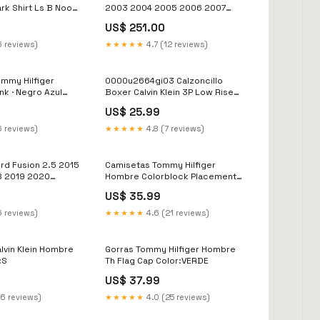
rk Shirt Ls B Noos
2003 2004 2005 2006 2007
model_325i
US$ 251.00
6 reviews)
★★★★★
4.7 (12 reviews)
ommy Hilfiger
0000u2664gi03 Calzoncillo
k · Negro Azul
Boxer Calvin Klein 3P Low Rise
 CAMISETAS:SM
Trunk · Azul marino Blanco
US$ 25.99
Talla:XL
6 reviews)
★★★★★
4.8 (7 reviews)
rd Fusion 2.5 2015
Camisetas Tommy Hilfiger
8 2019 2020
Hombre Colorblock Placement
Tee Tallas CAMISETAS:XL
US$ 35.99
6 reviews)
★★★★★
4.6 (21 reviews)
alvin Klein Hombre
Gorras Tommy Hilfiger Hombre
:S
Th Flag Cap Color:VERDE
US$ 37.99
26 reviews)
★★★★★
4.0 (25 reviews)