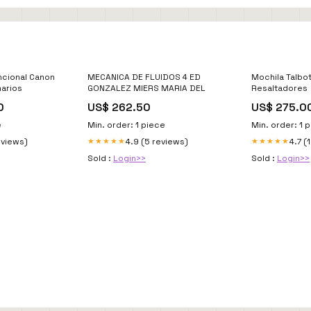
ncional Canon
MECANICA DE FLUIDOS 4 ED
Mochila Talbo
arios
GONZALEZ MIERS MARIA DEL
Resaltadores
0
US$ 262.50
US$ 275.0
e
Min. order: 1 piece
Min. order: 1 
eviews)
4.9 (5 reviews)
4.7 (
★★★★★
★★★★★
Sold :
Login>>
Sold :
Login>>