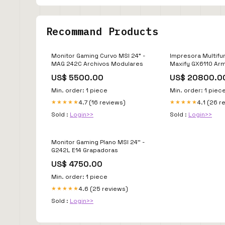
Recommand Products
Monitor Gaming Curvo MSI 24" -
Impresora Multifu
MAG 242C Archivos Modulares
Maxify GX6110 Arm
US$ 5500.00
US$ 20800.0
Min. order: 1 piece
Min. order: 1 piec
4.7 (16 reviews)
4.1 (26 r
★★★★★
★★★★★
Sold :
Login>>
Sold :
Login>>
Monitor Gaming Plano MSI 24'' -
G242L E14 Grapadoras
US$ 4750.00
Min. order: 1 piece
4.6 (25 reviews)
★★★★★
Sold :
Login>>