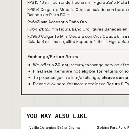
FP215 10 mm punta de flecha mini Figura Baño Plata
FP954 Colgante Medalla Corazón calado con borde en
Bañado en Plata 50 ml
2x6x3 mm Accesorio Baño Oro
FO64 21x29 mm Figura Baño OroFiguras Bañadas en 
FO990 Colgante Mini Medalla con Cruz Calada 8 mm 
Calada 8 mm ms argollita Espesor 1. 8 mm Figura B
Exchange/Return Notes
We offer a
30-day
return/exchange service after
Final sale items
are not eligible for returns or 
To process your return/exchange,
please conta
Please click here for more details>>>
Return & E
YOU MAY ALSO LIKE
Vajilla Cerámica Skålar Crema
Bobina Para Ford 