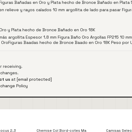
 Figuras Bañadas en Oro y Plata hecho de Bronce Bañado en Plata 
 relieve y rayos calados 10 mm argollita de lado para pasar Fig
Oro y Plata hecho de Bronce Bañado en Oro 18K
más argollita Espesor 1.8 mm Figura Baño Oro Argollas FP215 10 m
ao OroFiguras Baadas hecho de Bronce Baado en Oro 18K Peso por 
 receiving.
exchanges.
ct us
at
[email protected]
xchange Policy
Focus 2.3
Chemise Col Bord-cotes Ma
Camisas Sele