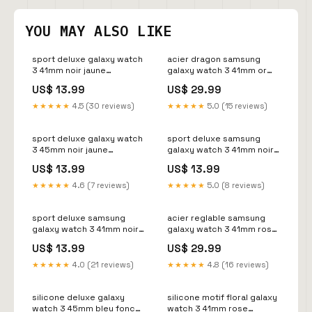
YOU MAY ALSO LIKE
sport deluxe galaxy watch
acier dragon samsung
3 41mm noir jaune
galaxy watch 3 41mm or
Variant:41mm
rose Variant:41mm
US$ 13.99
US$ 29.99
★★★★★
4.5 (30 reviews)
★★★★★
5.0 (15 reviews)
sport deluxe galaxy watch
sport deluxe samsung
3 45mm noir jaune
galaxy watch 3 41mm noir
Variant:45 mm
gris Variant:41mm
US$ 13.99
US$ 13.99
★★★★★
4.6 (7 reviews)
★★★★★
5.0 (8 reviews)
sport deluxe samsung
acier reglable samsung
galaxy watch 3 41mm noire
galaxy watch 3 41mm rose
Variant:41mm
variant_1262374AQ-703-
US$ 13.99
US$ 29.99
BHZ
★★★★★
4.0 (21 reviews)
★★★★★
4.8 (16 reviews)
silicone deluxe galaxy
silicone motif floral galaxy
watch 3 45mm bleu fonce
watch 3 41mm rose