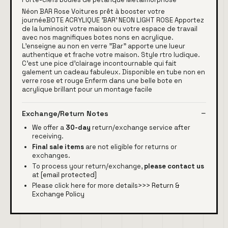
Néon BAR Rose Voitures prêt à booster votre
journéeBOTE ACRYLIQUE 'BAR' NEON LIGHT ROSE Apportez
de la luminosit votre maison ou votre espace de travail
avec nos magnifiques botes nons en acrylique.
L'enseigne au non en verre "Bar" apporte une lueur
authentique et frache votre maison. Style rtro ludique.
C'est une pice d'clairage incontournable qui fait
galement un cadeau fabuleux. Disponible en tube non en
verre rose et rouge Enferm dans une belle bote en
acrylique brillant pour un montage facile
Exchange/Return Notes
We offer a
30-day
return/exchange service after
receiving.
Final sale items
are not eligible for returns or
exchanges.
To process your return/exchange,
please contact us
at
[email protected]
Please click here for more details>>>
Return &
Exchange Policy