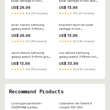
polar vantage m noir
polar vantage m noir jaune
Variant:Vantage M
Variant:Vantage M
US$ 29.99
US$ 13.99
★★★★★
4.0 (22 reviews)
★★★★★
4.5 (27 reviews)
acier classic samsung
bracelet sport air polar
galaxy watch 3 41mm
vantage m noir
argent variant_1731150NK-
variant_9157854DD-420-
US$ 29.99
US$ 13.99
141-DIQ
QAU
★★★★★
4.0 (15 reviews)
★★★★★
5.0 (18 reviews)
sport deluxe samsung
cuir deluxe samsung
galaxy watch 3 41mm gris
galaxy watch 3 45mm noir
variant_4695163DD-002-
Variant:45 mm
US$ 13.99
US$ 33.99
BHI
★★★★★
4.9 (15 reviews)
★★★★★
4.2 (20 reviews)
Recommand Products
La bougie parfumée -
Calendrier de l'avent à
JOSÉPHINE petite
remplir 100-250