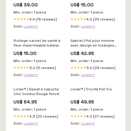
maroquinerie
US$ 39.00
US$ 15.00
Min. order: 1 piece
Min. order: 1 piece
4.4 (16 reviews)
4.0 (25 reviews)
★★★★★
★★★★★
Sold :
Login>>
Sold :
Login>>
Protège-carnet de santé à
Gabriel | Pull pour homme
fleur imperméable bateau
avec design en losanges
Taille:2XL 100-105KG
US$ 15.00
US$ 42.95
Min. order: 1 piece
Min. order: 1 piece
5.0 (5 reviews)
5.0 (28 reviews)
★★★★★
★★★★★
Sold :
Login>>
Sold :
Login>>
Liclair® | Sweat à Capuche
Liclair® | Tricoté Pull Trui
Chic Couleur:Rouge foncé
US$ 64.95
US$ 49.95
Min. order: 1 piece
Min. order: 1 piece
4.5 (20 reviews)
4.0 (27 reviews)
★★★★★
★★★★★
Sold :
Login>>
Sold :
Login>>