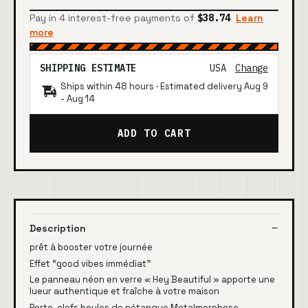
Pay in 4 interest-free payments of
$38.74
Learn
more
SHIPPING ESTIMATE
USA
Change
Ships within 48 hours · Estimated delivery
Aug 9
-
Aug 14
ADD TO CART
Description
prêt à booster votre journée
Effet “good vibes immédiat”
Le panneau néon en verre « Hey Beautiful » apporte une
lueur authentique et fraîche à votre maison
Porte-clefs boules de pétanque Metalmorphose