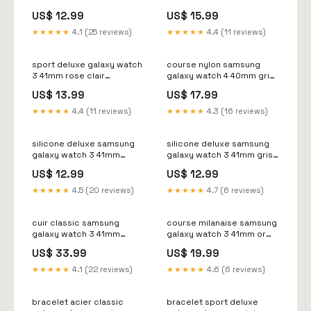
Variant:45 mm
Variant:41mm
US$ 12.99
US$ 15.99
★★★★★
4.1 (25 reviews)
★★★★★
4.4 (11 reviews)
sport deluxe galaxy watch
course nylon samsung
3 41mm rose clair
galaxy watch 4 40mm gris
variant_1974979ZZ-904-
variant_2619586NK-701-
US$ 13.99
US$ 17.99
WGN
EWH
★★★★★
4.4 (11 reviews)
★★★★★
4.3 (16 reviews)
silicone deluxe samsung
silicone deluxe samsung
galaxy watch 3 41mm
galaxy watch 3 41mm gris
rouge variant_6241656RS-
Variant:41mm
US$ 12.99
US$ 12.99
365-CRT
★★★★★
4.5 (20 reviews)
★★★★★
4.7 (6 reviews)
cuir classic samsung
course milanaise samsung
galaxy watch 3 41mm
galaxy watch 3 41mm or
marron filtervariant-
Variant:41mm
US$ 33.99
US$ 19.99
6625873-001
★★★★★
4.1 (22 reviews)
★★★★★
4.6 (6 reviews)
bracelet acier classic
bracelet sport deluxe