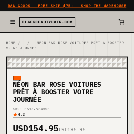
RAW GOODS · FREE SHIP $75+ · SHOP THE WAREHOUSE
BLACKBEAUTYHAIR.COM
HOME
/
/
NÉON BAR ROSE VOITURES PRÊT À BOOSTER
VOTRE JOURNÉE
NÉON BAR ROSE VOITURES
PRÊT À BOOSTER VOTRE
JOURNÉE
SKU: 56137964855
4.2
USD154.95
USD185.95