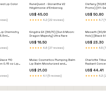
ed Lip Color
RuneQuest - Glorantha V2
Clefairy (50/8
Hégémonie d'Embersig
Promo) [XY: Ge
US$ 45.00
US$ 50.80
views)
★★★★★
4.2 (22 reviews)
★★★★★
4.7 (
Lip Chemistry
Kingdra GX (66/70) [Sun & Moon:
Meowth (80/99
 3.5ml
Dragon Majesty] Ultra Rare
Holo) [Black &
sional
Destinies] 221
US$ 16.50
US$ 23.30
eviews)
★★★★★
4.6 (27 reviews)
★★★★★
4.5 (7
Glace 110
Mulac Cosmetics Plumping Balm
Charlotte Tilbu
 0.15 oz Lip
Lip Balm Moisturized and
Radiant Concea
a Beauty
Polished Vegan Levissime
Tetesept
US$ 21.00
US$ 44.41
eviews)
★★★★★
4.1 (5 reviews)
★★★★★
4.3 (