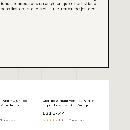
ions ariennes sous un angle unique et artistique.
ans limites et o le ciel tait le terrain de jeu des
t Matt 10 Choco
Giorgio Armani Ecstasy Mirror
 4.5g Purito
Liquid Lipstick 503 Vertigo 6ml
Nuk
US$ 57.44
21 reviews)
★★★★★
5.0 (30 reviews)