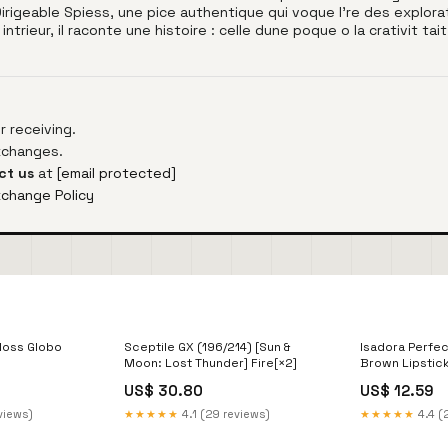
rigeable Spiess, une pice authentique qui voque l're des explorat
ieur, il raconte une histoire : celle dune poque o la crativit tait s
 receiving.
exchanges.
ct us
at
[email protected]
xchange Policy
Gloss Globo
Sceptile GX (196/214) [Sun &
Isadora Perfec
Moon: Lost Thunder] Fire[×2]
Brown Lipstick
US$ 30.80
US$ 12.59
views)
★★★★★
4.1 (29 reviews)
★★★★★
4.4 (