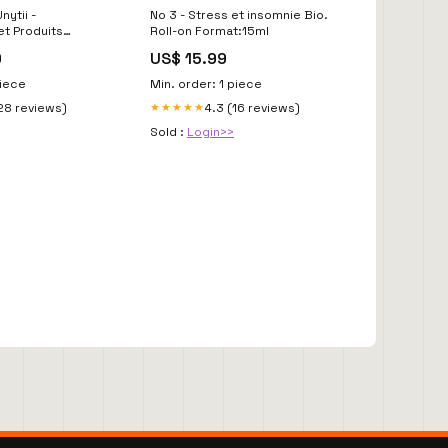
nytii -
No 3 - Stress et insomnie Bio.
t Produits
Roll-on Format:15ml
9
US$ 15.99
piece
Min. order: 1 piece
28 reviews)
4.3 (16 reviews)
★★★★★
Sold :
Login>>