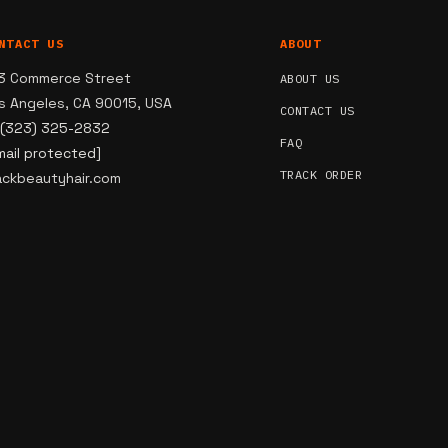
NTACT US
ABOUT
3 Commerce Street
ABOUT US
s Angeles, CA 90015, USA
CONTACT US
 (323) 325-2832
FAQ
mail protected]
TRACK ORDER
ackbeautyhair.com