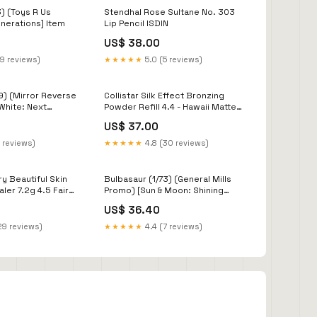
3) (Toys R Us
Stendhal Rose Sultane No. 303
nerations] Item
Lip Pencil ISDIN
US$ 38.00
19 reviews)
★★★★★
5.0 (5 reviews)
) (Mirror Reverse
Collistar Silk Effect Bronzing
 White: Next
Powder Refill 4.4 - Hawaii Matte
Fond de teint
US$ 37.00
 reviews)
★★★★★
4.8 (30 reviews)
ry Beautiful Skin
Bulbasaur (1/73) (General Mills
ler 7.2g 4.5 Fair
Promo) [Sun & Moon: Shining
Legends] Psychic[×2]
US$ 36.40
29 reviews)
★★★★★
4.4 (7 reviews)