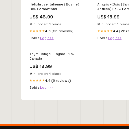
Hélichryse Italienne (Bosnie)
Amyris - Bois (San
Bio. Format:5ml
Antilles) Sauv. Fo
US$ 43.99
US$ 15.99
Min. order: 1 piece
Min. order: 1 piec
4.6 (26 reviews)
4.4 (26 r
★★★★★
★★★★★
Sold :
Login>>
Sold :
Login>>
Thym Rouge - Thymol Bio.
Canada
US$ 13.99
Min. order: 1 piece
4.4 (6 reviews)
★★★★★
Sold :
Login>>