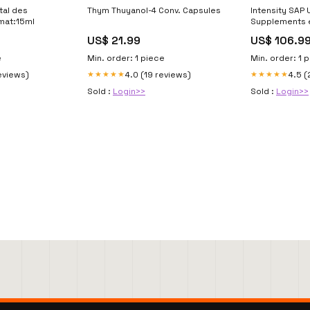
tal des
Thym Thuyanol-4 Conv. Capsules
Intensity SAP U
rmat:15ml
Supplements e
Naturels
US$ 21.99
US$ 106.9
e
Min. order: 1 piece
Min. order: 1 
eviews)
4.0 (19 reviews)
4.5 (
★★★★★
★★★★★
Sold :
Login>>
Sold :
Login>>