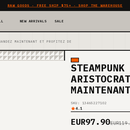
RAW GOODS · FREE SHIP $75+ · SHOP THE WAREHOUSE
LL
NEW ARRIVALS
SALE
MANDEZ MAINTENANT ET PROFITEZ DE
STEAMPUNK
ARISTOCRA
MAINTENAN
SKU: 13465227102
4.1
EUR97.90
EUR119