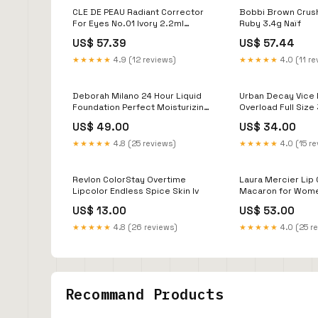
CLE DE PEAU Radiant Corrector
Bobbi Brown Crush
For Eyes No.01 Ivory 2.2ml
Ruby 3.4g Naïf
Nudestix
US$ 57.39
US$ 57.44
★★★★★
4.9 (12 reviews)
★★★★★
4.0 (11 re
Deborah Milano 24 Hour Liquid
Urban Decay Vice 
Foundation Perfect Moisturizing
Overload Full Size
SPF 20 30ml No. 5 Amber
Macadamia Profes
US$ 49.00
US$ 34.00
Sesderma
★★★★★
4.8 (25 reviews)
★★★★★
4.0 (15 r
Revlon ColorStay Overtime
Laura Mercier Lip 
Lipcolor Endless Spice Skin Iv
Macaron for Women
Gloss 4.25g Sigm
US$ 13.00
US$ 53.00
★★★★★
4.8 (26 reviews)
★★★★★
4.0 (25 r
Recommand Products