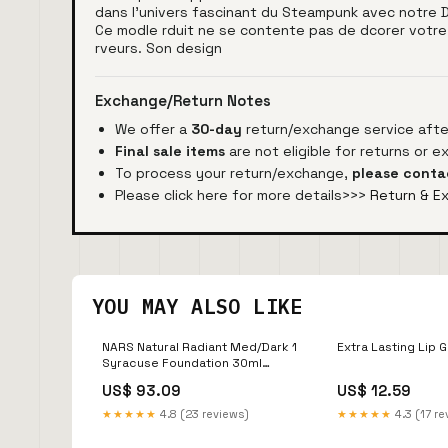
dans l'univers fascinant du Steampunk avec notre Di
Ce modle rduit ne se contente pas de dcorer votre intr
rveurs. Son design
Exchange/Return Notes
We offer a
30-day
return/exchange service after
Final sale items
are not eligible for returns or 
To process your return/exchange,
please conta
Please click here for more details>>>
Return & E
YOU MAY ALSO LIKE
NARS Natural Radiant Med/Dark 1
Extra Lasting Lip 
Syracuse Foundation 30ml
Insium
US$ 93.09
US$ 12.59
★★★★★
4.8 (23 reviews)
★★★★★
4.3 (17 re