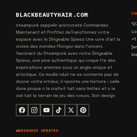
BLACKBEAUTYHAIR.COM
CO
12
steampunk zeppelin aristocrate Commandez
Lo
Maintenant et Profitez deTransformez votre
espace avec le Dirigeable Spiess Une uvre d'art la
+1
croise des mondes Plongez dans l'univers
[e
fascinant du Steampunk avec notre Dirigeable
bl
Spiess, une pice authentique qui voque l're des
explorations ariennes sous un angle unique et
artistique. Ce modle rduit ne se contente pas de
dcorer votre intrieur, il raconte une histoire : celle
dune poque o la crativit tait sans limites et o le
ciel tait le terrain de jeu des rveurs. Son design
WAREHOUSE UPDATES