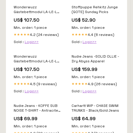
Wonderwuzz
Stoffpuppe Rehkitz Junge
Gästebettmodul LA-LE-LU
(GOTS) Sunday Picks
Paw Petrol NO-DISCOUNT
US$ 107.50
US$ 52.90
Min. order: 1 piece
Min. order: 1 piece
4.2 (24 reviews)
4.4 (6 reviews)
★★★★★
★★★★★
Sold :
Login>>
Sold :
Login>>
Wonderwuzz
Nudie Jeans -SOLID OLLIE -
Gästebettmodul LA-LE-LU
Dry Abyss Apparel
Peppa Pink Winterjacken +
US$ 107.50
US$ 159.99
Mäntel
Min. order: 1 piece
Min. order: 1 piece
4.5 (9 reviews)
4.9 (26 reviews)
★★★★★
★★★★★
Sold :
Login>>
Sold :
Login>>
Nudie Jeans - KOFFE SUB
Carhartt WIP - CHASE SWIM
NOISE T-SHIRT - Antracite
TRUNKS - Black/Gold Jeans
Kleidergrösse:S
US$ 69.99
US$ 64.99
Min. order: 1 piece
Min. order: 1 piece