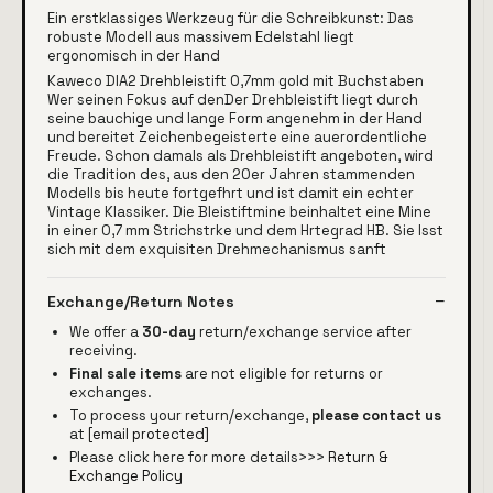
Ein erstklassiges Werkzeug für die Schreibkunst: Das
robuste Modell aus massivem Edelstahl liegt
ergonomisch in der Hand
Kaweco DIA2 Drehbleistift 0,7mm gold mit Buchstaben
Wer seinen Fokus auf denDer Drehbleistift liegt durch
seine bauchige und lange Form angenehm in der Hand
und bereitet Zeichenbegeisterte eine auerordentliche
Freude. Schon damals als Drehbleistift angeboten, wird
die Tradition des, aus den 20er Jahren stammenden
Modells bis heute fortgefhrt und ist damit ein echter
Vintage Klassiker. Die Bleistiftmine beinhaltet eine Mine
in einer 0,7 mm Strichstrke und dem Hrtegrad HB. Sie lsst
sich mit dem exquisiten Drehmechanismus sanft
Exchange/Return Notes
We offer a
30-day
return/exchange service after
receiving.
Final sale items
are not eligible for returns or
exchanges.
To process your return/exchange,
please contact us
at
[email protected]
Please click here for more details>>>
Return &
Exchange Policy