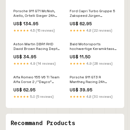
Porsche 911 GT1 McNish,
Ford Capri Turbo Gruppe 5
Aiello, Ortelli Sieger 24h
Zakspeed Jürgen
LeMans 1998 WERK83 1:12
Hamelmann DRM 1980 1:18
US$ 134.95
US$ 62.95
Volker Weidler
WERK83 Hans Heyer
★★★★★
4.5 (15 reviews)
★★★★★
4.8 (22 reviews)
Aston Martin DBR1 RHD
Bald Motorsports
David Brown Racing Dept.
hochwertige Keramiktasse
Sieger 24h Le Mans 1959
Motiv "Porsche 935
US$ 34.95
US$ 11.50
1:43 Ixo Jean Guichet
Mambo" James Hunt
★★★★★
4.9 (14 reviews)
★★★★★
4.9 (28 reviews)
Alfa Romeo 155 V6 TI Team
Porsche 911 GT3 R
Alfa Corse 2 / "Dayco"
Manthey Racing 24h
Giancarlo Fisichella DTM
Nürburgring 2022 1:43 Ixo
US$ 62.95
US$ 39.95
1995 1:18 WERK83 Lucas
Michele Alboreto
Auer
★★★★★
5.0 (5 reviews)
★★★★★
4.8 (30 reviews)
Recommand Products