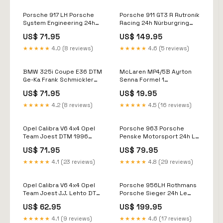
Porsche 917 LH Porsche
Porsche 911 GT3 R Rutronik
System Engineering 24h
Racing 24h Nürburgring
Le Mans 1969 No. 12 1:18
2023 1:18 Minichamps Will
US$ 71.95
US$ 149.95
WERK83 Max Hesse
Stevens
★★★★★
4.0 (8 reviews)
★★★★★
4.6 (5 reviews)
BMW 325i Coupe E36 DTM
McLaren MP4/5B Ayrton
Ge-Ka Frank Schmickler
Senna Formel 1
DTM 1994 1:18 WERK83
Weltmeister 1990 1:43
US$ 71.95
US$ 19.95
Stéphane Ortelli
Altaya 2014
★★★★★
4.2 (8 reviews)
★★★★★
4.5 (16 reviews)
Opel Calibra V6 4x4 Opel
Porsche 963 Porsche
Team Joest DTM 1996
Penske Motorsport 24h Le
Manuel Reuter 1:18
Mans 2023 No.5 1:43
US$ 71.95
US$ 79.95
WERK83 Jaguar
Spark Julien Andlauer
★★★★★
4.1 (23 reviews)
★★★★★
4.8 (29 reviews)
Opel Calibra V6 4x4 Opel
Porsche 956LH Rothmans
Team Joest J.J. Lehto DTM
Porsche Sieger 24h Le
1995 1:18 WERK83 Michael
Mans 1983 1:12 CMR Uwe
US$ 62.95
US$ 199.95
Christensen
Alzen
★★★★★
4.1 (9 reviews)
★★★★★
4.6 (17 reviews)