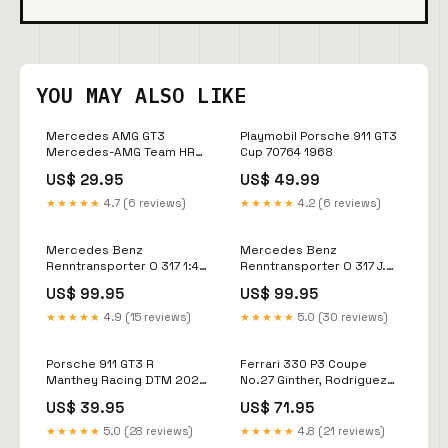
YOU MAY ALSO LIKE
Mercedes AMG GT3
Playmobil Porsche 911 GT3
Mercedes-AMG Team HRT
Cup 70764 1968
Arjun Maini DTM 2022 1:43
US$ 29.95
US$ 49.99
Ixo 1978
★★★★★
4.7 (6 reviews)
★★★★★
4.2 (6 reviews)
Mercedes Benz
Mercedes Benz
Renntransporter O 317 1:43
Renntransporter O 317 J.W.
Schuco Jörg Müller
Automotive Engineering
US$ 99.95
US$ 99.95
1968 1:43 Schuco Gérard
Larrousse
★★★★★
4.9 (15 reviews)
★★★★★
5.0 (30 reviews)
Porsche 911 GT3 R
Ferrari 330 P3 Coupe
Manthey Racing DTM 2023
No.27 Ginther, Rodriguez
1:43 Ixo Marcel Mignot
24h Le Mans 1966 Werk83
US$ 39.95
US$ 71.95
1:18 1991
★★★★★
5.0 (28 reviews)
★★★★★
4.8 (21 reviews)