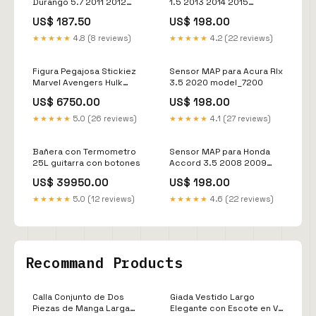
Durango 5.7 2011 2012
1.5 2013 2014 2015
2013 2014 2015
model_530i
US$ 187.50
US$ 198.00
model_Cabrio
★★★★★
4.8 (8 reviews)
★★★★★
4.2 (22 reviews)
Figura Pegajosa Stickiez
Sensor MAP para Acura Rlx
Marvel Avengers Hulk
3.5 2020 model_7200
stitchcute
US$ 6750.00
US$ 198.00
★★★★★
5.0 (26 reviews)
★★★★★
4.1 (27 reviews)
Bañera con Termometro
Sensor MAP para Honda
25L guitarra con botones
Accord 3.5 2008 2009
2010 2011 2012 model_F53
US$ 39950.00
US$ 198.00
★★★★★
5.0 (12 reviews)
★★★★★
4.6 (22 reviews)
Recommand Products
Calla Conjunto de Dos
Giada Vestido Largo
Piezas de Manga Larga
Elegante con Escote en V