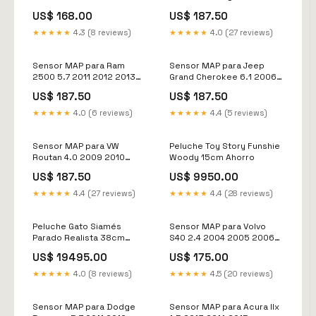
model_Transit 350
2020 model_Transit150
US$ 168.00
US$ 187.50
★★★★★
4.3 (8 reviews)
★★★★★
4.0 (27 reviews)
Sensor MAP para Ram
Sensor MAP para Jeep
2500 5.7 2011 2012 2013
Grand Cherokee 6.1 2006
2014 2015 2016 model_Rl
2007 model_Catalina
US$ 187.50
US$ 187.50
★★★★★
4.0 (6 reviews)
★★★★★
4.4 (5 reviews)
Sensor MAP para VW
Peluche Toy Story Funshie
Routan 4.0 2009 2010
Woody 15cm Ahorro
model_Monza
US$ 187.50
US$ 9950.00
★★★★★
4.4 (27 reviews)
★★★★★
4.4 (28 reviews)
Peluche Gato Siamés
Sensor MAP para Volvo
Parado Realista 38cm
S40 2.4 2004 2005 2006
auto12v
2007 2008 2009
US$ 19495.00
US$ 175.00
brand_Mercedes-Benz
★★★★★
4.0 (8 reviews)
★★★★★
4.5 (20 reviews)
Sensor MAP para Dodge
Sensor MAP para Acura Ilx