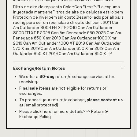
Filtro de aire de repuesto Color:Can "text": "La espuma
inyectada mantieneFiltros de aire de celulosa estilo oem
Proteccin de nivel oem sin costo Desarrollado por all balls
racing para ser un reemplazo directo del oem. 2011 Can
Am Outlander 800R EFI XT P 2010 Can Am Outlander
800R EFI XT P 2025 Can Am Renegade 650 2025 Can Am
Renegade 650 X mr 2019 Can Am Outlander 1000 X mr
2019 Can Am Outlander 1000 XT 2019 Can Am Outlander
570 X mr 2019 Can Am Outlander 850 X mr 2019 Can Am
Outlander 850 XT 2019 Can Am Outlander 850 XT P
Exchange/Return Notes
We offer a
30-day
return/exchange service after
receiving.
Final sale items
are not eligible for returns or
exchanges.
To process your return/exchange,
please contact us
at
[email protected]
Please click here for more details>>>
Return &
Exchange Policy