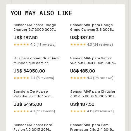
YOU MAY ALSO LIKE
Sensor MAP para Dodge
Sensor MAP para Dodge
Charger 2.7 2006 2007
Grand Caravan 3.8 2008
2008 2009 2010
2009 2010 model_528i
US$ 187.50
US$ 187.50
model_F350 Super Duty
★★★★★
4.0 (11 reviews)
★★★★★
4.5 (24 reviews)
Silla para comer Gris Duck
Sensor MAP para Saturn
muñeca que camina
Vue 3.5 2004 2005 2006
2007 model_Stilo
US$ 64950.00
US$ 185.00
★★★★★
4.4 (5 reviews)
★★★★★
4.3 (26 reviews)
Sonajero De Agarre
Sensor MAP para Chrysler
Peluche Surtido 15cm
300 3.5 2005 2006 2007
Lanza agua
2008 2009 model_Elantra
US$ 5495.00
US$ 187.50
Gt
★★★★★
4.1 (15 reviews)
★★★★★
4.6 (26 reviews)
Sensor MAP para Ford
Sensor MAP para Ram
Fusion 1.6 2013 2014
Promaster City 2.4 2019