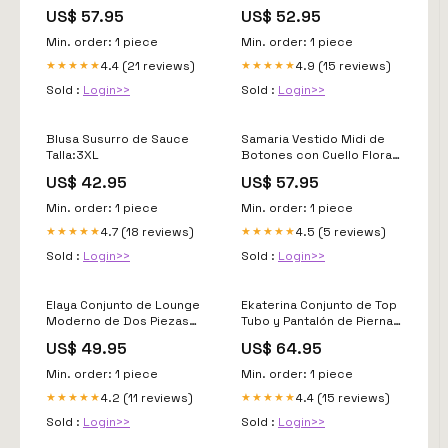
Summer‘s Calling
y Abertura Lateral
US$ 57.95
US$ 52.95
Color:Champán Claro
Min. order: 1 piece
Min. order: 1 piece
4.4 (21 reviews)
4.9 (15 reviews)
★★★★★
★★★★★
Sold :
Login>>
Sold :
Login>>
Blusa Susurro de Sauce
Samaria Vestido Midi de
Talla:3XL
Botones con Cuello Floral
Talla:L
US$ 42.95
US$ 57.95
Min. order: 1 piece
Min. order: 1 piece
4.7 (18 reviews)
4.5 (5 reviews)
★★★★★
★★★★★
Sold :
Login>>
Sold :
Login>>
Elaya Conjunto de Lounge
Ekaterina Conjunto de Top
Moderno de Dos Piezas
Tubo y Pantalón de Pierna
625411741564557
Ancha con Estilo
US$ 49.95
US$ 64.95
Minimalista Talla:XL
Min. order: 1 piece
Min. order: 1 piece
4.2 (11 reviews)
4.4 (15 reviews)
★★★★★
★★★★★
Sold :
Login>>
Sold :
Login>>