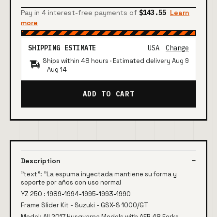
Pay in 4 interest-free payments of
$143.55
Learn
more
SHIPPING ESTIMATE
USA
Change
Ships within 48 hours · Estimated delivery
Aug 9
-
Aug 14
ADD TO CART
Description
"text": "La espuma inyectada mantiene su forma y
soporte por años con uso normal
YZ 250 : 1989-1994-1995-1993-1990
Frame Slider Kit - Suzuki - GSX-S 1000/GT
Model: All 2017 Husqvarna Models with AER 48 Forks