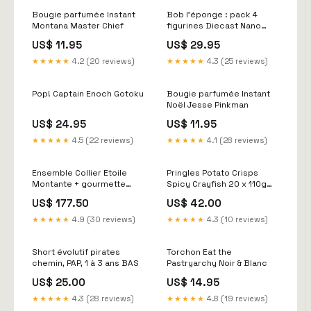
Bougie parfumée Instant
Bob l'éponge : pack 4
Montana Master Chief
figurines Diecast Nano
Metalfigs - Wave 1 Scout
US$ 11.95
US$ 29.95
Trooper
★★★★★
4.2 (20 reviews)
★★★★★
4.3 (25 reviews)
Pop! Captain Enoch Gotoku
Bougie parfumée Instant
Noël Jesse Pinkman
US$ 24.95
US$ 11.95
★★★★★
4.5 (22 reviews)
★★★★★
4.1 (28 reviews)
Ensemble Collier Etoile
Pringles Potato Crisps
Montante + gourmette
Spicy Crayfish 20 x 110g
twin sister PARURE
Piment
US$ 177.50
US$ 42.00
★★★★★
4.9 (30 reviews)
★★★★★
4.3 (10 reviews)
Short évolutif pirates
Torchon Eat the
chemin, PAP, 1 à 3 ans BAS
Pastryarchy Noir & Blanc
US$ 25.00
US$ 14.95
★★★★★
4.3 (28 reviews)
★★★★★
4.8 (19 reviews)