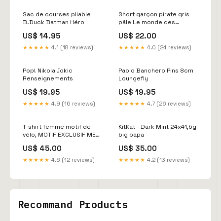
Sac de courses pliable
Short garçon pirate gris
B.Duck Batman Héro
pâle Le monde des
dinosaures
US$ 14.95
US$ 22.00
★★★★★
4.1 (18 reviews)
★★★★★
4.0 (24 reviews)
Pop! Nikola Jokic
Paolo Banchero Pins 8cm
Renseignements
Loungefly
US$ 19.95
US$ 19.95
★★★★★
4.9 (16 reviews)
★★★★★
4.7 (26 reviews)
T-shirt femme motif de
KitKat - Dark Mint 24x41,5g
vélo, MOTIF EXCLUSIF MEF
big papa
Adultes
US$ 45.00
US$ 35.00
★★★★★
4.6 (12 reviews)
★★★★★
4.2 (13 reviews)
Recommand Products