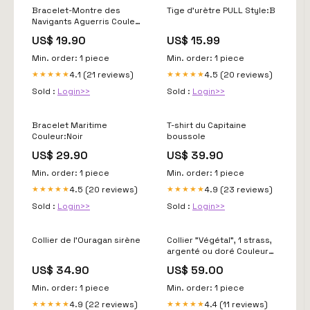
Bracelet-Montre des
Tige d'urètre PULL Style:B
Navigants Aguerris Couleur
du bracelet:Noir
US$ 19.90
US$ 15.99
Min. order: 1 piece
Min. order: 1 piece
4.1 (21 reviews)
4.5 (20 reviews)
★★★★★
★★★★★
Sold :
Login>>
Sold :
Login>>
Bracelet Maritime
T-shirt du Capitaine
Couleur:Noir
boussole
US$ 29.90
US$ 39.90
Min. order: 1 piece
Min. order: 1 piece
4.5 (20 reviews)
4.9 (23 reviews)
★★★★★
★★★★★
Sold :
Login>>
Sold :
Login>>
Collier de l'Ouragan sirène
Collier "Végétal", 1 strass,
argenté ou doré Couleur
strass:jais
US$ 34.90
US$ 59.00
Min. order: 1 piece
Min. order: 1 piece
4.9 (22 reviews)
4.4 (11 reviews)
★★★★★
★★★★★