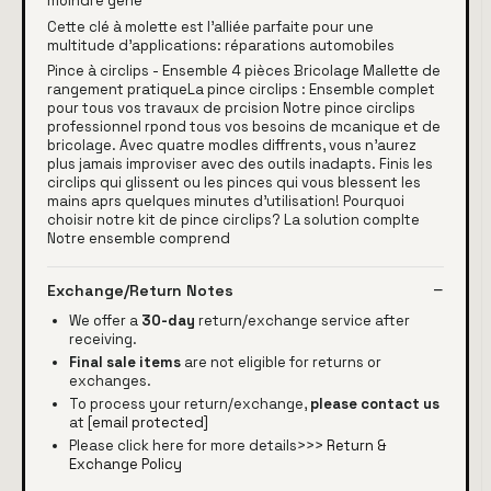
moindre gêne
Cette clé à molette est l'alliée parfaite pour une
multitude d'applications: réparations automobiles
Pince à circlips - Ensemble 4 pièces Bricolage Mallette de
rangement pratiqueLa pince circlips : Ensemble complet
pour tous vos travaux de prcision Notre pince circlips
professionnel rpond tous vos besoins de mcanique et de
bricolage. Avec quatre modles diffrents, vous n'aurez
plus jamais improviser avec des outils inadapts. Finis les
circlips qui glissent ou les pinces qui vous blessent les
mains aprs quelques minutes d'utilisation! Pourquoi
choisir notre kit de pince circlips? La solution complte
Notre ensemble comprend
Exchange/Return Notes
We offer a
30-day
return/exchange service after
receiving.
Final sale items
are not eligible for returns or
exchanges.
To process your return/exchange,
please contact us
at
[email protected]
Please click here for more details>>>
Return &
Exchange Policy