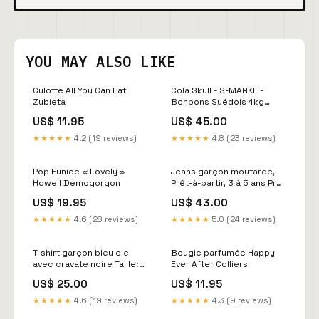
YOU MAY ALSO LIKE
Culotte All You Can Eat
Cola Skull - S-MARKE -
Zubieta
Bonbons Suédois 4kg
Werther’s Original
US$ 11.95
US$ 45.00
★★★★★
4.2 (19 reviews)
★★★★★
4.8 (23 reviews)
Pop Eunice « Lovely »
Jeans garçon moutarde,
Howell Demogorgon
Prêt-à-partir, 3 à 5 ans Pré-
vente Noël
US$ 19.95
US$ 43.00
★★★★★
4.6 (28 reviews)
★★★★★
5.0 (24 reviews)
T-shirt garçon bleu ciel
Bougie parfumée Happy
avec cravate noire Taille:3
Ever After Colliers
à 5 ans = 32lb à 45lb
US$ 25.00
US$ 11.95
★★★★★
4.6 (19 reviews)
★★★★★
4.3 (9 reviews)