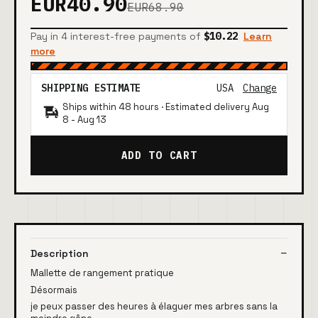
EUR40.90
EUR68.90
Pay in 4 interest-free payments of
$10.22
Learn
more
SHIPPING ESTIMATE
USA
Change
Ships within 48 hours · Estimated delivery
Aug
8
-
Aug 13
ADD TO CART
Description
Mallette de rangement pratique
Désormais
je peux passer des heures à élaguer mes arbres sans la