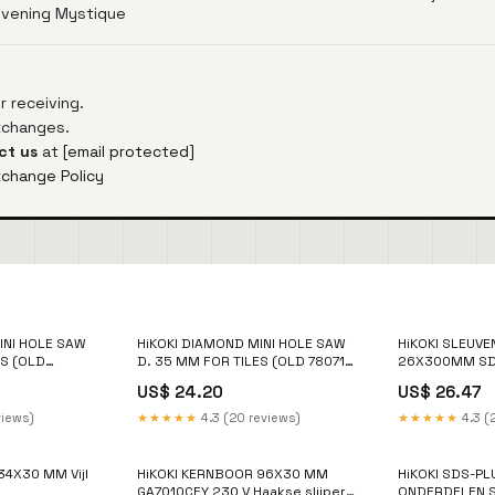
Evening Mystique
 receiving.
exchanges.
ct us
at
[email protected]
xchange Policy
INI HOLE SAW
HiKOKI DIAMOND MINI HOLE SAW
HiKOKI SLEUVE
ES (OLD
D. 35 MM FOR TILES (OLD 780711)
26X300MM S
73181
9911K 230 V Bandschuurmachine
230 V Diaman
US$ 24.20
US$ 26.47
76 mm
nat
views)
★★★★★
4.3 (20 reviews)
★★★★★
4.3 (
34X30 MM Vijl
HiKOKI KERNBOOR 96X30 MM
HiKOKI SDS-PL
GA7010CFY 230 V Haakse slijper
ONDERDELEN S