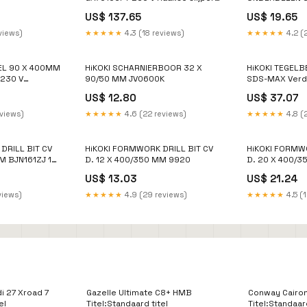
180 mm
230 V Decoup
US$ 137.65
US$ 19.65
views)
★★★★★
4.3 (18 reviews)
★★★★★
4.2 (
TEL 90 X 400MM
HiKOKI SCHARNIERBOOR 32 X
HiKOKI TEGEL
230 V
90/50 MM JV0600K
SDS-MAX Verd
US$ 12.80
US$ 37.07
eviews)
★★★★★
4.6 (22 reviews)
★★★★★
4.8 (
DRILL BIT CV
HiKOKI FORMWORK DRILL BIT CV
HiKOKI FORMWO
M BJN161ZJ 18
D. 12 X 400/350 MM 9920
D. 20 X 400/3
moeren
US$ 13.03
US$ 21.24
views)
★★★★★
4.9 (29 reviews)
★★★★★
4.5 (
 27 Xroad 7
Gazelle Ultimate C8+ HMB
Conway Cairon
el
Titel:Standaard titel
Titel:Standaard