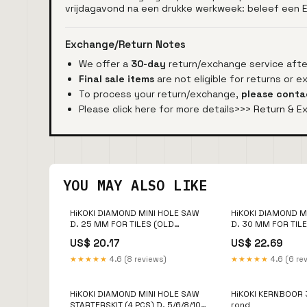
vrijdagavond na een drukke werkweek: beleef een 
Exchange/Return Notes
We offer a
30-day
return/exchange service after
Final sale items
are not eligible for returns or 
To process your return/exchange,
please conta
Please click here for more details>>>
Return & E
YOU MAY ALSO LIKE
HiKOKI DIAMOND MINI HOLE SAW
HiKOKI DIAMOND M
D. 25 MM FOR TILES (OLD
D. 30 MM FOR TIL
780709) ARBO
780710) 00883816
US$ 20.17
US$ 22.69
★★★★★
4.6 (8 reviews)
★★★★★
4.6 (6 re
HiKOKI DIAMOND MINI HOLE SAW
HiKOKI KERNBOOR 
STARTERSKIT (4 PCS) D. 5/6/8/10
rond