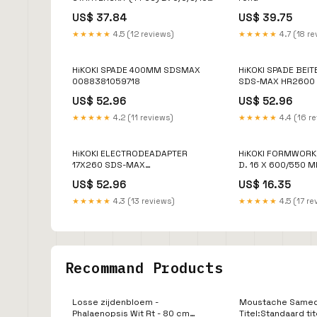
MM FOR TILES (OLD 780712 )
US$ 37.84
US$ 39.75
Keukenbijl
★★★★★
4.5 (12 reviews)
★★★★★
4.7 (18 re
HiKOKI SPADE 400MM SDSMAX
HiKOKI SPADE BEI
0088381059718
SDS-MAX HR2600 
Boorhamer
US$ 52.96
US$ 52.96
★★★★★
4.2 (11 reviews)
★★★★★
4.4 (16 r
HiKOKI ELECTRODEADAPTER
HiKOKI FORMWORK 
17X260 SDS-MAX
D. 16 X 600/550 M
Kettingzaagmachine
V Knabbelschaar
US$ 52.96
US$ 16.35
★★★★★
4.3 (13 reviews)
★★★★★
4.5 (17 re
Recommand Products
Losse zijdenbloem -
Moustache Samedi
Phalaenopsis Wit Rt - 80 cm
Titel:Standaard tit