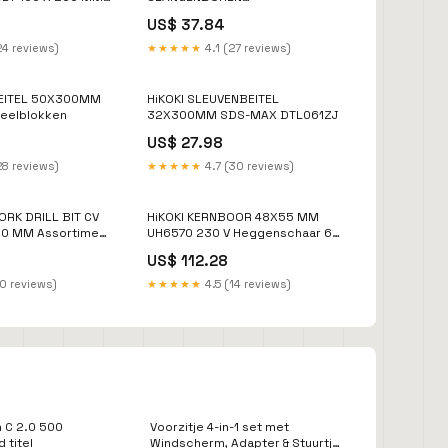
eerzaag D-greep
(10/12/14/16/18/20X460MM)
US$ 37.84
781995 KP0800K 230 V Schaaf
82 mm
24 reviews)
★★★★★
4.1 (27 reviews)
BEITEL 50X300MM
HiKOKI SLEUVENBEITEL
eelblokken
32X300MM SDS-MAX DTL061ZJ
US$ 27.98
28 reviews)
★★★★★
4.7 (30 reviews)
RK DRILL BIT CV
HiKOKI KERNBOOR 48X55 MM
50 MM Assortiment
UH6570 230 V Heggenschaar 65
cm
US$ 112.28
10 reviews)
★★★★★
4.5 (14 reviews)
 C 2.0 500
Voorzitje 4-in-1 set met
 titel
Windscherm, Adapter & Stuurtje |