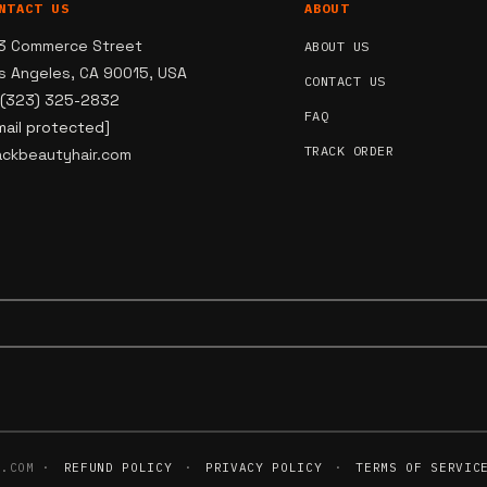
NTACT US
ABOUT
3 Commerce Street
ABOUT US
s Angeles, CA 90015, USA
CONTACT US
 (323) 325-2832
FAQ
mail protected]
TRACK ORDER
ackbeautyhair.com
R.COM ·
REFUND POLICY
·
PRIVACY POLICY
·
TERMS OF SERVIC