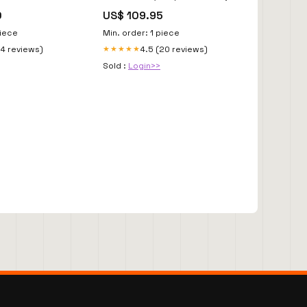
Poespas x Urban Iki katoenen
0
US$ 109.95
dekbed
piece
Min. order: 1 piece
14 reviews)
4.5 (20 reviews)
★★★★★
Sold :
Login>>