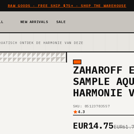
RAW GOODS · FREE SHIP $75+ · SHOP THE WAREHOUSE
LL
NEW ARRIVALS
SALE
QUATISCH ONTDEK DE HARMONIE VAN DEZE
ZAHAROFF 
SAMPLE AQ
HARMONIE 
SKU: 85123783557
4.3
EUR14.75
EUR61.