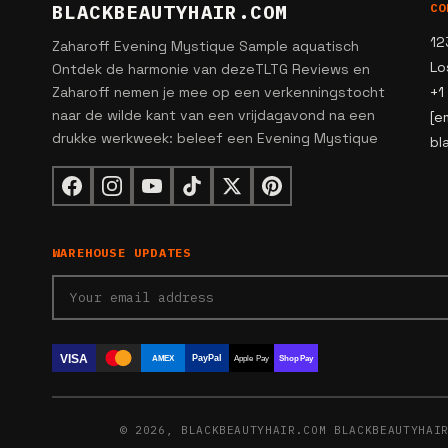
BLACKBEAUTYHAIR.COM
CO
12
Zaharoff Evening Mystique Sample aquatisch
Lo
Ontdek de harmonie van dezeTLTG Reviews en
Zaharoff nemen je mee op een verkenningstocht
+1
naar de wilde kant van een vrijdagavond na een
[e
drukke werkweek: beleef een Evening Mystique
bl
WAREHOUSE UPDATES
VISA
PayPal
AMEX
Apple Pay
Shop Pay
© 2026, BLACKBEAUTYHAIR.COM BLACKBEAUTYHAI