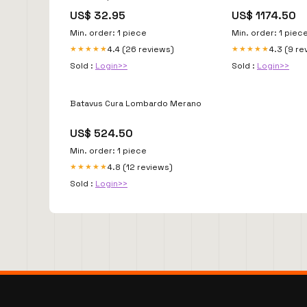
zijdenboeket
US$ 32.95
US$ 1174.50
Min. order: 1 piece
Min. order: 1 piec
4.4 (26 reviews)
4.3 (9 re
★★★★★
★★★★★
Sold :
Login>>
Sold :
Login>>
Batavus Cura Lombardo Merano
US$ 524.50
Min. order: 1 piece
4.8 (12 reviews)
★★★★★
Sold :
Login>>