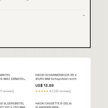
NBEITEL
HiKOKI SCHARNIERBOOR 35 X
DS-MAX DBM230X
90/50 MM Schopsteel recht
tkernboormachine
US$ 13.89
27 reviews)
★★★★★
4.1 (20 reviews)
US VLOERSBEITEL
HiKOKI CASSETTE 6-DELIG
ET 100 X 250 MM
SLANGENBOREN