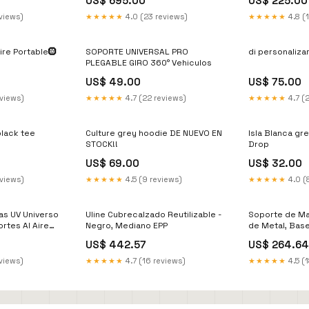
US$ 695.00
US$ 225.00
eviews)
★★★★★
4.0 (23 reviews)
★★★★★
4.8 (
ire Portable🛞
SOPORTE UNIVERSAL PRO
di personaliza
PLEGABLE GIRO 360° Vehiculos
US$ 49.00
US$ 75.00
eviews)
★★★★★
4.7 (22 reviews)
★★★★★
4.7 (
black tee
Culture grey hoodie DE NUEVO EN
Isla Blanca gr
STOCK!!
Drop
US$ 69.00
US$ 32.00
eviews)
★★★★★
4.5 (9 reviews)
★★★★★
4.0 (
as UV Universo
Uline Cubrecalzado Reutilizable -
Soporte de Ma
rtes Al Aire
Negro, Mediano EPP
de Metal, Bas
Colgar Mangue
US$ 442.57
US$ 264.64
Manguera Res
en la Pared par
eviews)
★★★★★
4.7 (16 reviews)
★★★★★
4.5 (1
Boyas