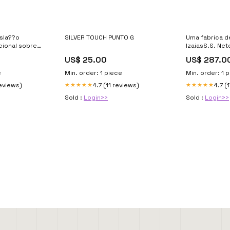
sla??o
SILVER TOUCH PUNTO G
Uma fabrica d
cional sobre
IzaiasS.S. Ne
ades
US$ 25.00
US$ 287.0
tteBlanco
e
Min. order: 1 piece
Min. order: 1 
reviews)
4.7 (11 reviews)
4.7 (
★★★★★
★★★★★
Sold :
Login>>
Sold :
Login>>