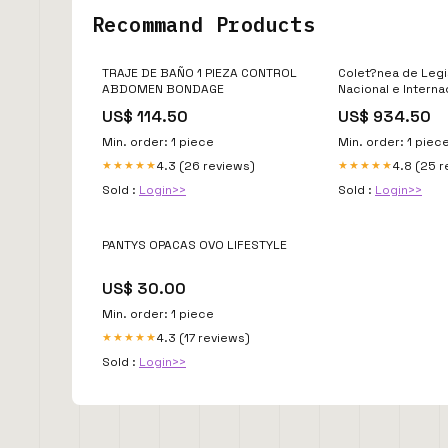
Recommand Products
TRAJE DE BAÑO 1 PIEZA CONTROL
Colet?nea de Legi
ABDOMEN BONDAGE
Nacional e Interna
Povos e Comunid
US$ 114.50
US$ 934.50
Tradicionais |
MariaCristinaVido
Min. order: 1 piece
Min. order: 1 piec
Tarreg 339
4.3 (26 reviews)
4.8 (25 
★★★★★
★★★★★
Sold :
Login>>
Sold :
Login>>
PANTYS OPACAS OVO LIFESTYLE
US$ 30.00
Min. order: 1 piece
4.3 (17 reviews)
★★★★★
Sold :
Login>>