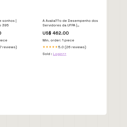
e sonhos |
A Avalia??o de Desempenho dos
to 395
Servidores da UFPA |
WaldemarHenriqueViana alvares
0
US$ 462.00
319
piece
Min. order: 1 piece
17 reviews)
5.0 (26 reviews)
★★★★★
Sold :
Login>>