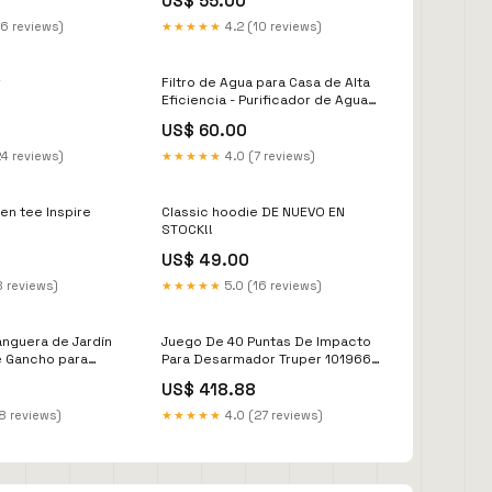
US$ 55.00
16 reviews)
★★★★★
4.2 (10 reviews)
r
Filtro de Agua para Casa de Alta
Eficiencia - Purificador de Agua
de Última Generación
US$ 60.00
PROMOCIONES!:Oferta 🎁: 1 x
s/60
24 reviews)
★★★★★
4.0 (7 reviews)
een tee Inspire
Classic hoodie DE NUEVO EN
STOCK!!
US$ 49.00
8 reviews)
★★★★★
5.0 (16 reviews)
nguera de Jardín
Juego De 40 Puntas De Impacto
e Gancho para
Para Desarmador Truper 101966
ra, Soporte de
Instrumentos de Medicion
US$ 418.88
istente Montado
a Patio Exterior
8 reviews)
★★★★★
4.0 (27 reviews)