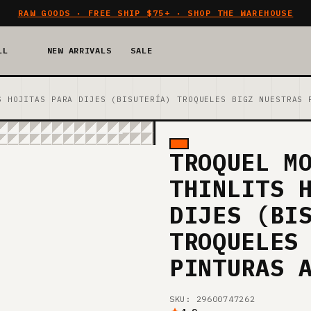
RAW GOODS · FREE SHIP $75+ · SHOP THE WAREHOUSE
LL
NEW ARRIVALS
SALE
S HOJITAS PARA DIJES (BISUTERÍA) TROQUELES BIGZ NUESTRAS 
TROQUEL M
THINLITS 
DIJES (BI
TROQUELES
PINTURAS 
SKU: 29600747262