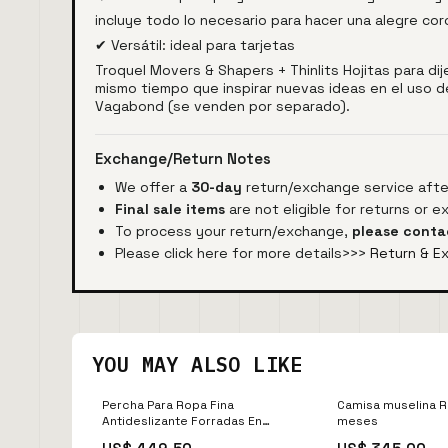
incluye todo lo necesario para hacer una alegre co
✔ Versátil: ideal para tarjetas
Troquel Movers & Shapers + Thinlits Hojitas para dij
mismo tiempo que inspirar nuevas ideas en el uso de
Vagabond (se venden por separado).
Exchange/Return Notes
We offer a
30-day
return/exchange service after
Final sale items
are not eligible for returns or 
To process your return/exchange,
please conta
Please click here for more details>>>
Return & E
YOU MAY ALSO LIKE
Percha Para Ropa Fina
Camisa muselina R
Antideslizante Forradas En
meses
Terciopelo Audio y Video