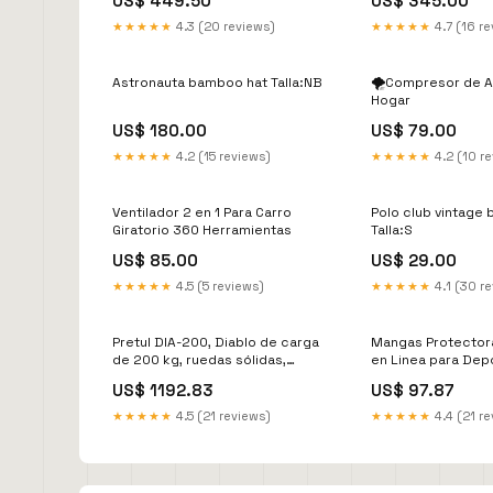
US$ 449.50
US$ 345.00
★★★★★
4.3 (20 reviews)
★★★★★
4.7 (16 r
Astronauta bamboo hat Talla:NB
🌪️Compresor de A
Hogar
US$ 180.00
US$ 79.00
★★★★★
4.2 (15 reviews)
★★★★★
4.2 (10 r
Ventilador 2 en 1 Para Carro
Polo club vintage 
Giratorio 360 Herramientas
Talla:S
US$ 85.00
US$ 29.00
★★★★★
4.5 (5 reviews)
★★★★★
4.1 (30 r
Pretul DIA-200, Diablo de carga
Mangas Protector
de 200 kg, ruedas sólidas,
en Linea para Depo
balero sencillo EPP
Libre Ferreteria
US$ 1192.83
US$ 97.87
★★★★★
4.5 (21 reviews)
★★★★★
4.4 (21 r