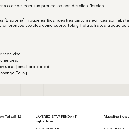
rona o embellecer tus proyectos con detalles florales
es (Bisutería) Troqueles Bigz nuestras pinturas acrílicas son laEst
 diferentes textiles como cuero, tela y fieltro. Estos troqueles s
 receiving.
exchanges.
ct us
at
[email protected]
xchange Policy
ed Talla:6-12
LAYERED STAR PENDANT
Muselina flowe
cyberlove