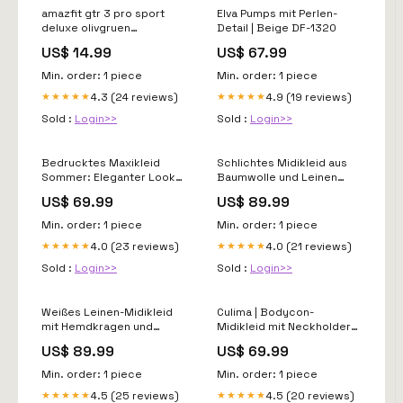
amazfit gtr 3 pro sport
Elva Pumps mit Perlen-
deluxe olivgruen
Detail | Beige DF-1320
filtervariant-8912578-807
US$ 14.99
US$ 67.99
Min. order: 1 piece
Min. order: 1 piece
4.3 (24 reviews)
4.9 (19 reviews)
★★★★★
★★★★★
Sold :
Login>>
Sold :
Login>>
Bedrucktes Maxikleid
Schlichtes Midikleid aus
Sommer: Eleganter Look
Baumwolle und Leinen
für besondere Anlässe DF-
blumenkleid
US$ 69.99
US$ 89.99
1474
Min. order: 1 piece
Min. order: 1 piece
4.0 (23 reviews)
4.0 (21 reviews)
★★★★★
★★★★★
Sold :
Login>>
Sold :
Login>>
Weißes Leinen-Midikleid
Culima | Bodycon-
mit Hemdkragen und
Midikleid mit Neckholder
Stretchtaille Größe:S
aus Grobstrick Größe:S
US$ 89.99
US$ 69.99
Min. order: 1 piece
Min. order: 1 piece
4.5 (25 reviews)
4.5 (20 reviews)
★★★★★
★★★★★