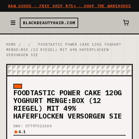
RAW GOODS · FREE SHIP $75+ · SHOP THE WAREHOUSE
BLACKBEAUTYHAIR.COM
HOME
/
/
FOODTASTIC POWER CAKE 120G YOGHURT
MENGE:BOX (12 RIEGEL) MIT 49% HAFERFLOCKEN
VERSORGEN SIE
FOODTASTIC POWER CAKE 120G
YOGHURT MENGE:BOX (12
RIEGEL) MIT 49%
HAFERFLOCKEN VERSORGEN SIE
SKU: 57797522369
4.1