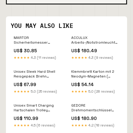
YOU MAY ALSO LIKE
MARTOR
ACCULUX
Sicherheitsmesser
Arbeits-/Notstromleuchte
SECUPRO MARTEGO Länge
AccuLux SL5 LED Set 3 W (
US$ 30.85
US$ 180.49
155 mm Breite 18 mm Höhe
4000901164 ) Rep - IT
48,5 mm ( 4000817832 ) C
★★★★★
4.3 (11 reviews)
★★★★★
4.3 (9 reviews)
-AMA - Solo
Unisex Sleek Hard Shell
Klemmbrett Karton mit 2
Reisgepäck Brehn
Neodym-Magneten (
Farbe:Gelb
9000483310 ) 2024 Import
US$ 67.99
US$ 54.14
Festool
★★★★★
5.0 (25 reviews)
★★★★★
5.0 (28 reviews)
Unisex Smart Charging
GEDORE
Hartschalen Trolley
Drehmomentschlüssel
Gepäck Brehn
3550-30 UK 1/2 ″ 60 - 300
US$ 110.99
US$ 180.90
Farbe:Schwarz
Nm ( 4000821678 ) C -
r.bode
★★★★★
4.5 (6 reviews)
★★★★★
4.2 (18 reviews)