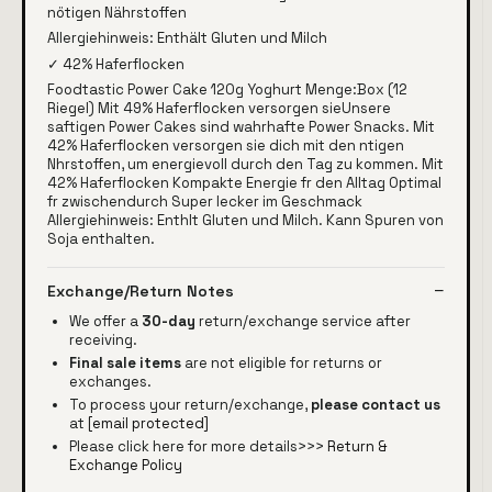
nötigen Nährstoffen
Allergiehinweis: Enthält Gluten und Milch
✓ 42% Haferflocken
Foodtastic Power Cake 120g Yoghurt Menge:Box (12
Riegel) Mit 49% Haferflocken versorgen sieUnsere
saftigen Power Cakes sind wahrhafte Power Snacks. Mit
42% Haferflocken versorgen sie dich mit den ntigen
Nhrstoffen, um energievoll durch den Tag zu kommen. Mit
42% Haferflocken Kompakte Energie fr den Alltag Optimal
fr zwischendurch Super lecker im Geschmack
Allergiehinweis: Enthlt Gluten und Milch. Kann Spuren von
Soja enthalten.
Exchange/Return Notes
We offer a
30-day
return/exchange service after
receiving.
Final sale items
are not eligible for returns or
exchanges.
To process your return/exchange,
please contact us
at
[email protected]
Please click here for more details>>>
Return &
Exchange Policy