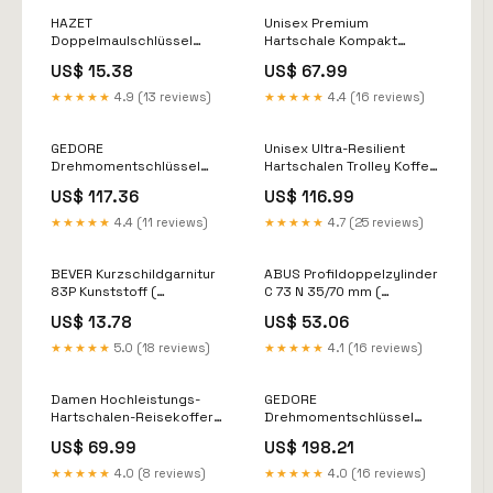
HAZET
Unisex Premium
Doppelmaulschlüssel
Hartschale Kompakt
450N 16 x 17 mm Länge
Spinner Koffer Brehn
US$ 15.38
US$ 67.99
205,7 mm ( 4000822520 )
Farbe:Roségold
Meldebestand Shaas
★★★★★
4.9 (13 reviews)
★★★★★
4.4 (16 reviews)
GEDORE
Unisex Ultra-Resilient
Drehmomentschlüssel
Hartschalen Trolley Koffer
DMSE 300 60 - 300 Nm (
Brehn Lamp
US$ 117.36
US$ 116.99
4000881630 ) C - S.Seip
★★★★★
4.4 (11 reviews)
★★★★★
4.7 (25 reviews)
BEVER Kurzschildgarnitur
ABUS Profildoppelzylinder
83P Kunststoff (
C 73 N 35/70 mm (
3000253933 )
3000280076 ) Rep - ES
US$ 13.78
US$ 53.06
Meldebestand Shaas
★★★★★
5.0 (18 reviews)
★★★★★
4.1 (16 reviews)
Damen Hochleistungs-
GEDORE
Hartschalen-Reisekoffer
Drehmomentschlüssel
Brehn Farbe:Silber
DMSE 150 30 - 150 Nm (
US$ 69.99
US$ 198.21
4000881628 )
Meldebestand Einkauf
★★★★★
4.0 (8 reviews)
★★★★★
4.0 (16 reviews)