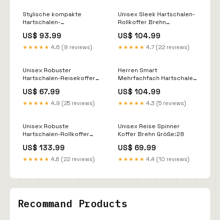
Stylische kompakte
Unisex Sleek Hartschalen-
Hartschalen-
Rollkoffer Brehn
Gepäckstücke für Damen
BL+15906000339289
US$ 93.99
US$ 104.99
Brehn Zubehör
★★★★★
4.6 (9 reviews)
★★★★★
4.7 (22 reviews)
Unisex Robuster
Herren Smart
Hartschalen-Reisekoffer
Mehrfachfach Hartschalen
Brehn Farbe:Schwarz
Reisekoffer Brehn
US$ 67.99
US$ 104.99
BL+15789870612825
★★★★★
4.9 (25 reviews)
★★★★★
4.3 (5 reviews)
Unisex Robuste
Unisex Reise Spinner
Hartschalen-Rollkoffer
Koffer Brehn Größe:28
Brehn Farbe:Blau
US$ 133.99
US$ 69.99
★★★★★
4.8 (22 reviews)
★★★★★
4.4 (10 reviews)
Recommand Products