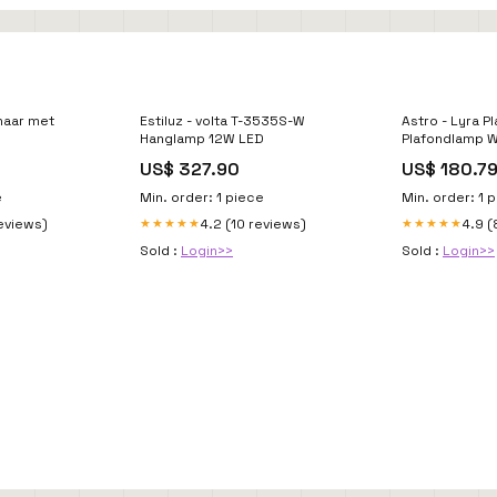
chaar met
Estiluz - volta T-3535S-W
Astro - Lyra P
Hanglamp 12W LED
Plafondlamp W
badkamer
US$ 327.90
US$ 180.7
e
Min. order: 1 piece
Min. order: 1 
reviews)
4.2 (10 reviews)
4.9 (
★★★★★
★★★★★
Sold :
Login>>
Sold :
Login>>