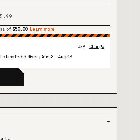
5.99
nts of
$50.00
Learn more
USA
Change
· Estimated delivery
Aug 8
-
Aug 13
gentig