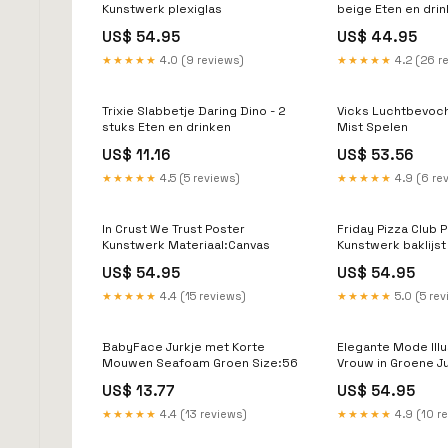
Kunstwerk plexiglas
beige Eten en dri
US$ 54.95
US$ 44.95
★★★★★
4.0 (9 reviews)
★★★★★
4.2 (26 r
Trixie Slabbetje Daring Dino - 2
Vicks Luchtbevoch
stuks Eten en drinken
Mist Spelen
US$ 11.16
US$ 53.56
★★★★★
4.5 (5 reviews)
★★★★★
4.9 (6 re
In Crust We Trust Poster
Friday Pizza Club 
Kunstwerk Materiaal:Canvas
Kunstwerk baklijst
US$ 54.95
US$ 54.95
★★★★★
4.4 (15 reviews)
★★★★★
5.0 (5 re
BabyFace Jurkje met Korte
Elegante Mode Illu
Mouwen Seafoam Groen Size:56
Vrouw in Groene J
baklijst
US$ 13.77
US$ 54.95
★★★★★
4.4 (13 reviews)
★★★★★
4.9 (10 r