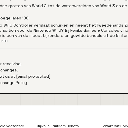
dse grotten van World 2 tot de waterwerelden van World 3 en de 
roege jaren ‘90
o Wii U Controller verslaat schurken en neemt hetTweedehands Z
dition voor de Nintendo Wii U? Bij Feniks Games & Consoles vind
on is een van de meest bijzondere en gewilde bundels uit de Nintend
orte
 receiving.
exchanges.
ct us
at
[email protected]
xchange Policy
ele voetenzak
Stijlvolle Fruitkom Schets
Zwart-wit Goe