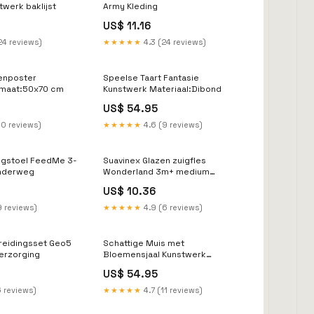
stwerk baklijst
Army Kleding
US$ 11.16
24 reviews)
★★★★★
4.3 (24 reviews)
enposter
Speelse Taart Fantasie
rmaat:50x70 cm
Kunstwerk Materiaal:Dibond
US$ 54.95
10 reviews)
★★★★★
4.6 (9 reviews)
ogstoel FeedMe 3-
Suavinex Glazen zuigfles
Onderweg
Wonderland 3m+ medium
melktoevoer 240 ml roze
US$ 10.36
Onderweg
9 reviews)
★★★★★
4.9 (6 reviews)
breidingsset Geo5
Schattige Muis met
erzorging
Bloemensjaal Kunstwerk
Materiaal:Plexiglas
US$ 54.95
6 reviews)
★★★★★
4.7 (11 reviews)