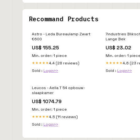
Recommand Products
Astro - Leda Bureaulamp Zwart
7industries Bliks
€600
Lange Bek
US$ 155.25
US$ 23.02
Min. order: 1 piece
Min. order: 1 piec
4.4 (28 reviews)
4.6 (23 
★★★★★
★★★★★
Sold :
Login>>
Sold :
Login>>
Leucos - Aella T 54 opbouw-
slaapkamer
US$ 1074.79
Min. order: 1 piece
4.5 (11 reviews)
★★★★★
Sold :
Login>>