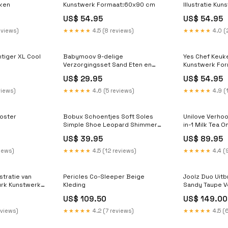
nken
Kunstwerk Formaat:60x90 cm
Illustratie Kun
US$ 54.95
US$ 54.95
eviews)
★★★★★
4.5 (8 reviews)
★★★★★
4.0 (
tiger XL Cool
Babymoov 9-delige
Yes Chef Keuk
Verzorgingsset Sand Eten en
Kunstwerk Fo
drinken
US$ 29.95
US$ 54.95
views)
★★★★★
4.6 (5 reviews)
★★★★★
4.9 (
Poster
Bobux Schoentjes Soft Soles
Unilove Verho
Simple Shoe Leopard Shimmer
in-1 Milk Tea 
Meisjes Size:9-15M
US$ 39.95
US$ 89.95
views)
★★★★★
4.5 (12 reviews)
★★★★★
4.4 (
stratie van
Pericles Co-Sleeper Beige
Joolz Duo Uit
urk Kunstwerk
Kleding
Sandy Taupe V
US$ 109.50
US$ 149.00
eviews)
★★★★★
4.2 (7 reviews)
★★★★★
4.5 (