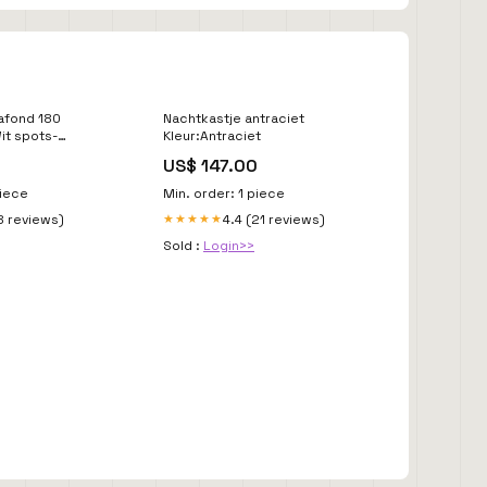
lafond 180
Nachtkastje antraciet
it spots-
Kleur:Antraciet
9
US$ 147.00
piece
Min. order: 1 piece
8 reviews)
4.4 (21 reviews)
★★★★★
Sold :
Login>>