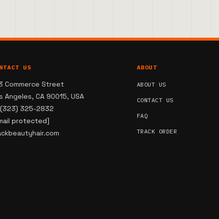
NTACT US
ABOUT
3 Commerce Street
ABOUT US
s Angeles, CA 90015, USA
CONTACT US
 (323) 325-2832
FAQ
mail protected]
TRACK ORDER
ackbeautyhair.com