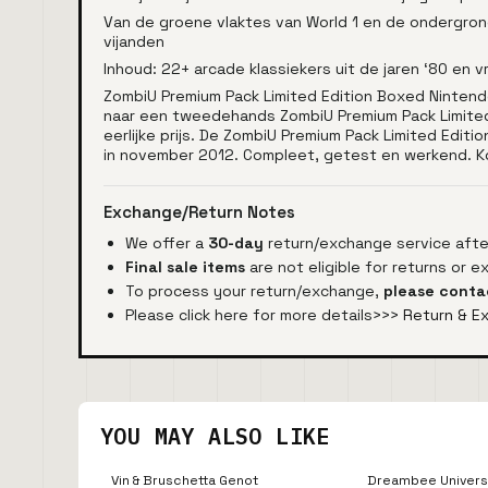
Van de groene vlaktes van World 1 en de ondergron
vijanden
Inhoud: 22+ arcade klassiekers uit de jaren ‘80 en v
ZombiU Premium Pack Limited Edition Boxed Nintend
naar een tweedehands ZombiU Premium Pack Limited E
eerlijke prijs. De ZombiU Premium Pack Limited Editi
in november 2012. Compleet, getest en werkend. K
Exchange/Return Notes
We offer a
30-day
return/exchange service after
Final sale items
are not eligible for returns or 
To process your return/exchange,
please conta
Please click here for more details>>>
Return & E
YOU MAY ALSO LIKE
Vin & Bruschetta Genot
Dreambee Univers