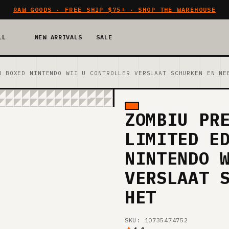
RAW GOODS · FREE SHIP $75+ · SHOP THE WAREHOUSE
LL
NEW ARRIVALS
SALE
N BOXED NINTENDO WII U CONTROLLER VERSLAAT SCHURKEN EN NE
ZOMBIU PR
LIMITED E
NINTENDO 
VERSLAAT 
HET
SKU: 10735474752