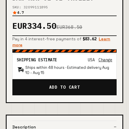
SKU: 32099111895
4.7
EUR334.50
EUR368.50
Pay in 4 interest-free payments of
$83.62
Learn
more
SHIPPING ESTIMATE
USA
Change
Ships within 48 hours · Estimated delivery
Aug
10
-
Aug 15
ADD TO CART
Description