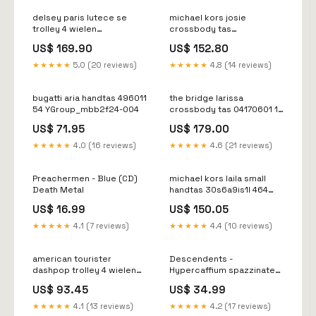
delsey paris lutece se
michael kors josie
trolley 4 wielen
crossbody tas
00380282002
30s6aq5m6o 401
US$ 169.90
US$ 152.80
YGroup_k2b2a24-004
YGroup_j3b6c26-006
★★★★★
5.0 (20 reviews)
★★★★★
4.8 (14 reviews)
bugatti aria handtas 496011
the bridge larissa
54 YGroup_mbb2f24-004
crossbody tas 04170601 14
YGroup_r1b2a25-001
US$ 71.95
US$ 179.00
★★★★★
4.0 (16 reviews)
★★★★★
4.6 (21 reviews)
Preachermen - Blue (CD)
michael kors laila small
Death Metal
handtas 30s6a9is1l 464
YGroup_t3b1a25-016
US$ 16.99
US$ 150.05
★★★★★
4.1 (7 reviews)
★★★★★
4.4 (10 reviews)
american tourister
Descendents -
dashpop trolley 4 wielen
Hypercaffium spazzinate
151861 a490
(LP) Funk
US$ 93.45
US$ 34.99
YGroup_t3f1d25-001
★★★★★
4.1 (13 reviews)
★★★★★
4.2 (17 reviews)