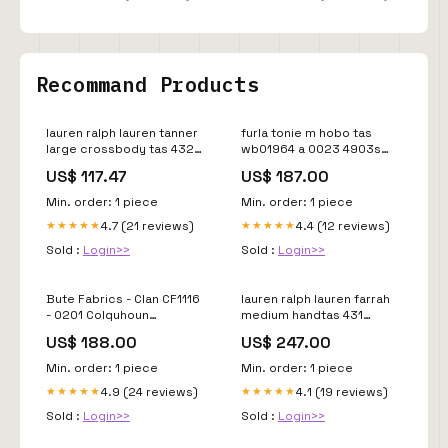
Recommand Products
lauren ralph lauren tanner
furla tonie m hobo tas
large crossbody tas 432
wb01964 a 0023 4903s
p11743 001
YGroup_v8d4c26-001
US$ 117.47
US$ 187.00
YGroup_c9c8a25-001
Min. order: 1 piece
Min. order: 1 piece
4.7 (21 reviews)
4.4 (12 reviews)
★★★★★
★★★★★
Sold :
Login>>
Sold :
Login>>
Bute Fabrics - Clan CF1116
lauren ralph lauren farrah
- 0201 Colquhoun
medium handtas 431
kleur_Geel
p11738 003
US$ 188.00
US$ 247.00
YGroup_d4f5d23e3
Min. order: 1 piece
Min. order: 1 piece
4.9 (24 reviews)
4.1 (19 reviews)
★★★★★
★★★★★
Sold :
Login>>
Sold :
Login>>