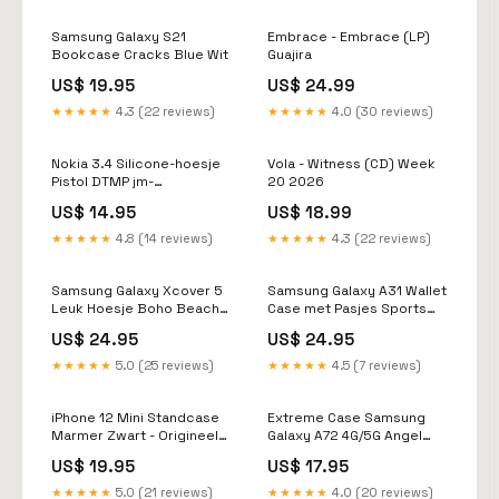
Samsung Galaxy S21
Embrace - Embrace (LP)
Bookcase Cracks Blue Wit
Guajira
US$ 19.95
US$ 24.99
★★★★★
4.3 (22 reviews)
★★★★★
4.0 (30 reviews)
Nokia 3.4 Silicone-hoesje
Vola - Witness (CD) Week
Pistol DTMP jm-
20 2026
tablethoesje met
US$ 14.95
US$ 18.99
standaard-stand
tablethoes-zigzag color
★★★★★
4.8 (14 reviews)
★★★★★
4.3 (22 reviews)
Samsung Galaxy Xcover 5
Samsung Galaxy A31 Wallet
Leuk Hoesje Boho Beach
Case met Pasjes Sports
jm-tablethoesje met
jm-standcase hoesje-
US$ 24.95
US$ 24.95
standaard-stand
stand case-palm leaves
tablethoes-bird flying
★★★★★
5.0 (25 reviews)
★★★★★
4.5 (7 reviews)
iPhone 12 Mini Standcase
Extreme Case Samsung
Marmer Zwart - Origineel
Galaxy A72 4G/5G Angel
Cadeau Vader Samsung
Skull Blauw jm-back cover-
US$ 19.95
US$ 17.95
Galaxy A52s 5G Standcase
tpu case-white wood
Hoesje
★★★★★
5.0 (21 reviews)
★★★★★
4.0 (20 reviews)