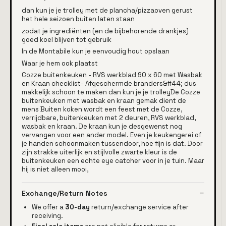
dan kun je je trolley met de plancha/pizzaoven gerust
het hele seizoen buiten laten staan
zodat je ingrediënten (en de bijbehorende drankjes)
goed koel blijven tot gebruik
In de Montabile kun je eenvoudig hout opslaan
Waar je hem ook plaatst
Cozze buitenkeuken - RVS werkblad 90 x 60 met Wasbak
en Kraan checklist- Afgeschermde branders&#44; dus
makkelijk schoon te maken dan kun je je trolleyDe Cozze
buitenkeuken met wasbak en kraan gemak dient de
mens Buiten koken wordt een feest met de Cozze,
verrijdbare, buitenkeuken met 2 deuren, RVS werkblad,
wasbak en kraan. De kraan kun je desgewenst nog
vervangen voor een ander model. Even je keukengerei of
je handen schoonmaken tussendoor, hoe fijn is dat. Door
zijn strakke uiterlijk en stijlvolle zwarte kleur is de
buitenkeuken een echte eye catcher voor in je tuin. Maar
hij is niet alleen mooi,
Exchange/Return Notes
We offer a
30-day
return/exchange service after
receiving.