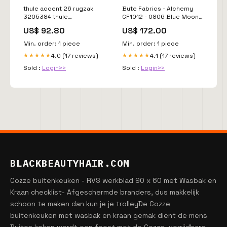
thule accent 26 rugzak
Bute Fabrics - Alchemy
3205384 thule
CF1012 - 0806 Blue Moon
YGroup_t3e5h26-001
Merk_De Ploeg
US$ 92.80
US$ 172.00
Min. order: 1 piece
Min. order: 1 piece
4.0 (17 reviews)
4.1 (17 reviews)
★★★★★
★★★★★
Sold :
Login>>
Sold :
Login>>
BLACKBEAUTYHAIR.COM
Cozze buitenkeuken - RVS werkblad 90 x 60 met Wasbak en
Kraan checklist- Afgeschermde branders, dus makkelijk
schoon te maken dan kun je je trolleyDe Cozze
buitenkeuken met wasbak en kraan gemak dient de mens
Buiten koken wordt een feest met de Cozze, verrijdbare,