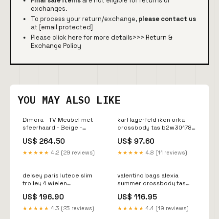
Final sale items
are not eligible for returns or
exchanges.
To process your return/exchange,
please contact us
at
[email protected]
Please click here for more details>>>
Return &
Exchange Policy
YOU MAY ALSO LIKE
Dimora - TV-Meubel met
karl lagerfeld ikon orka
sfeerhaard - Beige -
crossbody tas b2w30178
183x40x60 cm 5-zitsbank
999 Night Stories
US$ 264.50
US$ 97.60
★★★★★
4.2 (29 reviews)
★★★★★
4.8 (11 reviews)
delsey paris lutece slim
valentino bags alexia
trolley 4 wielen
summer crossbody tas
00280080317
vbsa0d06 716
US$ 196.90
US$ 116.95
YGroup_t8b4c26-001
YGroup_a3f5a24-001
★★★★★
4.3 (23 reviews)
★★★★★
4.4 (19 reviews)