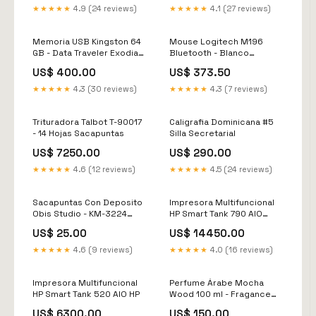
★★★★★
4.9 (24 reviews)
★★★★★
4.1 (27 reviews)
Memoria USB Kingston 64
Mouse Logitech M196
GB - Data Traveler Exodia
Bluetooth - Blanco
DTX/64GB Perforadoras
Miscelaneos
US$ 400.00
US$ 373.50
★★★★★
4.3 (30 reviews)
★★★★★
4.3 (7 reviews)
Trituradora Talbot T-90017
Caligrafia Dominicana #5
- 14 Hojas Sacapuntas
Silla Secretarial
US$ 7250.00
US$ 290.00
★★★★★
4.6 (12 reviews)
★★★★★
4.5 (24 reviews)
Sacapuntas Con Deposito
Impresora Multifuncional
Obis Studio - KM-3224
HP Smart Tank 790 AIO
Cintas Para Impresoras
Carpetas
US$ 25.00
US$ 14450.00
★★★★★
4.6 (9 reviews)
★★★★★
4.0 (16 reviews)
Impresora Multifuncional
Perfume Árabe Mocha
HP Smart Tank 520 AIO HP
Wood 100 ml - Fragance
World lip tint
US$ 6300.00
US$ 150.00