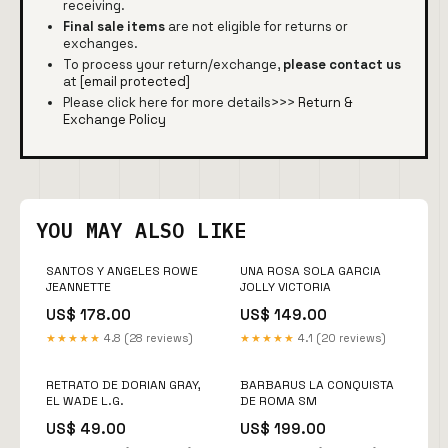
receiving.
Final sale items
are not eligible for returns or
exchanges.
To process your return/exchange,
please contact us
at
[email protected]
Please click here for more details>>>
Return &
Exchange Policy
YOU MAY ALSO LIKE
SANTOS Y ANGELES ROWE
UNA ROSA SOLA GARCIA
JEANNETTE
JOLLY VICTORIA
US$ 178.00
US$ 149.00
★★★★★
4.8 (28 reviews)
★★★★★
4.1 (20 reviews)
RETRATO DE DORIAN GRAY,
BARBARUS LA CONQUISTA
EL WADE L.G.
DE ROMA SM
US$ 49.00
US$ 199.00