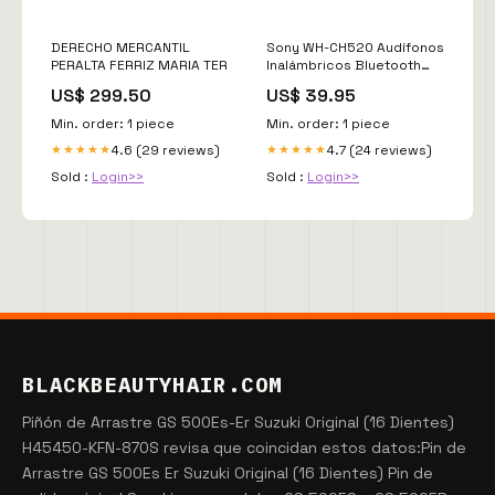
DERECHO MERCANTIL
Sony WH-CH520 Audífonos
PERALTA FERRIZ MARIA TER
Inalámbricos Bluetooth
On-Ear | Azul Audio
US$ 299.50
US$ 39.95
Min. order: 1 piece
Min. order: 1 piece
4.6 (29 reviews)
4.7 (24 reviews)
★★★★★
★★★★★
Sold :
Login>>
Sold :
Login>>
BLACKBEAUTYHAIR.COM
Piñón de Arrastre GS 500Es-Er Suzuki Original (16 Dientes)
H45450-KFN-870S revisa que coincidan estos datos:Pin de
Arrastre GS 500Es Er Suzuki Original (16 Dientes) Pin de