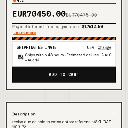
4.2
EUR70450.00
EUR70475.00
Pay in 4 interest-free payments of
$17612.50
Learn more
SHIPPING ESTIMATE
USA
Change
Ships within 48 hours · Estimated delivery
Aug 9
-
Aug 14
ADD TO CART
Description
revisa que coincidan estos datos: referencia/SKU BJZ-
1510-23