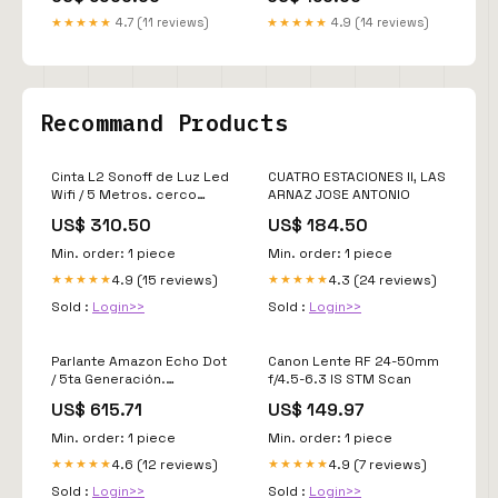
★★★★★
4.7 (11 reviews)
★★★★★
4.9 (14 reviews)
Recommand Products
Cinta L2 Sonoff de Luz Led
CUATRO ESTACIONES II, LAS
Wifi / 5 Metros. cerco
ARNAZ JOSE ANTONIO
electrico
US$ 310.50
US$ 184.50
Min. order: 1 piece
Min. order: 1 piece
4.9 (15 reviews)
4.3 (24 reviews)
★★★★★
★★★★★
Sold :
Login>>
Sold :
Login>>
Parlante Amazon Echo Dot
Canon Lente RF 24-50mm
/ 5ta Generación.
f/4.5-6.3 IS STM Scan
estacionamiento
US$ 615.71
US$ 149.97
Min. order: 1 piece
Min. order: 1 piece
4.6 (12 reviews)
4.9 (7 reviews)
★★★★★
★★★★★
Sold :
Login>>
Sold :
Login>>