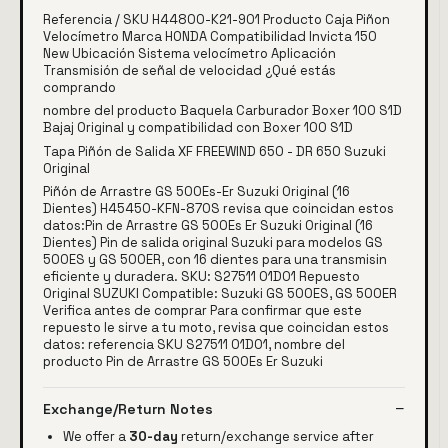
Referencia / SKU H44800-K21-901 Producto Caja Piñon
Velocímetro Marca HONDA Compatibilidad Invicta 150
New Ubicación Sistema velocímetro Aplicación
Transmisión de señal de velocidad ¿Qué estás
comprando
nombre del producto Baquela Carburador Boxer 100 S1D
Bajaj Original y compatibilidad con Boxer 100 S1D
Tapa Piñón de Salida XF FREEWIND 650 - DR 650 Suzuki
Original
Piñón de Arrastre GS 500Es-Er Suzuki Original (16
Dientes) H45450-KFN-870S revisa que coincidan estos
datos:Pin de Arrastre GS 500Es Er Suzuki Original (16
Dientes) Pin de salida original Suzuki para modelos GS
500ES y GS 500ER, con 16 dientes para una transmisin
eficiente y duradera. SKU: S27511 01D01 Repuesto
Original SUZUKI Compatible: Suzuki GS 500ES, GS 500ER
Verifica antes de comprar Para confirmar que este
repuesto le sirve a tu moto, revisa que coincidan estos
datos: referencia SKU S27511 01D01, nombre del
producto Pin de Arrastre GS 500Es Er Suzuki
Exchange/Return Notes
We offer a
30-day
return/exchange service after