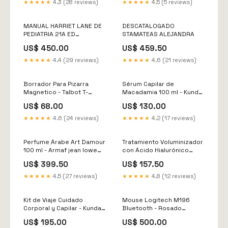
★★★★★
4.3 (28 reviews)
★★★★★
4.5 (5 reviews)
MANUAL HARRIET LANE DE
DESCATALOGADO
PEDIATRIA 21A ED
STAMATEAS ALEJANDRA
SCHORSKE CARL E.
US$ 450.00
US$ 459.50
★★★★★
4.4 (29 reviews)
★★★★★
4.6 (21 reviews)
Borrador Para Pizarra
Sérum Capilar de
Magnetico - Talbot T-
Macadamia 100 ml - Kundal
84002 info-empresas
azucar negra
US$ 68.00
US$ 130.00
★★★★★
4.6 (24 reviews)
★★★★★
4.2 (17 reviews)
Perfume Árabe Art Damour
Tratamiento Voluminizador
100 ml - Armaf jean lowe
con Ácido Hialurónico
matiere
Brisa Floral 500 ml - Kundal
US$ 399.50
US$ 157.50
VY COSMETICS
★★★★★
4.5 (27 reviews)
★★★★★
4.8 (12 reviews)
Kit de Viaje Cuidado
Mouse Logitech M196
Corporal y Capilar - Kundal
Bluetooth - Rosado
Rice
Archivos
US$ 195.00
US$ 500.00