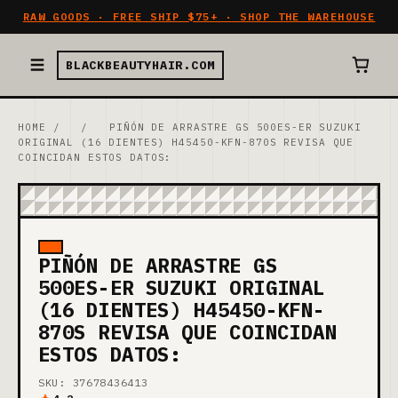
RAW GOODS · FREE SHIP $75+ · SHOP THE WAREHOUSE
BLACKBEAUTYHAIR.COM
HOME
/
/
PIÑÓN DE ARRASTRE GS 500ES-ER SUZUKI
ORIGINAL (16 DIENTES) H45450-KFN-870S REVISA QUE
COINCIDAN ESTOS DATOS:
PIÑÓN DE ARRASTRE GS
500ES-ER SUZUKI ORIGINAL
(16 DIENTES) H45450-KFN-
870S REVISA QUE COINCIDAN
ESTOS DATOS:
SKU: 37678436413