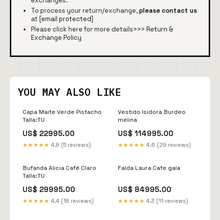
exchanges.
To process your return/exchange,
please contact us
at
[email protected]
Please click here for more details>>>
Return &
Exchange Policy
YOU MAY ALSO LIKE
Capa Maite Verde Pistacho
Vestido Isidora Burdeo
Talla:TU
melina
US$ 22995.00
US$ 114995.00
★★★★★
4.8 (5 reviews)
★★★★★
4.6 (29 reviews)
Bufanda Alicia Café Claro
Falda Laura Cafe gala
Talla:TU
US$ 29995.00
US$ 84995.00
★★★★★
4.4 (18 reviews)
★★★★★
4.3 (11 reviews)