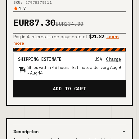
SKU: 27978378511
4.7
EUR87.30
EUR134.30
Pay in 4 interest-free payments of
$21.82
Learn
more
SHIPPING ESTIMATE
USA
Change
Ships within 48 hours · Estimated delivery
Aug 9
-
Aug 14
ADD TO CART
Description