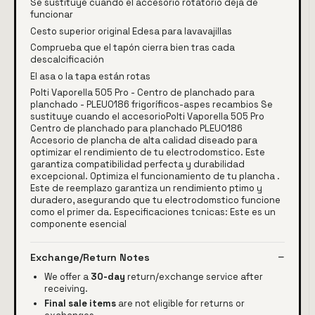
Se sustituye cuando el accesorio rotatorio deja de
funcionar
Cesto superior original Edesa para lavavajillas
Comprueba que el tapón cierra bien tras cada
descalcificación
El asa o la tapa están rotas
Polti Vaporella 505 Pro - Centro de planchado para
planchado - PLEU0186 frigoríficos-aspes recambios Se
sustituye cuando el accesorioPolti Vaporella 505 Pro
Centro de planchado para planchado PLEU0186
Accesorio de plancha de alta calidad diseado para
optimizar el rendimiento de tu electrodomstico. Este
garantiza compatibilidad perfecta y durabilidad
excepcional. Optimiza el funcionamiento de tu plancha .
Este de reemplazo garantiza un rendimiento ptimo y
duradero, asegurando que tu electrodomstico funcione
como el primer da. Especificaciones tcnicas: Este es un
componente esencial
Exchange/Return Notes
We offer a
30-day
return/exchange service after
receiving.
Final sale items
are not eligible for returns or