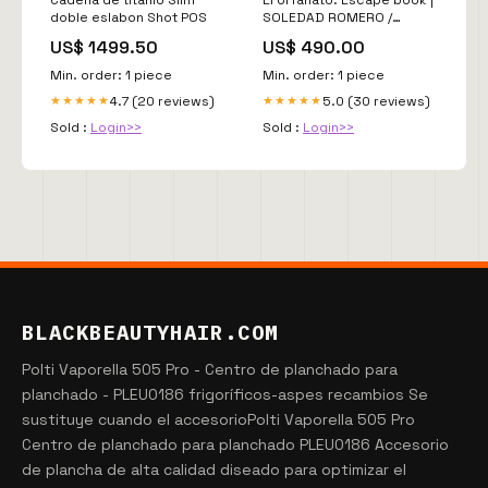
doble eslabon Shot POS
SOLEDAD ROMERO /
DANIEL MONTERO 342
US$ 1499.50
US$ 490.00
Min. order: 1 piece
Min. order: 1 piece
4.7 (20 reviews)
5.0 (30 reviews)
★★★★★
★★★★★
Sold :
Login>>
Sold :
Login>>
BLACKBEAUTYHAIR.COM
Polti Vaporella 505 Pro - Centro de planchado para
planchado - PLEU0186 frigoríficos-aspes recambios Se
sustituye cuando el accesorioPolti Vaporella 505 Pro
Centro de planchado para planchado PLEU0186 Accesorio
de plancha de alta calidad diseado para optimizar el