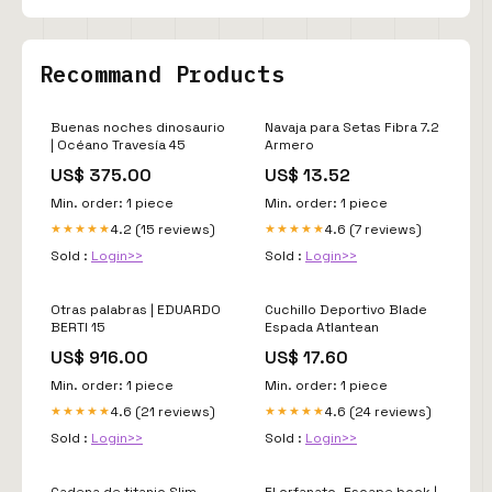
Recommand Products
Buenas noches dinosaurio
Navaja para Setas Fibra 7.2
| Océano Travesía 45
Armero
US$ 375.00
US$ 13.52
Min. order: 1 piece
Min. order: 1 piece
4.2 (15 reviews)
4.6 (7 reviews)
★★★★★
★★★★★
Sold :
Login>>
Sold :
Login>>
Otras palabras | EDUARDO
Cuchillo Deportivo Blade
BERTI 15
Espada Atlantean
US$ 916.00
US$ 17.60
Min. order: 1 piece
Min. order: 1 piece
4.6 (21 reviews)
4.6 (24 reviews)
★★★★★
★★★★★
Sold :
Login>>
Sold :
Login>>
Cadena de titanio Slim
El orfanato. Escape book |