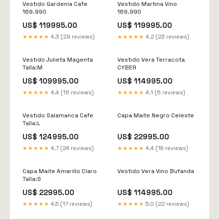
Vestido Gardenia Cafe
Vestido Martina Vino
169.990
169.990
US$ 119995.00
US$ 119995.00
★★★★★
4.3 (29 reviews)
★★★★★
4.2 (23 reviews)
Vestido Julieta Magenta
Vestido Vera Terracota
Talla:M
CYBER
US$ 109995.00
US$ 114995.00
★★★★★
4.4 (16 reviews)
★★★★★
4.1 (6 reviews)
Vestido Salamanca Cafe
Capa Maite Negro Celeste
Talla:L
US$ 124995.00
US$ 22995.00
★★★★★
4.7 (24 reviews)
★★★★★
4.4 (18 reviews)
Capa Maite Amarillo Claro
Vestido Vera Vino Bufanda
Talla:S
US$ 22995.00
US$ 114995.00
★★★★★
4.5 (17 reviews)
★★★★★
5.0 (22 reviews)