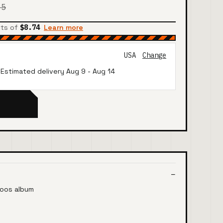
95
nts of
$8.74
Learn more
USA
Change
· Estimated delivery
Aug 9
-
Aug 14
loos album