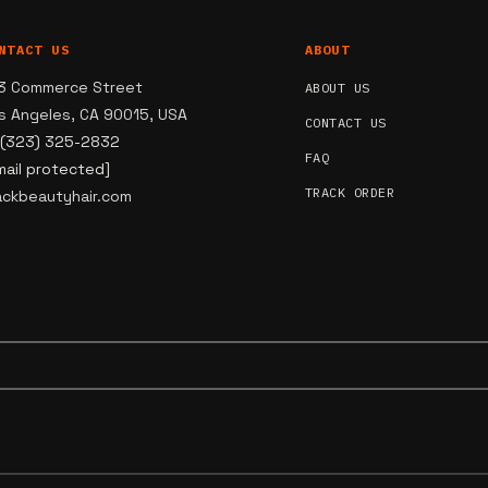
NTACT US
ABOUT
3 Commerce Street
ABOUT US
s Angeles, CA 90015, USA
CONTACT US
 (323) 325-2832
FAQ
mail protected]
TRACK ORDER
ackbeautyhair.com