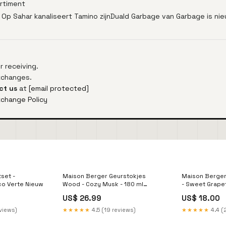
ortiment
Op Sahar kanaliseert Tamino zijnDuald Garbage van Garbage is ni
 receiving.
exchanges.
ct us
at
[email protected]
xchange Policy
set -
Maison Berger Geurstokjes
Maison Berger
co Verte Nieuw
Wood - Cozy Musk - 180 ml
- Sweet Grapef
Outlet
Piemont
US$ 26.99
US$ 18.00
eviews)
★★★★★
4.5 (19 reviews)
★★★★★
4.4 (