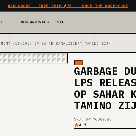
RAW GOODS · FREE SHIP $75+ · SHOP THE WAREHOUSE
LL
NEW ARRIVALS
SALE
EMONTH-11-2007 OP SAHAR KANALISEERT TAMINO ZIJN
GARBAGE D
LPS RELEA
OP SAHAR 
TAMINO ZI
SKU: 54476089365
4.7