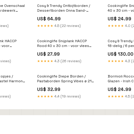
ine Ovenschaal
Cosy & Trendy Ontbijtborden /
Cookinglife Sn
Aardewerk
Dessertborden Onna Sand-
40 x 30 cm - v
ld - 16 x 10 x
Green ø 20.5 cm - 6 Stuks
outlet
US$ 64.99
US$ 24.99
anslate-fr-
Piemont
views)
★★★★★
4.5 (22 reviews)
★★★★★
4.0 (
ank HACCP
Cookinglife Snijplank HACCP
Cosy & Trendy 
- voor
Rood 40 x 30 cm - voor vlees
18-delig / 6 pe
anslate-fr-
Outlet
dinerborden, 6
US$ 27.99
US$ 130.00
6 diepe borden
eviews)
★★★★★
4.3 (26 reviews)
★★★★★
4.3 (
kopjes /
Cookinglife Diepe Borden /
Bormioli Rocc
astel Harmony
Pastaborden Spring Vibes ø 21
Glazen - Irish 
ale
cm - 6 Stuks Outlet
Koffiekopjes m
US$ 32.99
US$ 24.99
Stapelbaar - B
Stuks outlet
eviews)
★★★★★
4.4 (19 reviews)
★★★★★
4.5 (