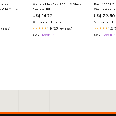
piraal
Medela Melkfles 250ml 2 Stuks
Basil 18009 B
. Ø 12 mm.
Haarstyling
bag fietsscho
m. Schwalbe
charcoal sims
US$ 14.72
US$ 32.50
e
Min. order: 1 piece
Min. order: 1 
eviews)
4.9 (25 reviews)
4.2 (
★★★★★
★★★★★
Sold :
Login>>
Sold :
Login>>