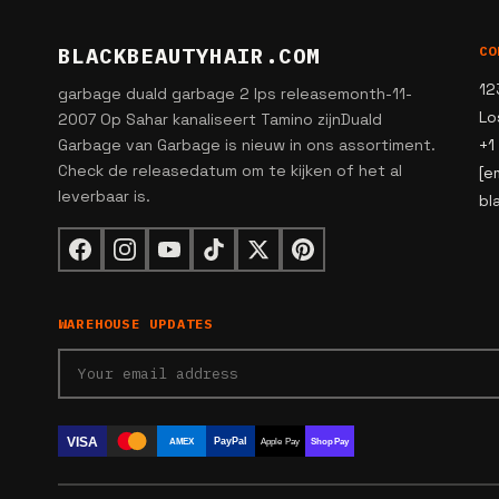
BLACKBEAUTYHAIR.COM
CO
12
garbage duald garbage 2 lps releasemonth-11-
Lo
2007 Op Sahar kanaliseert Tamino zijnDuald
Garbage van Garbage is nieuw in ons assortiment.
+1
Check de releasedatum om te kijken of het al
[e
leverbaar is.
bl
WAREHOUSE UPDATES
VISA
PayPal
AMEX
Apple Pay
Shop Pay