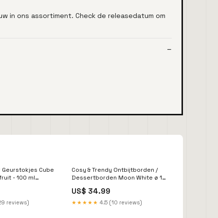
euw in ons assortiment. Check de releasedatum om
 Geurstokjes Cube
Cosy & Trendy Ontbijtborden /
ruit - 100 ml
Dessertborden Moon White ø 19
cm - 4 Stuks translate-fr-review
US$ 34.99
29 reviews)
★★★★★
4.5 (10 reviews)