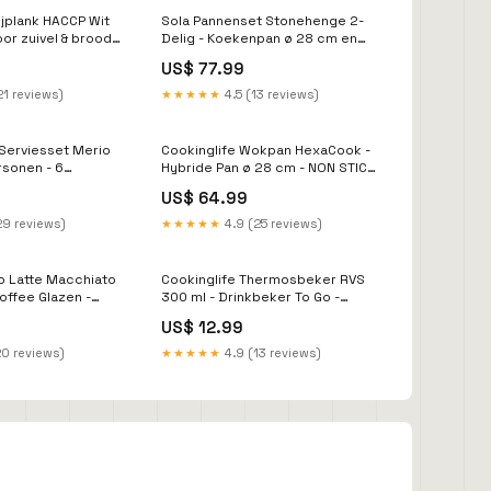
ijplank HACCP Wit
Sola Pannenset Stonehenge 2-
oor zuivel & brood
Delig - Koekenpan ø 28 cm en
Wokpan ø 28 cm - keramische
US$ 77.99
anti-aanbaklaag Sale
21 reviews)
★★★★★
4.5 (13 reviews)
Serviesset Merio
Cookinglife Wokpan HexaCook -
rsonen - 6
Hybride Pan ø 28 cm - NON STICK
 ontbijtborden en
- geschikt voor alle
US$ 64.99
 Villeroy & Boch
warmtebronnen - keramische
anti-aanbaklaag Outlet
29 reviews)
★★★★★
4.9 (25 reviews)
o Latte Macchiato
Cookinglife Thermosbeker RVS
Coffee Glazen -
300 ml - Drinkbeker To Go -
et oor -
Lekvrij en Dubbelwandig
US$ 12.99
arshine 315 ml - 6
translate-fr-review
20 reviews)
★★★★★
4.9 (13 reviews)