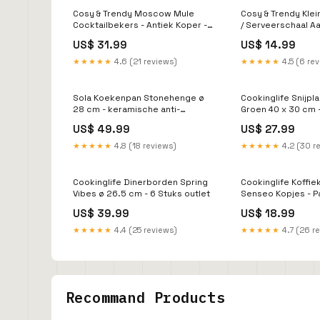
Cosy & Trendy Moscow Mule
Cosy & Trendy Kle
Cocktailbekers - Antiek Koper -
/ Serveerschaal 
450 ml - 2 Stuks outlet
Fontestic Amber Go
US$ 31.99
US$ 14.99
3.5 cm / 350 ml tr
review
★★★★★
4.6 (21 reviews)
★★★★★
4.5 (6 re
Sola Koekenpan Stonehenge ø
Cookinglife Snijpl
28 cm - keramische anti-
Groen 40 x 30 cm 
aanbaklaag Sale
groenten & fruit tr
US$ 49.99
US$ 27.99
review
★★★★★
4.8 (18 reviews)
★★★★★
4.2 (30 r
Cookinglife Dinerborden Spring
Cookinglife Koffie
Vibes ø 26.5 cm - 6 Stuks outlet
Senseo Kopjes - P
180 ml - 6 Stuks S
US$ 39.99
US$ 18.99
★★★★★
4.4 (25 reviews)
★★★★★
4.7 (26 r
Recommand Products