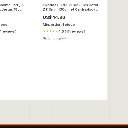
ohème Carry All
Elvedes 2020071 SC14 RVS Rotor
udertas 18L
Ø140mm 130g met Centra-lock
on
e-mail
US$ 14.26
piece
Min. order: 1 piece
7 reviews)
4.6 (17 reviews)
★★★★★
Sold :
Login>>