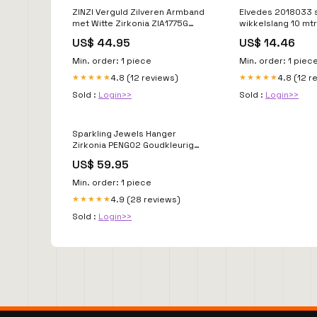
ZINZI Verguld Zilveren Armband
Elvedes 2018033 s
met Witte Zirkonia ZIA1775G
wikkelslang 10 mtr
Pandora Moments
bundelt 9 - 65 m
US$ 44.95
US$ 14.46
Click Valve
Min. order: 1 piece
Min. order: 1 piec
4.8 (12 reviews)
4.8 (12 r
★★★★★
★★★★★
Sold :
Login>>
Sold :
Login>>
Sparkling Jewels Hanger
Zirkonia PENG02 Goudkleurig
Zinzi
US$ 59.95
Min. order: 1 piece
4.9 (28 reviews)
★★★★★
Sold :
Login>>