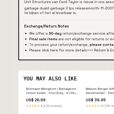
Unit Structures van Cecil Taylor is nieuw in ons ass
garbage duald garbage 2 lps releasemonth-11-2007 
te kijken of het al leverbaar is.
Exchange/Return Notes
We offer a
30-day
return/exchange service after
Final sale items
are not eligible for returns or 
To process your return/exchange,
please conta
Please click here for more details>>>
Return & E
YOU MAY ALSO LIKE
Birkmann Mengkom / Beslagkom
Maison Berger Gift
Colour bowls - Cool Grey - 4 Liter
Geurbrander - Dis
Piemont
US$ 26.99
US$ 39.95
★★★★★
4.2 (6 reviews)
★★★★★
4.7 (16 r