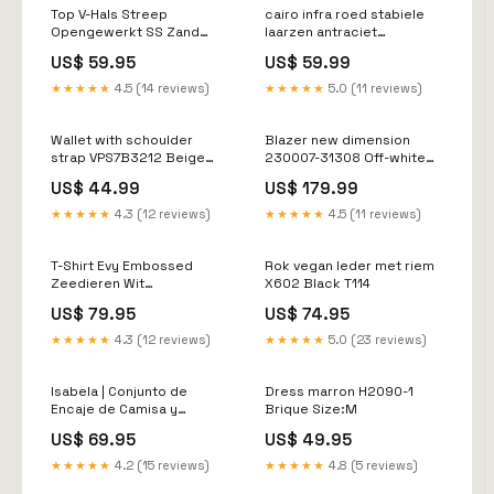
Top V-Hals Streep
cairo infra roed stabiele
Opengewerkt SS Zand
laarzen antraciet
Maat:S
donkergrijs 00m 00m
US$ 59.95
US$ 59.99
RGroup_E3UGF
★★★★★
4.5 (14 reviews)
★★★★★
5.0 (11 reviews)
Wallet with schoulder
Blazer new dimension
strap VPS7B3212 Beige
230007-31308 Off-white
Size:Onze size
913000
US$ 44.99
US$ 179.99
★★★★★
4.3 (12 reviews)
★★★★★
4.5 (11 reviews)
T-Shirt Evy Embossed
Rok vegan leder met riem
Zeedieren Wit
X602 Black T114
Itemcode_Remira Retail
US$ 79.95
US$ 74.95
Cloud_55173
★★★★★
4.3 (12 reviews)
★★★★★
5.0 (23 reviews)
Isabela | Conjunto de
Dress marron H2090-1
Encaje de Camisa y
Brique Size:M
Pantalón Palazzo
US$ 69.95
US$ 49.95
Color:Negro
★★★★★
4.2 (15 reviews)
★★★★★
4.8 (5 reviews)