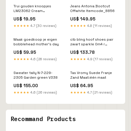
Trui gouden knoopjes
Jeans Antonia Bootcut
LM23062 Cream
Offwhite Itemcode_8856
SP22.16005
US$ 19.95
US$ 149.95
★★★★★
4.7 (30 reviews)
★★★★★
4.8 (11 reviews)
Maak goedkoop je eigen
clb bling hoof shoes pair
bobblehead mother's day
zwart sparkle 0m4 r
RGroup_PQHGT
US$ 59.95
US$ 133.78
★★★★★
4.6 (28 reviews)
★★★★★
4.9 (17 reviews)
Sweater tally N-7-229-
Tas Vromy Suede Franje
2305 Garden green V338
Zand Maat:één maat
US$ 155.00
US$ 64.95
★★★★★
4.6 (26 reviews)
★★★★★
4.7 (21 reviews)
Recommand Products