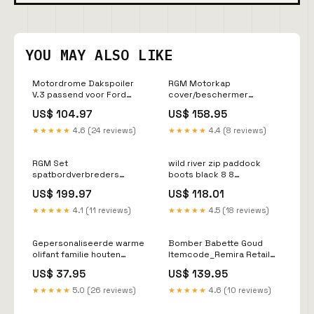
YOU MAY ALSO LIKE
Motordrome Dakspoiler
RGM Motorkap
V.3 passend voor Ford
cover/beschermer
Transit Custom (V710)
passend voor Mercedes
US$ 104.97
US$ 158.95
2023- & Volkswagen
Vito 2014- Zwart Interieur
Transporter T7 2024- (met
verlichting
★★★★★
4.6 (24 reviews)
★★★★★
4.4 (8 reviews)
achterklep) (PU)
Achterspoiler
RGM Set
wild river zip paddock
spatbordverbreders
boots black 8 8
passend voor Ford Transit
RGroup_F30D9
US$ 199.97
US$ 118.01
Custom / Tourneo Custom
(V710) 2023- Korte
★★★★★
4.1 (11 reviews)
★★★★★
4.5 (18 reviews)
wielbasis - dubbele
schuifdeur - Zwart Stylin
Gepersonaliseerde warme
Bomber Babette Goud
olifant familie houten
Itemcode_Remira Retail
puzzel cadeau voor
Cloud_57199
US$ 37.95
US$ 139.95
Kerstmis Wooden puzzle
★★★★★
5.0 (26 reviews)
★★★★★
4.6 (10 reviews)