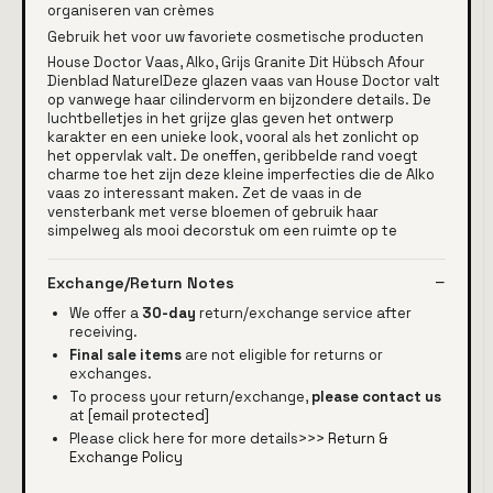
organiseren van crèmes
Gebruik het voor uw favoriete cosmetische producten
House Doctor Vaas, Alko, Grijs Granite Dit Hübsch Afour
Dienblad NaturelDeze glazen vaas van House Doctor valt
op vanwege haar cilindervorm en bijzondere details. De
luchtbelletjes in het grijze glas geven het ontwerp
karakter en een unieke look, vooral als het zonlicht op
het oppervlak valt. De oneffen, geribbelde rand voegt
charme toe het zijn deze kleine imperfecties die de Alko
vaas zo interessant maken. Zet de vaas in de
vensterbank met verse bloemen of gebruik haar
simpelweg als mooi decorstuk om een ruimte op te
Exchange/Return Notes
We offer a
30-day
return/exchange service after
receiving.
Final sale items
are not eligible for returns or
exchanges.
To process your return/exchange,
please contact us
at
[email protected]
Please click here for more details>>>
Return &
Exchange Policy