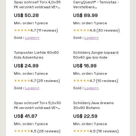
Spax schroef Torx 4,0x35
CarryQuest® - Tennistas -
PK verzinkt voldraad VE=
Verstelbare
1000 st Half opdek half
Schouderbanden - Groen
US$ 50.28
US$ 89.99
voorslaand
Color:Groen
Min. order: 1 piece
Min. order: 1 piece
4.7 (11 reviews)
4.9 (30 reviews)
★★★★★
★★★★★
Sold :
Login>>
Sold :
Login>>
Tuinposter Liefde 80x60
Schilderij Jungle luipaard
Kids Adventures
50x40 gw-bis-hide
US$ 24.99
US$ 16.99
Min. order: 1 piece
Min. order: 1 piece
4.7 (25 reviews)
4.7 (10 reviews)
★★★★★
★★★★★
Sold :
Login>>
Sold :
Login>>
Spax schroef Torx 5,0x30
Schilderij Java dreams
PK verzinkt voldraad VE=
30x90 Botanic
500 st Wandlampen
US$ 41.87
US$ 22.59
Min. order: 1 piece
Min. order: 1 piece
4.5 (26 reviews)
4.5 (16 reviews)
★★★★★
★★★★★