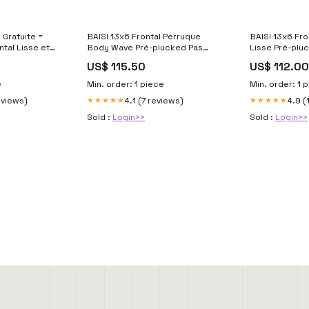
 Gratuite =
BAISI 13x6 Frontal Perruque
BAISI 13x6 Fro
Body Wave Pré-plucked Pas
Lisse Pré-plu
ces en 100%
Besoin de Colle en 100% Raw
de Colle en 1
US$ 115.50
US$ 112.00
ains tagPoints
Hair Lace déjà couper HD Lace
déjà couper V
Wig
e
Min. order: 1 piece
Min. order: 1 
eviews)
4.1 (7 reviews)
4.9 (
★★★★★
★★★★★
Sold :
Login>>
Sold :
Login>>