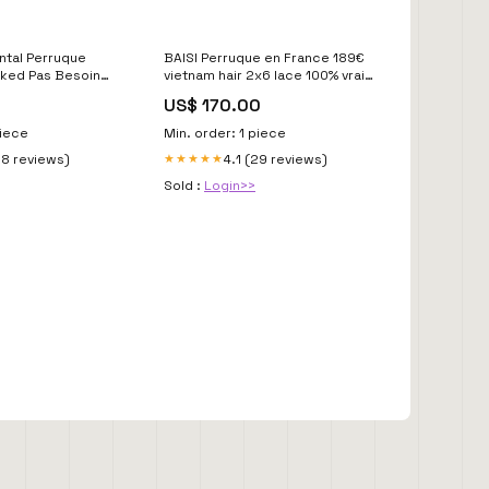
ntal Perruque
BAISI Perruque en France 189€
cked Pas Besoin
vietnam hair 2x6 lace 100% vrais
00% Raw Hair Lace
cheveux humains FR40
US$ 170.00
entes En Gros
piece
Min. order: 1 piece
18 reviews)
4.1 (29 reviews)
★★★★★
Sold :
Login>>