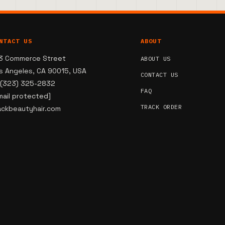
NTACT US
ABOUT
3 Commerce Street
ABOUT US
s Angeles, CA 90015, USA
CONTACT US
 (323) 325-2832
FAQ
mail protected]
TRACK ORDER
ackbeautyhair.com