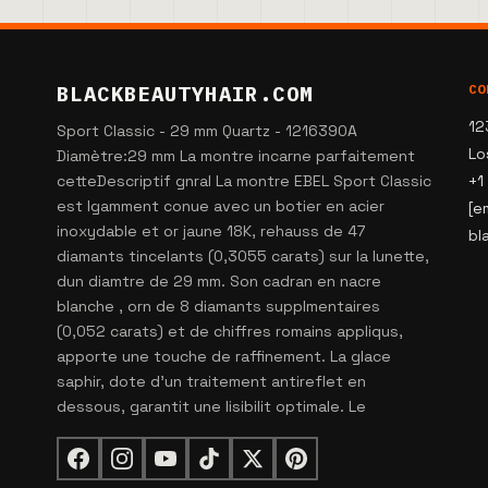
BLACKBEAUTYHAIR.COM
CO
12
Sport Classic - 29 mm Quartz - 1216390A
Lo
Diamètre:29 mm La montre incarne parfaitement
cetteDescriptif gnral La montre EBEL Sport Classic
+1
est lgamment conue avec un botier en acier
[e
inoxydable et or jaune 18K, rehauss de 47
bl
diamants tincelants (0,3055 carats) sur la lunette,
dun diamtre de 29 mm. Son cadran en nacre
blanche , orn de 8 diamants supplmentaires
(0,052 carats) et de chiffres romains appliqus,
apporte une touche de raffinement. La glace
saphir, dote d'un traitement antireflet en
dessous, garantit une lisibilit optimale. Le