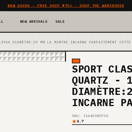
RAW GOODS · FREE SHIP $75+ · SHOP THE WAREHOUSE
LL
NEW ARRIVALS
SALE
6390A DIAMÈTRE:29 MM LA MONTRE INCARNE PARFAITEMENT CETTE
SPORT CLA
QUARTZ - 
DIAMÈTRE:
INCARNE P
SKU: 21645080736
4.7