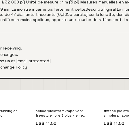
0 à 32 800 pi) Unité de mesure : 1 m (5 pi) Mesures manuelles en 
29 mm La montre incarne parfaitement cetteDescriptif gnral La m
uss de 47 diamants tincelants (0,3055 carats) sur la lunette, dun 
hiffres romains appliqus, apporte une touche de raffinement. La 
 receiving.
exchanges.
ct us
at
[email protected]
xchange Policy
 running on
sensorpleister fixtape voor
fixtape pleist
nd
freestyle libre 3 plus kleine
simplera happ
prinses Emballage:lot de 5
pleisters voor
US$ 11.50
US$ 11.50
pièces