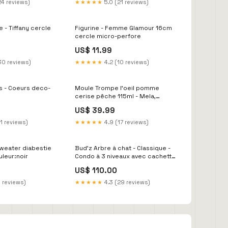
24 reviews)
★★★★★
5.0 (21 reviews)
e - Tiffany cercle
Figurine - Femme Glamour 16cm
cercle micro-perfore
US$ 11.99
30 reviews)
★★★★★
4.2 (10 reviews)
s - Coeurs deco-
Moule Trompe l'oeil pomme
cerise pêche 115ml - Mela,
Ciliegia & Pesca 115 flocon de
US$ 39.99
neige
1 reviews)
★★★★★
4.9 (17 reviews)
sweater diabestie
Bud'z Arbre à chat - Classique -
leur:noir
Condo à 3 niveaux avec cachette
et 2 perchoirs - Gris basic
US$ 110.00
6 reviews)
★★★★★
4.3 (29 reviews)