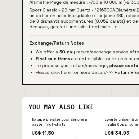
Altimètre Plage de mesure : -700 à 10 000 m (-2 30
Sport Classic - 29 mm Quartz - 1216390A Diamètre:
un botier en acier inoxydable et or jaune 18K, reha
de 8 diamants supplmentaires (0,052 carats) et de c
dessous, garantit une lisibilit optimale. Le
Exchange/Return Notes
We offer a
30-day
return/exchange service after
Final sale items
are not eligible for returns or 
To process your return/exchange,
please conta
Please click here for more details>>>
Return & E
YOU MAY ALSO LIKE
fixtape pleister voor simplera
zwarte unisex trui
pastel mix t-shirts
insulin Copain:gra
US$ 11.50
US$ 34.95