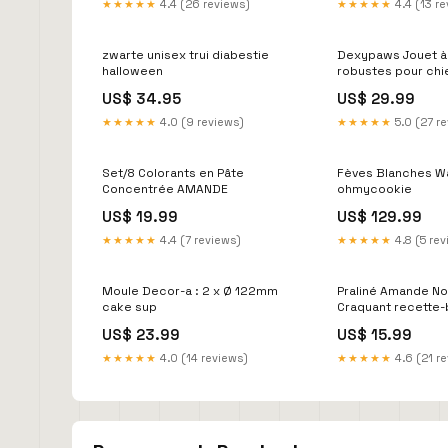
★★★★★
4.4 (26 reviews)
★★★★★
4.4 (13 r
zwarte unisex trui diabestie
Dexypaws Jouet à 
halloween
robustes pour chi
anneau & forme g
US$ 34.95
US$ 29.99
Lilas & bleu Moule
★★★★★
4.0 (9 reviews)
★★★★★
5.0 (27 r
Set/8 Colorants en Pâte
Fèves Blanches W
Concentrée AMANDE
ohmycookie
US$ 19.99
US$ 129.99
★★★★★
4.4 (7 reviews)
★★★★★
4.8 (5 re
Moule Decor-a : 2 x Ø 122mm
Praliné Amande No
cake sup
Craquant recette
US$ 23.99
US$ 15.99
★★★★★
4.0 (14 reviews)
★★★★★
4.6 (21 r