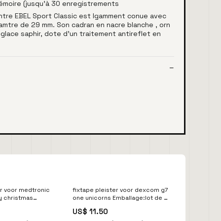
mémoire (jusqu'à 30 enregistrements
ontre EBEL Sport Classic est lgamment conue avec
diamtre de 29 mm. Son cadran en nacre blanche , orn
glace saphir, dote d'un traitement antireflet en
er voor medtronic
fixtape pleister voor dexcom g7
y christmas
one unicorns Emballage:lot de 5
 Guardian Link
pièces
US$ 11.50