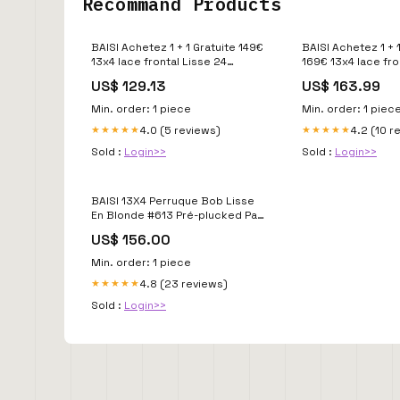
Recommand Products
BAISI Achetez 1 + 1 Gratuite 149€
BAISI Achetez 1 + 1
13x4 lace frontal Lisse 24
169€ 13x4 lace frontal Lisse et
Pouces et pixie perruque
curly wave 18 Pou
US$ 129.13
US$ 163.99
chioma finger wave en 100%
vrais cheveux hum
vrais cheveux humains comb1
Min. order: 1 piece
Min. order: 1 piec
4.0 (5 reviews)
4.2 (10 r
★★★★★
★★★★★
Sold :
Login>>
Sold :
Login>>
BAISI 13X4 Perruque Bob Lisse
En Blonde #613 Pré-plucked Pas
Besoin de Colle en 100% Raw
US$ 156.00
Hair Lace déjà couper
Densité:200%
Min. order: 1 piece
4.8 (23 reviews)
★★★★★
Sold :
Login>>