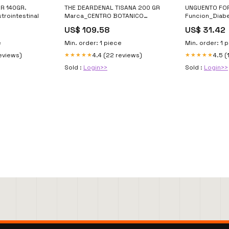
R 140GR.
THE DEARDENAL TISANA 200 GR
UNGUENTO FOR
trointestinal
Marca_CENTRO BOTANICO
Funcion_Diab
FAJARDO
US$ 109.58
US$ 31.42
e
Min. order: 1 piece
Min. order: 1 
reviews)
4.4 (22 reviews)
4.5 (
★★★★★
★★★★★
Sold :
Login>>
Sold :
Login>>