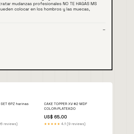
ontratar mudanzas profesionales NO TE HAGAS MS
ueden colocar en los hombros y las muecas,
SET 6PZ harinas
CAKE TOPPER XV #2 MDF
COLOR:PLATEADO
US$ 65.00
26 reviews)
★★★★★
4.1 (9 reviews)