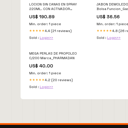
LOCION SIN CANAS EN SPRAY
JABON DEMOLEDO
220ML. CON ACTIVADOR
Bolsa Funcion_Gas
Marca_GOLDEN HARVEST
US$ 190.89
US$ 36.56
Min. order: 1 piece
Min. order: 1 piec
4.4 (21 reviews)
4.8 (26 
★★★★★
★★★★★
Sold :
Login>>
Sold :
Login>>
MEGA PERLAS DE PROPOLEO
C/200 Marca_PHARMADAN
US$ 40.00
Min. order: 1 piece
4.2 (20 reviews)
★★★★★
Sold :
Login>>