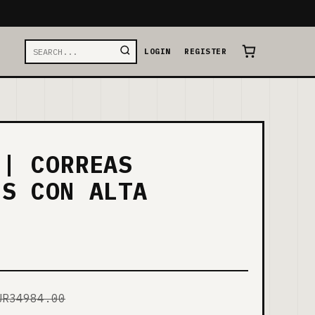
LOGIN
REGISTER
 | CORREAS
ES CON ALTA
UR34984.00