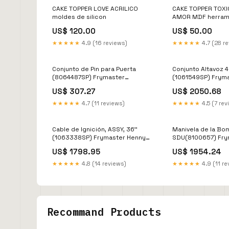
CAKE TOPPER LOVE ACRILICO
CAKE TOPPER TOX
moldes de silicon
AMOR MDF herram
US$ 120.00
US$ 50.00
★★★★★
4.9 (16 reviews)
★★★★★
4.7 (28 r
Conjunto de Pin para Puerta
Conjunto Altavoz 4
(8064487SP) Frymaster
(1061549SP) Frym
Frymaster
Penny
US$ 307.27
US$ 2050.68
★★★★★
4.7 (11 reviews)
★★★★★
4.5 (7 rev
Cable de Ignición, ASSY, 36''
Manivela de la Bo
(1063338SP) Frymaster Henny
SDU(8100657) Fry
Penny
Penny
US$ 1798.95
US$ 1954.24
★★★★★
4.8 (14 reviews)
★★★★★
4.9 (11 re
Recommand Products