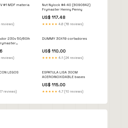
V #1 MDF materia
Nut Nylock #4-40 (8090842)
Frymaster Henny Penny
US$ 117.48
 reviews)
★★★★★
4.8 (18 reviews)
ador 230v 50/60lh
DUMMY 30X19 cortadores
Frymaster
6
US$ 110.00
 reviews)
★★★★★
4.1 (24 reviews)
ICON LEGOS
ESPATULA LISA 30CM
ACEROINOXIDABLE bases
US$ 115.00
27 reviews)
★★★★★
4.7 (10 reviews)