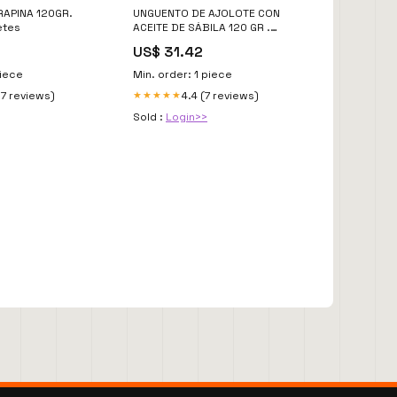
APINA 120GR.
UNGUENTO DE AJOLOTE CON
etes
ACEITE DE SÁBILA 120 GR .
Marca_COPANGEL
US$ 31.42
piece
Min. order: 1 piece
17 reviews)
4.4 (7 reviews)
★★★★★
Sold :
Login>>