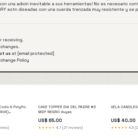
on una adicin inevitable a sus herramientas! No es necesario c
Y estn diseadas con una cuerda trenzada muy resistente y se p
 receiving.
exchanges.
ct us
at
[email protected]
xchange Policy
Codo A Polyflo
CAKE TOPPER DIA DEL PADRE #3
VELA CANDLES 
3904)
MDF NEGRO duyas
Penny
US$ 65.00
US$ 40.00
views)
★★★★★
4.7 (27 reviews)
★★★★★
4.5 (