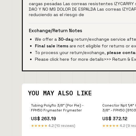
cargas pesadas Las correas resistentes IZYCARRY s
DAO Y NO MS DOLOR DE ESPALDA Las correas IZYCARR
reduciendo as el riesgo de
Exchange/Return Notes
We offer a
30-day
return/exchange service after
Final sale items
are not eligible for returns or 
To process your return/exchange,
please conta
Please click here for more details>>>
Return & E
YOU MAY ALSO LIKE
Tubing Polyflo 3/8" (Por Pie) -
Conector Npt 1/4" 
FPH50 Frymaster Frymaster
3/8" - FPH50 (810
Frymaster Henny 
US$ 263.19
US$ 372.12
★★★★★
4.2 (10 reviews)
★★★★★
4.2 (9 re