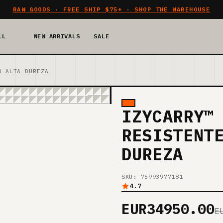
RAW GOODS · FREE SHIP $75+ · SHOP THE WAREHOUSE
LL
NEW ARRIVALS
SALE
N ALTA DUREZA
IZYCARRY™
RESISTENT
DUREZA
SKU: 75993977181
4.7
EUR34950.00
E