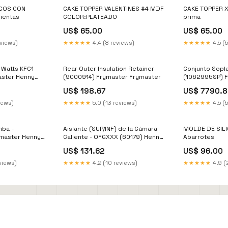
ICOS CON
CAKE TOPPER VALENTINES #4 MDF
CAKE TOPPER X
ientas
COLOR:PLATEADO
prima
US$ 65.00
US$ 65.00
eviews)
★★★★★
4.4 (8 reviews)
★★★★★
4.5 (5
 Watts KFC1
Rear Outer Insulation Retainer
Conjunto Sopl
aster Henny
(9000914) Frymaster Frymaster
(1062995SP) 
Frymaster
US$ 198.67
US$ 7790.8
iews)
★★★★★
5.0 (13 reviews)
★★★★★
4.5 (5
mba -
Aislante (SUP/INF) de la Cámara
MOLDE DE SIL
master Henny
Caliente - OFGXXX (60179) Henny
Abarrotes
Penny Henny Penny
US$ 131.62
US$ 96.00
views)
★★★★★
4.2 (10 reviews)
★★★★★
4.9 (