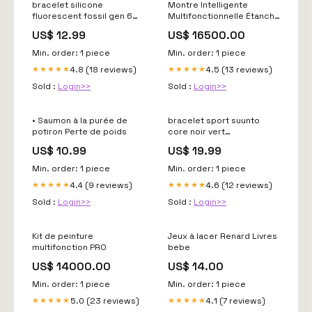
bracelet silicone
Montre Intelligente
fluorescent fossil gen 6
Multifonctionnelle Étanche
44mm rouge Variant:Gen 6
et Antichute
US$ 12.99
US$ 16500.00
- 44mm
Min. order: 1 piece
Min. order: 1 piece
4.8 (18 reviews)
4.5 (13 reviews)
★★★★★
★★★★★
Sold :
Login>>
Sold :
Login>>
• Saumon à la purée de
bracelet sport suunto
potiron Perte de poids
core noir vert
Variant:Suunto Core
US$ 10.99
US$ 19.99
Min. order: 1 piece
Min. order: 1 piece
4.4 (9 reviews)
4.6 (12 reviews)
★★★★★
★★★★★
Sold :
Login>>
Sold :
Login>>
Kit de peinture
Jeux à lacer Renard Livres
multifonction PRO
bebe
US$ 14000.00
US$ 14.00
Min. order: 1 piece
Min. order: 1 piece
5.0 (23 reviews)
4.1 (7 reviews)
★★★★★
★★★★★