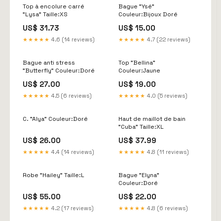
Top à encolure carré
Bague "Ysé"
"Lysa" Taille:XS
Couleur:Bijoux Doré
US$ 31.73
US$ 15.00
★★★★★
4.6 (14 reviews)
★★★★★
4.7 (22 reviews)
Bague anti stress
Top "Bellina"
"Butterfly" Couleur:Doré
Couleur:Jaune
US$ 27.00
US$ 19.00
★★★★★
4.5 (6 reviews)
★★★★★
4.0 (5 reviews)
C. "Alya" Couleur:Doré
Haut de maillot de bain
"Cuba" Taille:XL
US$ 26.00
US$ 37.99
★★★★★
4.4 (14 reviews)
★★★★★
4.8 (11 reviews)
Robe "Hailey" Taille:L
Bague "Elyna"
Couleur:Doré
US$ 55.00
US$ 22.00
★★★★★
4.2 (17 reviews)
★★★★★
4.8 (6 reviews)