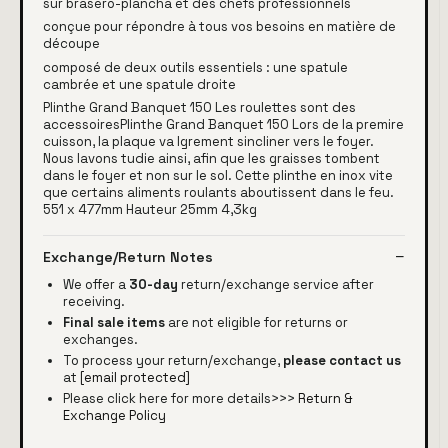
sur brasero-plancha et des chefs professionnels
conçue pour répondre à tous vos besoins en matière de
découpe
composé de deux outils essentiels : une spatule
cambrée et une spatule droite
Plinthe Grand Banquet 150 Les roulettes sont des
accessoiresPlinthe Grand Banquet 150 Lors de la premire
cuisson, la plaque va lgrement sincliner vers le foyer.
Nous lavons tudie ainsi, afin que les graisses tombent
dans le foyer et non sur le sol. Cette plinthe en inox vite
que certains aliments roulants aboutissent dans le feu.
551 x 477mm Hauteur 25mm 4,3kg
Exchange/Return Notes
We offer a
30-day
return/exchange service after
receiving.
Final sale items
are not eligible for returns or
exchanges.
To process your return/exchange,
please contact us
at
[email protected]
Please click here for more details>>>
Return &
Exchange Policy