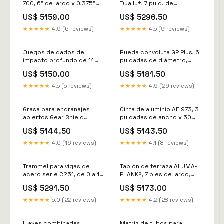
700, 6" de largo x 0,375"
Dually®, 7 pulg. de
de ancho, fina, 6000 RPM,
diámetro x 3/16 pulg. de
US$ 5159.00
US$ 5296.50
carburo de silicio SWISS
ancho de cara x 5/8
CLASSIC
pulg.-11 UNC x 0,020 pulg.,
★★★★★
4.9 (6 reviews)
★★★★★
4.5 (9 reviews)
9000 RPM, 5 unidades por
caja Remachadora
neumática
Juegos de dados de
Rueda convoluta GP Plus, 6
impacto profundo de 14
pulgadas de diámetro,
piezas, 1/2 pulg., 6 puntas
grado de rugosidad 8,
US$ 5150.00
US$ 5181.50
bomba de agua
6000 RPM, carburo de
silicio operador
★★★★★
4.5 (5 reviews)
★★★★★
4.9 (29 reviews)
Grasa para engranajes
Cinta de aluminio AF 973, 3
abiertos Gear Shield
pulgadas de ancho x 50
Series, 11 oz, lata de
yardas, 4 milésimas de
US$ 5144.50
US$ 5143.50
aerosol Llaves
pulgada de grosor, color
Estructurales
plateado marro foy
★★★★★
4.0 (16 reviews)
★★★★★
4.1 (8 reviews)
Trammel para vigas de
Tablón de terraza ALUMA-
acero serie C251, de 0 a 18
PLANK®, 7 pies de largo,
pulgadas largos
capacidad de carga de
US$ 5291.50
US$ 5173.00
250 lb, rieles/cubierta de
aluminio extruido Discos
★★★★★
5.0 (22 reviews)
★★★★★
4.2 (28 reviews)
para sierra circular
Llaves combinadas,
Matriz de tubos para