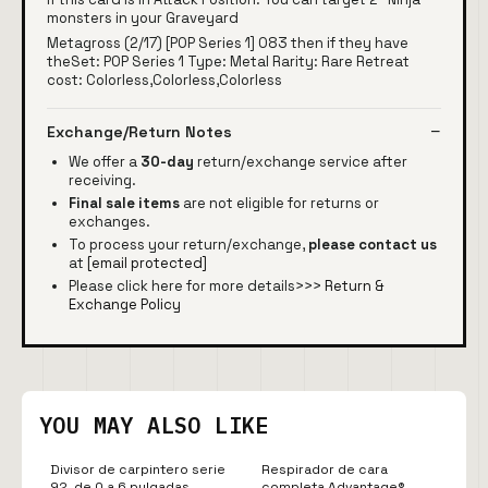
monsters in your Graveyard
Metagross (2/17) [POP Series 1] 083 then if they have
theSet: POP Series 1 Type: Metal Rarity: Rare Retreat
cost: Colorless,Colorless,Colorless
Exchange/Return Notes
We offer a
30-day
return/exchange service after
receiving.
Final sale items
are not eligible for returns or
exchanges.
To process your return/exchange,
please contact us
at
[email protected]
Please click here for more details>>>
Return &
Exchange Policy
YOU MAY ALSO LIKE
Divisor de carpintero serie
Respirador de cara
92, de 0 a 6 pulgadas
completa Advantage®