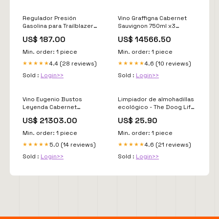
Regulador Presión
Vino Graffigna Cabernet
Gasolina para Trailblazer
Sauvignon 750ml x3
4.2 2002 2003
LF7CNNiMB1LMP337MMT1
US$ 187.00
US$ 14566.50
model_Silverado 1500hd
MP337MaT Finca La Celia
Min. order: 1 piece
Min. order: 1 piece
4.4 (28 reviews)
4.6 (10 reviews)
★★★★★
★★★★★
Sold :
Login>>
Sold :
Login>>
Vino Eugenio Bustos
Limpiador de almohadillas
Leyenda Cabernet
ecológico - The Doog Life
Sauvignon 750ml x6
alimentación natural para
US$ 21303.00
US$ 25.90
SP367S
mascot
Min. order: 1 piece
Min. order: 1 piece
5.0 (14 reviews)
4.6 (21 reviews)
★★★★★
★★★★★
Sold :
Login>>
Sold :
Login>>