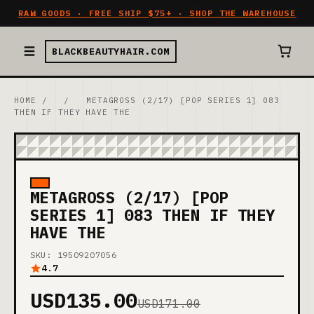
RAW GOODS · FREE SHIP $75+ · SHOP THE WAREHOUSE
BLACKBEAUTYHAIR.COM
HOME
/
/
METAGROSS (2/17) [POP SERIES 1] 083
THEN IF THEY HAVE THE
METAGROSS (2/17) [POP
SERIES 1] 083 THEN IF THEY
HAVE THE
SKU: 19509207056
4.7
USD135.00
USD171.00