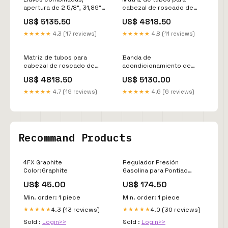
apertura de 2 5/8", 31,89"
cabezal de roscado de
de largo, 12 puntas, cromo
máquina, para cabezales
US$ 5135.50
US$ 4818.50
satinado pasto
de roscado universales n.°
504A/711/713/811A/815A/816/817/84
★★★★★
4.3 (17 reviews)
★★★★★
4.8 (11 reviews)
HS RH, 14 NPSM careta
para soldar
Matriz de tubos para
Banda de
cabezal de roscado de
acondicionamiento de
máquina, para cabezales
superficies Scotch-Brite™,
US$ 4818.50
US$ 5130.00
de roscado universales n.°
1/2 pulg. x 132 pulg.,
504A/711/713/811A/815A/816/817/842,
mediana, roja Pala
★★★★★
4.7 (19 reviews)
★★★★★
4.6 (6 reviews)
HS RH, 18 NPSM poleas
Recommand Products
4FX Graphite
Regulador Presión
Color:Graphite
Gasolina para Pontiac
Bonneville 3.8 2000
US$ 45.00
US$ 174.50
model_E250 Super Duty
Min. order: 1 piece
Min. order: 1 piece
4.3 (13 reviews)
4.0 (30 reviews)
★★★★★
★★★★★
Sold :
Login>>
Sold :
Login>>