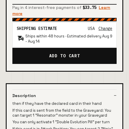
Pay in 4 interest-free payments of
$33.75
Learn
more
SHIPPING ESTIMATE
USA
Change
Ships within 48 hours · Estimated delivery
Aug 9
-
Aug 14
ADD TO CART
Description
then if they have the declared card in their hand
If this card is sent from the field to the Graveyard: You
can target 1 "Resonator" monster in your Graveyard
You can only activate 1 "Double Evolution Pill" per turn
If this card is in Attack Position: You can target 2 "Ninja"