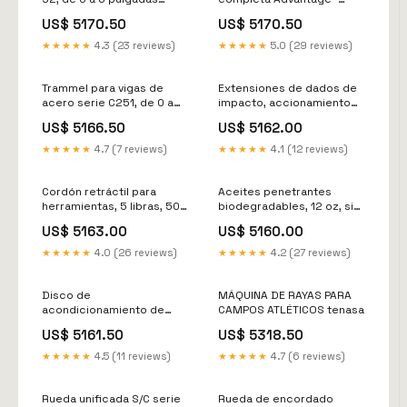
inoxidable
3100, tamaño mediano
US$ 5170.50
US$ 5170.50
llave para tubos
★★★★★
4.3 (23 reviews)
★★★★★
5.0 (29 reviews)
Trammel para vigas de
Extensiones de dados de
acero serie C251, de 0 a
impacto, accionamiento
13-1/2 pulg. Discos para
de 1 1/2 pulg., 8 pulg.
US$ 5166.50
US$ 5162.00
sierra circular
mazos y martillos de golpe
seco
★★★★★
4.7 (7 reviews)
★★★★★
4.1 (12 reviews)
Cordón retráctil para
Aceites penetrantes
herramientas, 5 libras, 50
biodegradables, 12 oz, sin
pulgadas de largo
aerosol Dado
US$ 5163.00
US$ 5160.00
hacendado
★★★★★
4.0 (26 reviews)
★★★★★
4.2 (27 reviews)
Disco de
MÁQUINA DE RAYAS PARA
acondicionamiento de
CAMPOS ATLÉTICOS tenasa
superficies de precisión
US$ 5161.50
US$ 5318.50
Roloc™, 3" de diámetro, TR,
mediano, 20 000 RPM
★★★★★
4.5 (11 reviews)
★★★★★
4.7 (6 reviews)
Conjuntos
Rueda unificada S/C serie
Rueda de encordado